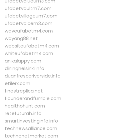
ufabetvalueum3.com
ufabetvaultm7.com
ufabetvillageum7.com
ufabetvoicem3.com
waveufabetm4.com
wayang88.net
websiteufabetm4.com
whiteufabetm4.com
anikalappy.com
dininghelsinki.info
duanfrescariverside.info
etilerx.com
finestreplica.net
flounderandfumble.com
healthohunt.com
retefuturah.info
smartinvestinginfo.info
technewsalliance.com
technonetmarket.com