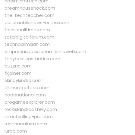
coolmicrotech.com
dreamhousehack.com
the-techteacher.com
automobilenews-online.com
fashionalltimes.com
totaldigitalforum.com
technoarmaan.com
empresasposicionamientoweb.com
tonybestcosmetics.com
buzznc.com
fxjoiner.com
skinbykindra.com
alltherageface.com
codenational.com
progameexplorer.com
rockislandroastery.com
directselling-pro.com
revenuealarm.com
lurab.com