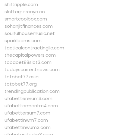
shiftripple.com
slotterpercaya.co
smartcoolbox.com
sohanjitfinances.com
soulfulhousemusic.net
sparklooms.com
tacticalcontractingllc.com
thecapitalpowers.com
tobabet88slot3.com
todayscurrentnews.com
totobet77.asia
totobet77.org
trendingpublication.com
ufabettererum3.com
ufabettermentm4.com
ufabettersum7.com
ufabettinwm7.com
ufabettinwum3.com
ufabetunitedm3.com