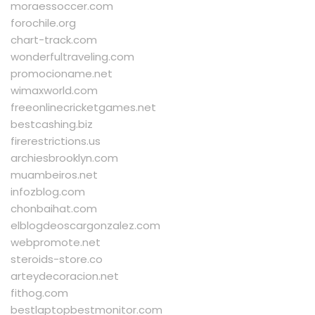
moraessoccer.com
forochile.org
chart-track.com
wonderfultraveling.com
promocioname.net
wimaxworld.com
freeonlinecricketgames.net
bestcashing.biz
firerestrictions.us
archiesbrooklyn.com
muambeiros.net
infozblog.com
chonbaihat.com
elblogdeoscargonzalez.com
webpromote.net
steroids-store.co
arteydecoracion.net
fithog.com
bestlaptopbestmonitor.com