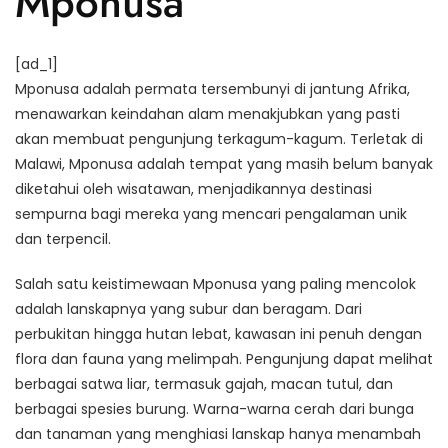
Mponusa
[ad_1]
Mponusa adalah permata tersembunyi di jantung Afrika,
menawarkan keindahan alam menakjubkan yang pasti
akan membuat pengunjung terkagum-kagum. Terletak di
Malawi, Mponusa adalah tempat yang masih belum banyak
diketahui oleh wisatawan, menjadikannya destinasi
sempurna bagi mereka yang mencari pengalaman unik
dan terpencil.
Salah satu keistimewaan Mponusa yang paling mencolok
adalah lanskapnya yang subur dan beragam. Dari
perbukitan hingga hutan lebat, kawasan ini penuh dengan
flora dan fauna yang melimpah. Pengunjung dapat melihat
berbagai satwa liar, termasuk gajah, macan tutul, dan
berbagai spesies burung. Warna-warna cerah dari bunga
dan tanaman yang menghiasi lanskap hanya menambah