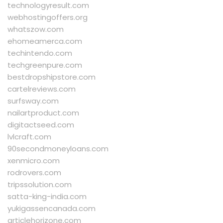
technologyresult.com
webhostingoffers.org
whatszow.com
ehomeamerca.com
techintendo.com
techgreenpure.com
bestdropshipstore.com
cartelreviews.com
surfsway.com
nailartproduct.com
digitactseed.com
lvlcraft.com
90secondmoneyloans.com
xenmicro.com
rodrovers.com
tripssolution.com
satta-king-india.com
yukigassencanada.com
articlehorizone.com