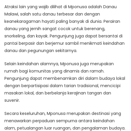
Atraksi lain yang wajib dilihat di Mponusa adalah Danau
Malawi, salah satu danau terbesar dan dengan
keanekaragaman hayati paling banyak di dunia. Perairan
danau yang jernih sangat cocok untuk berenang,
snorkeling, dan kayak. Pengunjung juga dapat bersantai di
pantai berpasir dan berjemur sambil menikmati keindahan
danau dan pegunungan sekitarnya.
Selain keindahan alamnya, Mponusa juga merupakan
rumah bagi komunitas yang dinamis dan ramah.
Pengunjung dapat membenamkan diri dalam budaya lokal
dengan berpartisipasi dalam tarian tradisional, mencicipi
masakan lokal, dan berbelanja kerajinan tangan dan
suvenir.
Secara keseluruhan, Mponusa merupakan destinasi yang
menawarkan perpaduan sempurna antara keindahan
alam, petualangan luar ruangan, dan pengalaman budaya.