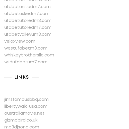
ufabetunitedm7.com
ufabetuskedm7.com
ufabetutoredm3.com
ufabetutoredm7.com
ufabetvalleyum3.com
veloxview.com
westufabetm3.com
whiskeybrothersllc.com
wildufabetum7.com
LINKS
jimsfamousbbq.com
libertywalk-usa.com
australiamovie.net
gizmobird.co.uk
mp3djsong.com