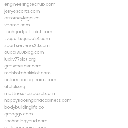
engineeringtechub.com
jerryescorts.com
attorneylegal.co
voomb.com
techgadgetpoint.com
tvsportsguide24.com
sportsreviews24.com
dubai360blog.com
lucky77slot.org
growmefast.com
mahkotahokislot.com
onlinecancerpharm.com
ufalek.org
mattress-disposal.com
happyflooringandcabinets.com
bodybuildinglife.co
qrdoggy.com
technologygud.com
realshocknews.com