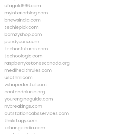
ufagold666.com
myinteriorblog.com
bnewsindia.com
techiepick.com
bamzyshop.com
pondycars.com
techonfutures.com
techoologic.com
raspberryketonescanada.org
medihealthrules.com
usathrill.com
vshapedental.com
canfandalucia.org
yourengineguide.com
nybreakings.com
outstationcabsservices.com
thekrtagy.com
xchangeindia.com