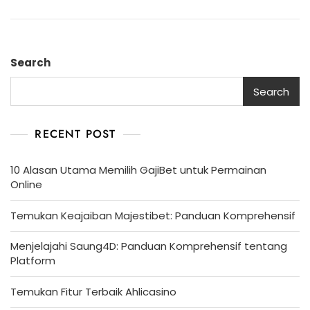
Search
Search
RECENT POST
10 Alasan Utama Memilih GajiBet untuk Permainan
Online
Temukan Keajaiban Majestibet: Panduan Komprehensif
Menjelajahi Saung4D: Panduan Komprehensif tentang
Platform
Temukan Fitur Terbaik Ahlicasino