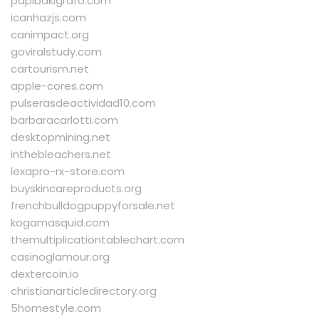
papibakigrafo.com
icanhazjs.com
canimpact.org
goviralstudy.com
cartourism.net
apple-cores.com
pulserasdeactividad10.com
barbaracarlotti.com
desktopmining.net
inthebleachers.net
lexapro-rx-store.com
buyskincareproducts.org
frenchbulldogpuppyforsale.net
kogamasquid.com
themultiplicationtablechart.com
casinoglamour.org
dextercoin.io
christianarticledirectory.org
5homestyle.com