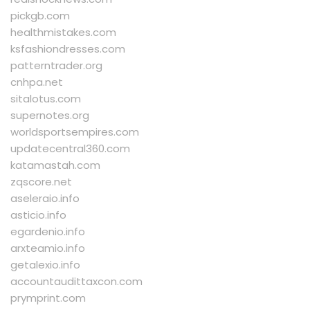
pickgb.com
healthmistakes.com
ksfashiondresses.com
patterntrader.org
cnhpa.net
sitalotus.com
supernotes.org
worldsportsempires.com
updatecentral360.com
katamastah.com
zqscore.net
aseleraio.info
asticio.info
egardenio.info
arxteamio.info
getalexio.info
accountaudittaxcon.com
prymprint.com