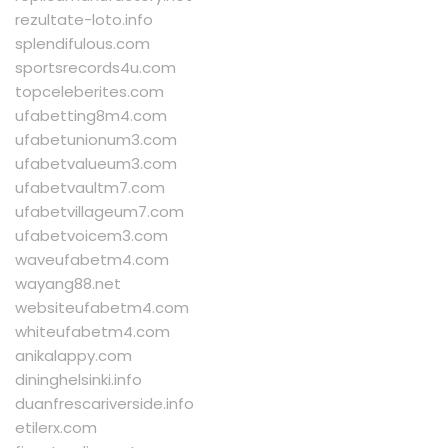
rezultate-loto.info
splendifulous.com
sportsrecords4u.com
topceleberites.com
ufabetting8m4.com
ufabetunionum3.com
ufabetvalueum3.com
ufabetvaultm7.com
ufabetvillageum7.com
ufabetvoicem3.com
waveufabetm4.com
wayang88.net
websiteufabetm4.com
whiteufabetm4.com
anikalappy.com
dininghelsinki.info
duanfrescariverside.info
etilerx.com