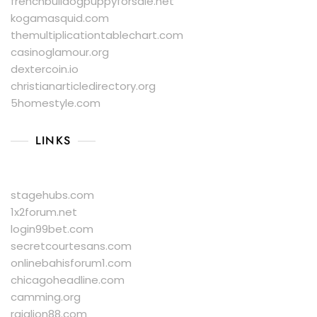
frenchbulldogpuppyforsale.net
kogamasquid.com
themultiplicationtablechart.com
casinoglamour.org
dextercoin.io
christianarticledirectory.org
5homestyle.com
LINKS
stagehubs.com
1x2forum.net
login99bet.com
secretcourtesans.com
onlinebahisforum1.com
chicagoheadline.com
camming.org
rajalion88.com