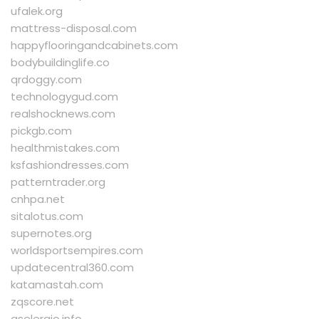
ufalek.org
mattress-disposal.com
happyflooringandcabinets.com
bodybuildinglife.co
qrdoggy.com
technologygud.com
realshocknews.com
pickgb.com
healthmistakes.com
ksfashiondresses.com
patterntrader.org
cnhpa.net
sitalotus.com
supernotes.org
worldsportsempires.com
updatecentral360.com
katamastah.com
zqscore.net
aseleraio.info