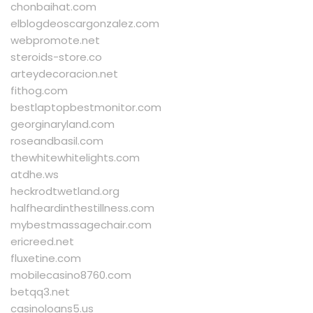
chonbaihat.com
elblogdeoscargonzalez.com
webpromote.net
steroids-store.co
arteydecoracion.net
fithog.com
bestlaptopbestmonitor.com
georginaryland.com
roseandbasil.com
thewhitewhitelights.com
atdhe.ws
heckrodtwetland.org
halfheardinthestillness.com
mybestmassagechair.com
ericreed.net
fluxetine.com
mobilecasino8760.com
betqq3.net
casinoloans5.us