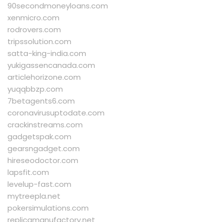
90secondmoneyloans.com
xenmicro.com
rodrovers.com
tripssolution.com
satta-king-india.com
yukigassencanada.com
articlehorizone.com
yuqqbbzp.com
7betagents6.com
coronavirusuptodate.com
crackinstreams.com
gadgetspak.com
gearsngadget.com
hireseodoctor.com
lapsfit.com
levelup-fast.com
mytreepla.net
pokersimulations.com
replicamanufactory.net