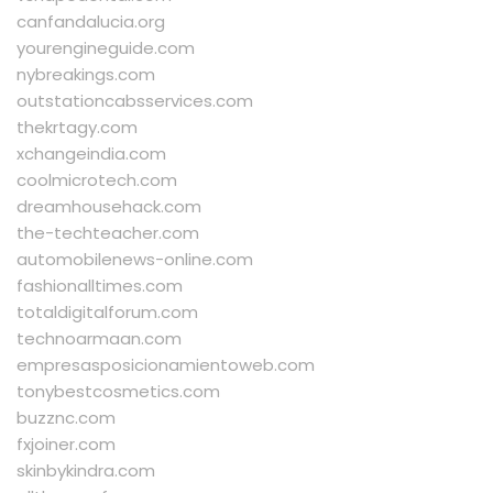
canfandalucia.org
yourengineguide.com
nybreakings.com
outstationcabsservices.com
thekrtagy.com
xchangeindia.com
coolmicrotech.com
dreamhousehack.com
the-techteacher.com
automobilenews-online.com
fashionalltimes.com
totaldigitalforum.com
technoarmaan.com
empresasposicionamientoweb.com
tonybestcosmetics.com
buzznc.com
fxjoiner.com
skinbykindra.com