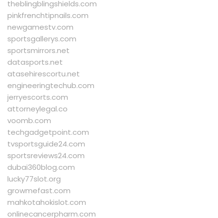
theblingblingshields.com
pinkfrenchtipnails.com
newgamestv.com
sportsgallerys.com
sportsmirrors.net
datasports.net
atasehirescortu.net
engineeringtechub.com
jerryescorts.com
attorneylegal.co
voomb.com
techgadgetpoint.com
tvsportsguide24.com
sportsreviews24.com
dubai360blog.com
lucky77slot.org
growmefast.com
mahkotahokislot.com
onlinecancerpharm.com