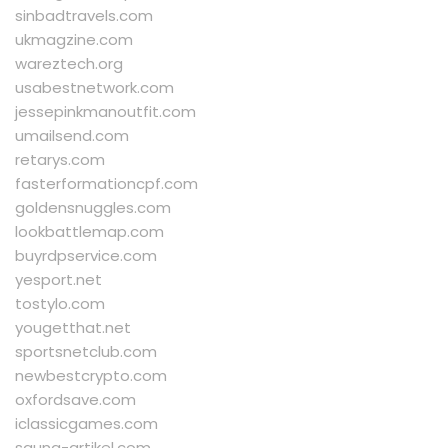
sinbadtravels.com
ukmagzine.com
wareztech.org
usabestnetwork.com
jessepinkmanoutfit.com
umailsend.com
retarys.com
fasterformationcpf.com
goldensnuggles.com
lookbattlemap.com
buyrdpservice.com
yesport.net
tostylo.com
yougetthat.net
sportsnetclub.com
newbestcrypto.com
oxfordsave.com
iclassicgames.com
saung-artikel.com