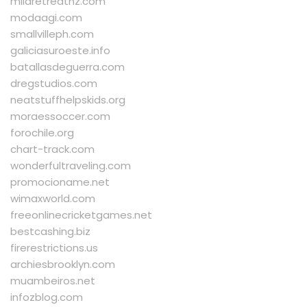
milaretreatnz.com
modaagi.com
smallvilleph.com
galiciasuroeste.info
batallasdeguerra.com
dregstudios.com
neatstuffhelpskids.org
moraessoccer.com
forochile.org
chart-track.com
wonderfultraveling.com
promocioname.net
wimaxworld.com
freeonlinecricketgames.net
bestcashing.biz
firerestrictions.us
archiesbrooklyn.com
muambeiros.net
infozblog.com