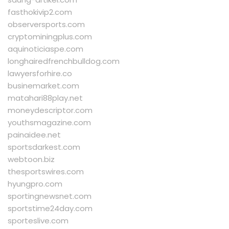
fasthokivip2.com
observersports.com
cryptominingplus.com
aquinoticiaspe.com
longhairedfrenchbulldog.com
lawyersforhire.co
businemarket.com
matahari88play.net
moneydescriptor.com
youthsmagazine.com
painaidee.net
sportsdarkest.com
webtoon.biz
thesportswires.com
hyungpro.com
sportingnewsnet.com
sportstime24day.com
sporteslive.com