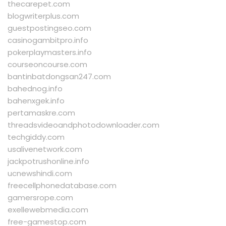
thecarepet.com
blogwriterplus.com
guestpostingseo.com
casinogambitpro.info
pokerplaymasters.info
courseoncourse.com
bantinbatdongsan247.com
bahednog.info
bahenxgek.info
pertamaskre.com
threadsvideoandphotodownloader.com
techgiddy.com
usalivenetwork.com
jackpotrushonline.info
ucnewshindi.com
freecellphonedatabase.com
gamersrope.com
exellewebmedia.com
free-gamestop.com