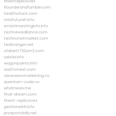
finestreplica.net
flounderandfumble.com
healthohunt.com
retefuturah.info
smartinvestinginfo.info
technewsalliance.com
technonetmarket.com
tedstanger.net
ufabett732um3.com
uskola.info
wagonpaints.info
waitfornext.com
clearvisionmarketing.co
quantum-code.co
whatnews.me
final-dream.com
finest-replica.net
gestioneinh.info
prosportdaily.net