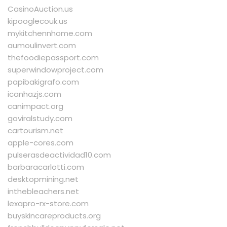
CasinoAuction.us
kipooglecouk.us
mykitchennhome.com
aumoulinvert.com
thefoodiepassport.com
superwindowproject.com
papibakigrafo.com
icanhazjs.com
canimpact.org
goviralstudy.com
cartourism.net
apple-cores.com
pulserasdeactividad10.com
barbaracarlotti.com
desktopmining.net
inthebleachers.net
lexapro-rx-store.com
buyskincareproducts.org