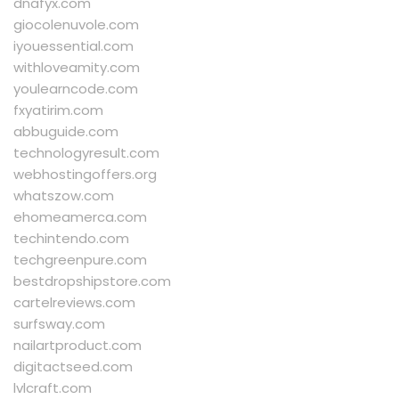
dnafyx.com
giocolenuvole.com
iyouessential.com
withloveamity.com
youlearncode.com
fxyatirim.com
abbuguide.com
technologyresult.com
webhostingoffers.org
whatszow.com
ehomeamerca.com
techintendo.com
techgreenpure.com
bestdropshipstore.com
cartelreviews.com
surfsway.com
nailartproduct.com
digitactseed.com
lvlcraft.com