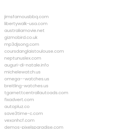
jimsfamousbbq.com
libertywalk-usa.com
australiamovie.net
gizmobird.co.uk
mp3djsong.com
coursdanglaistoulouse.com
neptunuslex.com
auguri-di-natale.info
michelewatch.us
omega--watches.us
breitling-watches.us
tgarnettcentrallautoads.com
fixadvert.com
autopluz.co
save3time-c.com
vexonhcf.com
demos-pixelsparadise.com