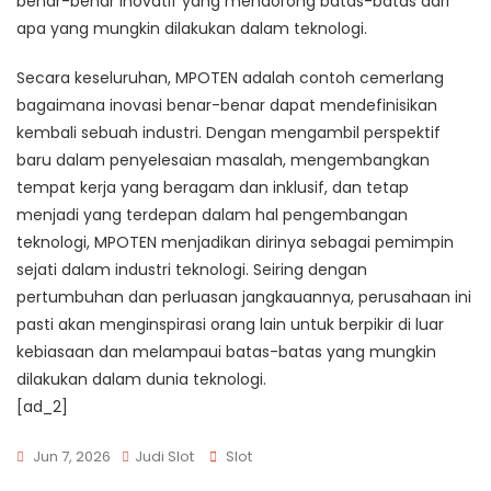
benar-benar inovatif yang mendorong batas-batas dari
apa yang mungkin dilakukan dalam teknologi.
Secara keseluruhan, MPOTEN adalah contoh cemerlang
bagaimana inovasi benar-benar dapat mendefinisikan
kembali sebuah industri. Dengan mengambil perspektif
baru dalam penyelesaian masalah, mengembangkan
tempat kerja yang beragam dan inklusif, dan tetap
menjadi yang terdepan dalam hal pengembangan
teknologi, MPOTEN menjadikan dirinya sebagai pemimpin
sejati dalam industri teknologi. Seiring dengan
pertumbuhan dan perluasan jangkauannya, perusahaan ini
pasti akan menginspirasi orang lain untuk berpikir di luar
kebiasaan dan melampaui batas-batas yang mungkin
dilakukan dalam dunia teknologi.
[ad_2]
Tags
Jun 7, 2026
Judi Slot
Slot