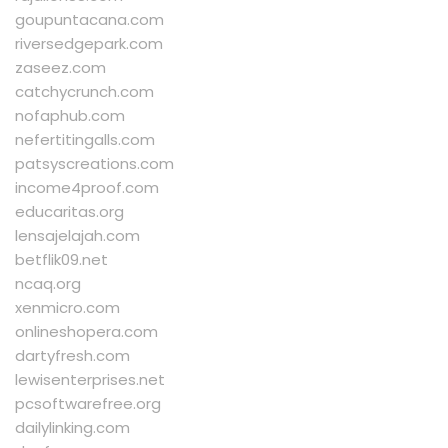
goupuntacana.com
riversedgepark.com
zaseez.com
catchycrunch.com
nofaphub.com
nefertitingalls.com
patsyscreations.com
income4proof.com
educaritas.org
lensajelajah.com
betflik09.net
ncaq.org
xenmicro.com
onlineshopera.com
dartyfresh.com
lewisenterprises.net
pcsoftwarefree.org
dailylinking.com