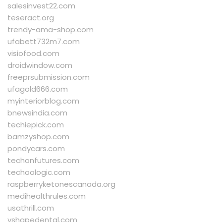
salesinvest22.com
teseract.org
trendy-ama-shop.com
ufabett732m7.com
visiofood.com
droidwindow.com
freeprsubmission.com
ufagold666.com
myinteriorblog.com
bnewsindia.com
techiepick.com
bamzyshop.com
pondycars.com
techonfutures.com
techoologic.com
raspberryketonescanada.org
medihealthrules.com
usathrill.com
vshapedental.com