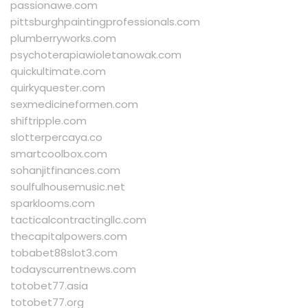
passionawe.com
pittsburghpaintingprofessionals.com
plumberryworks.com
psychoterapiawioletanowak.com
quickultimate.com
quirkyquester.com
sexmedicineformen.com
shiftripple.com
slotterpercaya.co
smartcoolbox.com
sohanjitfinances.com
soulfulhousemusic.net
sparklooms.com
tacticalcontractingllc.com
thecapitalpowers.com
tobabet88slot3.com
todayscurrentnews.com
totobet77.asia
totobet77.org