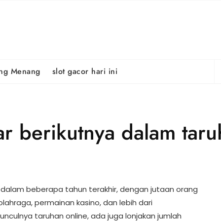
S
ang Menang
slot gacor hari ini
fo
 berikutnya dalam taru
 dalam beberapa tahun terakhir, dengan jutaan orang
ahraga, permainan kasino, dan lebih dari
culnya taruhan online, ada juga lonjakan jumlah