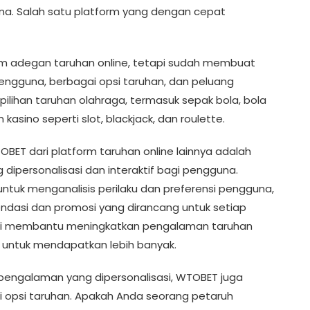
na. Salah satu platform yang dengan cepat
am adegan taruhan online, tetapi sudah membuat
gguna, berbagai opsi taruhan, dan peluang
pilihan taruhan olahraga, termasuk sepak bola, bola
 kasino seperti slot, blackjack, dan roulette.
ET dari platform taruhan online lainnya adalah
ipersonalisasi dan interaktif bagi pengguna.
ntuk menganalisis perilaku dan preferensi pengguna,
asi dan promosi yang dirancang untuk setiap
 ini membantu meningkatkan pengalaman taruhan
untuk mendapatkan lebih banyak.
engalaman yang dipersonalisasi, WTOBET juga
 opsi taruhan. Apakah Anda seorang petaruh