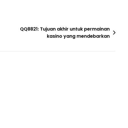
QQ8821: Tujuan akhir untuk permainan
kasino yang mendebarkan