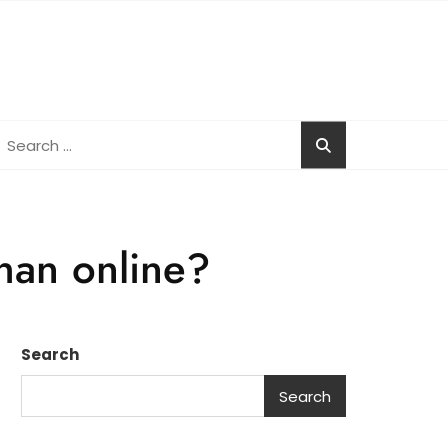
earch
r:
han online?
Search
Search