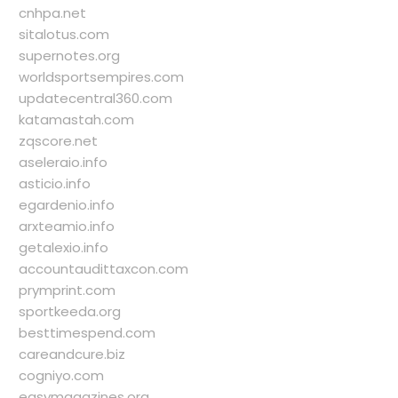
cnhpa.net
sitalotus.com
supernotes.org
worldsportsempires.com
updatecentral360.com
katamastah.com
zqscore.net
aseleraio.info
asticio.info
egardenio.info
arxteamio.info
getalexio.info
accountaudittaxcon.com
prymprint.com
sportkeeda.org
besttimespend.com
careandcure.biz
cogniyo.com
easymagazines.org