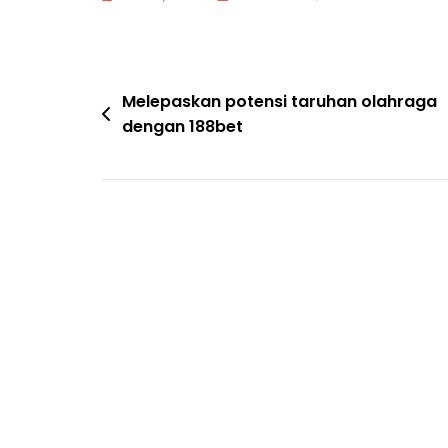
Post
Melepaskan potensi taruhan olahraga
dengan 188bet
navigation