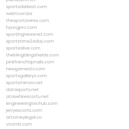
sportsdarkest.com
webtoon.biz
thesportswires.com
hyungpro.com
sportingnewsnet.com
sportstime24day.com
sporteslive.com
theblingblingshields.com
pinkfrenchtipnails.com
newgamestv.com
sportsgallerys.com
sportsmirrors.net
datasports.net
atasehirescortu.net
engineeringtechub.com
jerryescorts.com
attorneylegal.co
voomb.com