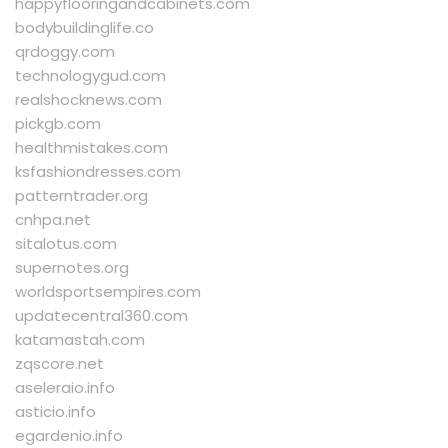
happyflooringandcabinets.com
bodybuildinglife.co
qrdoggy.com
technologygud.com
realshocknews.com
pickgb.com
healthmistakes.com
ksfashiondresses.com
patterntrader.org
cnhpa.net
sitalotus.com
supernotes.org
worldsportsempires.com
updatecentral360.com
katamastah.com
zqscore.net
aseleraio.info
asticio.info
egardenio.info