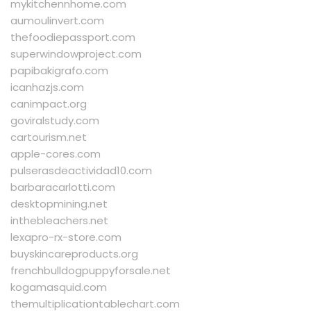
mykitchennhome.com
aumoulinvert.com
thefoodiepassport.com
superwindowproject.com
papibakigrafo.com
icanhazjs.com
canimpact.org
goviralstudy.com
cartourism.net
apple-cores.com
pulserasdeactividad10.com
barbaracarlotti.com
desktopmining.net
inthebleachers.net
lexapro-rx-store.com
buyskincareproducts.org
frenchbulldogpuppyforsale.net
kogamasquid.com
themultiplicationtablechart.com