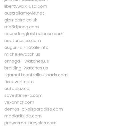
libertywalk-usa.com
australiamovie.net
gizmobird.co.uk
mp3djsong.com
coursdanglaistoulouse.com
neptunuslex.com
auguri-di-natale.info
michelewatch.us
omega--watches.us
breitling-watches.us
tgarnettcentrallautoads.com
fixadvert.com
autopluz.co
save3time-c.com
vexonhcf.com
demos-pixelsparadise.com
mediatitude.com
prewarmotorcycles.com