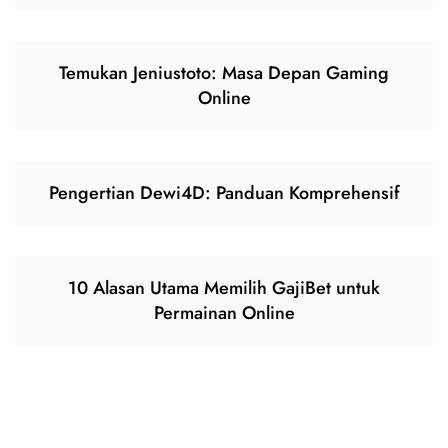
Temukan Jeniustoto: Masa Depan Gaming
Online
Pengertian Dewi4D: Panduan Komprehensif
10 Alasan Utama Memilih GajiBet untuk
Permainan Online