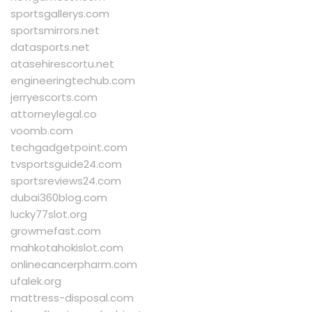
sportsgallerys.com
sportsmirrors.net
datasports.net
atasehirescortu.net
engineeringtechub.com
jerryescorts.com
attorneylegal.co
voomb.com
techgadgetpoint.com
tvsportsguide24.com
sportsreviews24.com
dubai360blog.com
lucky77slot.org
growmefast.com
mahkotahokislot.com
onlinecancerpharm.com
ufalek.org
mattress-disposal.com