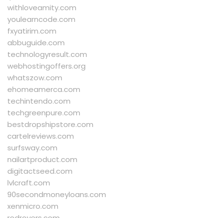
withloveamity.com
youlearncode.com
fxyatirim.com
abbuguide.com
technologyresult.com
webhostingoffers.org
whatszow.com
ehomeamerca.com
techintendo.com
techgreenpure.com
bestdropshipstore.com
cartelreviews.com
surfsway.com
nailartproduct.com
digitactseed.com
lvlcraft.com
90secondmoneyloans.com
xenmicro.com
rodrovers.com