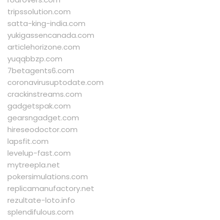
tripssolution.com
satta-king-india.com
yukigassencanada.com
articlehorizone.com
yuqqbbzp.com
7betagents6.com
coronavirusuptodate.com
crackinstreams.com
gadgetspak.com
gearsngadget.com
hireseodoctor.com
lapsfit.com
levelup-fast.com
mytreepla.net
pokersimulations.com
replicamanufactory.net
rezultate-loto.info
splendifulous.com