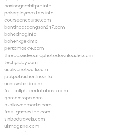
casinogambitpro.info
pokerplaymasters.info
courseoncourse.com
bantinbatdongsan247.com
bahednog.info
bahenxgek.info
pertamaskre.com
threadsvideoandphotodownloader.com
techgiddy.com
usalivenetwork.com
jackpotrushonline.info
ucnewshindi.com
freecellphonedatabase.com
gamersrope.com
exellewebmedia.com
free-gamestop.com
sinbadtravels.com
ukmagzine.com