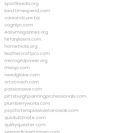
sportkeeda.org
besttimespend.com
careandcure.biz
cogniyo.com
easymagazines.org
hirfanjilasmi.com
hometricks.org
leathercraftpro.com
microgridpower.org
mixiqo.com
needglobe.com
ortocoach.com
passionawe.com
pittsburghpaintingprofessionals.com
plumberryworks.com
psychoterapiawioletanowak.com
quickultimate.com
quirkyquester.com
sexmedicineformen.com