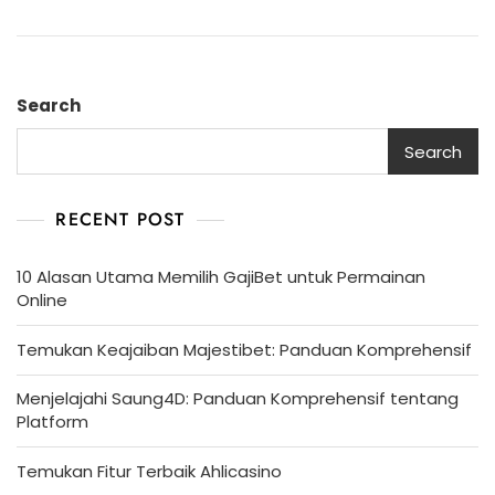
Search
Search
RECENT POST
10 Alasan Utama Memilih GajiBet untuk Permainan
Online
Temukan Keajaiban Majestibet: Panduan Komprehensif
Menjelajahi Saung4D: Panduan Komprehensif tentang
Platform
Temukan Fitur Terbaik Ahlicasino