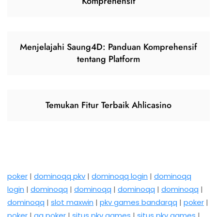
Komprehensif
Menjelajahi Saung4D: Panduan Komprehensif
tentang Platform
Temukan Fitur Terbaik Ahlicasino
poker
|
dominoqq pkv
|
dominoqq login
|
dominoqq
login
|
dominoqq
|
dominoqq
|
dominoqq
|
dominoqq
|
dominoqq
|
slot maxwin
|
pkv games bandarqq
|
poker
|
poker
|
qq poker
|
situs pkv games
|
situs pkv games
|