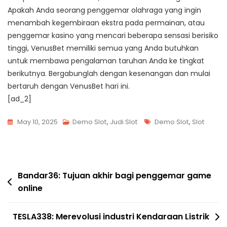
Apakah Anda seorang penggemar olahraga yang ingin
menambah kegembiraan ekstra pada permainan, atau
penggemar kasino yang mencari beberapa sensasi berisiko
tinggi, VenusBet memiliki semua yang Anda butuhkan
untuk membawa pengalaman taruhan Anda ke tingkat
berikutnya. Bergabunglah dengan kesenangan dan mulai
bertaruh dengan VenusBet hari ini.
[ad_2]
Tags
May 10, 2025
Demo Slot
,
Judi Slot
Demo Slot
,
Slot
Post
Bandar36: Tujuan akhir bagi penggemar game
online
navigation
TESLA338: Merevolusi industri Kendaraan Listrik