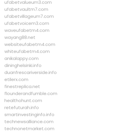
ufabetvalueum3.com
ufabetvaultm7.com
ufabetvillageum7.com
ufabetvoicem3.com
waveufabetm4.com
wayang88.net
websiteufabetm4.com
whiteufabetm4.com
anikalappy.com
dininghelsinki.info
duanfrescariverside.info
etilerx.com
finestreplica.net
flounderandfumble.com
healthohunt.com
retefuturah.info
smartinvestinginfo.info
technewsalliance.com
technonetmarket.com