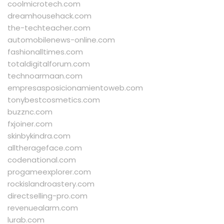
coolmicrotech.com
dreamhousehack.com
the-techteacher.com
automobilenews-online.com
fashionalltimes.com
totaldigitalforum.com
technoarmaan.com
empresasposicionamientoweb.com
tonybestcosmetics.com
buzznc.com
fxjoiner.com
skinbykindra.com
alltherageface.com
codenational.com
progameexplorer.com
rockislandroastery.com
directselling-pro.com
revenuealarm.com
lurab.com