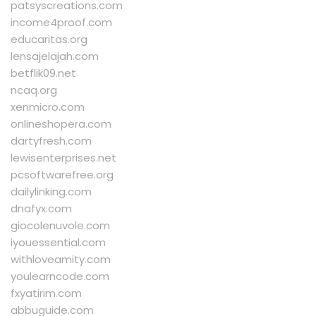
patsyscreations.com
income4proof.com
educaritas.org
lensajelajah.com
betflik09.net
ncaq.org
xenmicro.com
onlineshopera.com
dartyfresh.com
lewisenterprises.net
pcsoftwarefree.org
dailylinking.com
dnafyx.com
giocolenuvole.com
iyouessential.com
withloveamity.com
youlearncode.com
fxyatirim.com
abbuguide.com