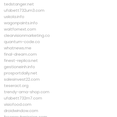
tedstanger.net
ufabett732um3.com
uskola.info
wagonpaints.info
waitfornext.com
clearvisionmarketing.co
quantum-code.co
whatnews.me
final-dream.com
finest-replica.net
gestioneinh.info
prosportdaily.net
salesinvest22.com
teseract.org
trendy-ama-shop.com
ufabett732m7.com
visiofood.com
droidwindow.com
freeprsubmission.com