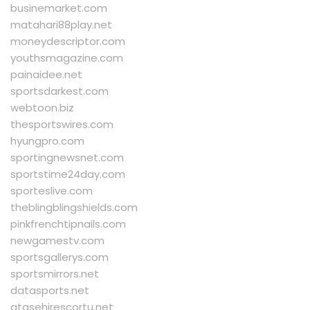
businemarket.com
matahari88play.net
moneydescriptor.com
youthsmagazine.com
painaidee.net
sportsdarkest.com
webtoon.biz
thesportswires.com
hyungpro.com
sportingnewsnet.com
sportstime24day.com
sporteslive.com
theblingblingshields.com
pinkfrenchtipnails.com
newgamestv.com
sportsgallerys.com
sportsmirrors.net
datasports.net
atasehirescortu.net