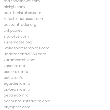
realshocknews.com
pickgb.com
healthmistakes.com
ksfashiondresses.com
patterntrader.org
cnhpa.net
sitalotus.com
supernotes.org
worldsportsempires.com
updatecentral360.com
katamastah.com
zqscore.net
aseleraio.info
asticio.info
egardenio.info
arxteamio.info
getalexio.info
accountaudittaxcon.com
prymprint.com