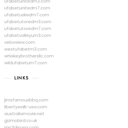
ufabetunitedm3.com
ufabetunitedm7.com
ufabetuskedm7.com
ufabetutoredm3.com
ufabetutoredm7.com
ufabetvalleyum3.com
veloxview.com
westufabetm3.com
whiskeybrothersllc.com
wildufabetum7.com
LINKS
jimsfamousbbq.com
libertywalk-usa.com
australiamovie.net
gizmobird.co.uk
mp3djsong.com