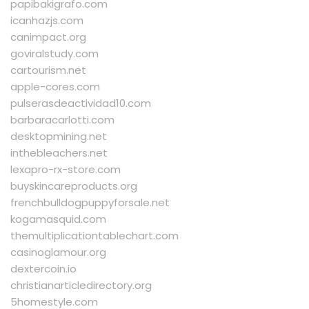
papibakigrafo.com
icanhazjs.com
canimpact.org
goviralstudy.com
cartourism.net
apple-cores.com
pulserasdeactividad10.com
barbaracarlotti.com
desktopmining.net
inthebleachers.net
lexapro-rx-store.com
buyskincareproducts.org
frenchbulldogpuppyforsale.net
kogamasquid.com
themultiplicationtablechart.com
casinoglamour.org
dextercoin.io
christianarticledirectory.org
5homestyle.com