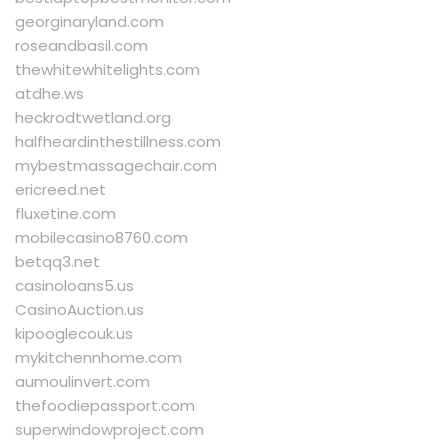
georginaryland.com
roseandbasil.com
thewhitewhitelights.com
atdhe.ws
heckrodtwetland.org
halfheardinthestillness.com
mybestmassagechair.com
ericreed.net
fluxetine.com
mobilecasino8760.com
betqq3.net
casinoloans5.us
CasinoAuction.us
kipooglecouk.us
mykitchennhome.com
aumoulinvert.com
thefoodiepassport.com
superwindowproject.com