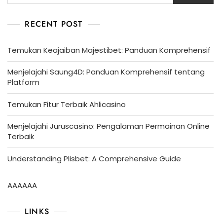
RECENT POST
Temukan Keajaiban Majestibet: Panduan Komprehensif
Menjelajahi Saung4D: Panduan Komprehensif tentang
Platform
Temukan Fitur Terbaik Ahlicasino
Menjelajahi Juruscasino: Pengalaman Permainan Online
Terbaik
Understanding Plisbet: A Comprehensive Guide
AAAAAA
LINKS