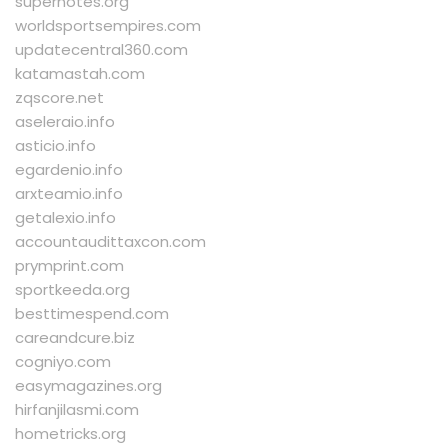
supernotes.org
worldsportsempires.com
updatecentral360.com
katamastah.com
zqscore.net
aseleraio.info
asticio.info
egardenio.info
arxteamio.info
getalexio.info
accountaudittaxcon.com
prymprint.com
sportkeeda.org
besttimespend.com
careandcure.biz
cogniyo.com
easymagazines.org
hirfanjilasmi.com
hometricks.org