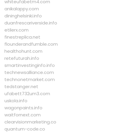
whiteufabetm4.com
anikalappy.com
dininghelsinki.info
duanfrescariverside.info
etilerx.com
finestreplica.net
flounderandfumble.com
healthohunt.com
retefuturah.info
smartinvestinginfo.info
technewsalliance.com
technonetmarket.com
tedstanger.net
ufabett732um3.com
uskola.info
wagonpaints.info
waitfornext.com
clearvisionmarketing.co
quantum-code.co