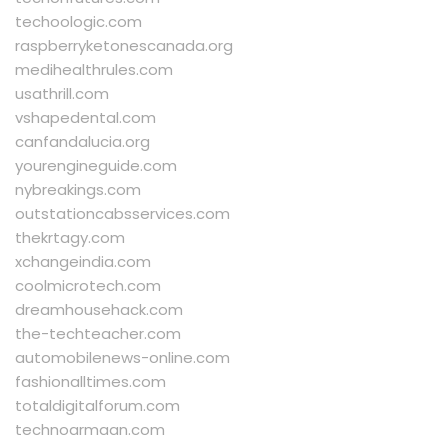
techoologic.com
raspberryketonescanada.org
medihealthrules.com
usathrill.com
vshapedental.com
canfandalucia.org
yourengineguide.com
nybreakings.com
outstationcabsservices.com
thekrtagy.com
xchangeindia.com
coolmicrotech.com
dreamhousehack.com
the-techteacher.com
automobilenews-online.com
fashionalltimes.com
totaldigitalforum.com
technoarmaan.com