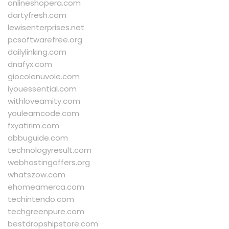
onlineshopera.com
dartyfresh.com
lewisenterprises.net
pcsoftwarefree.org
dailylinking.com
dnafyx.com
giocolenuvole.com
iyouessential.com
withloveamity.com
youlearncode.com
fxyatirim.com
abbuguide.com
technologyresult.com
webhostingoffers.org
whatszow.com
ehomeamerca.com
techintendo.com
techgreenpure.com
bestdropshipstore.com