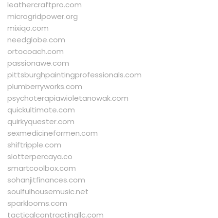
leathercraftpro.com
microgridpower.org
mixiqo.com
needglobe.com
ortocoach.com
passionawe.com
pittsburghpaintingprofessionals.com
plumberryworks.com
psychoterapiawioletanowak.com
quickultimate.com
quirkyquester.com
sexmedicineformen.com
shiftripple.com
slotterpercaya.co
smartcoolbox.com
sohanjitfinances.com
soulfulhousemusic.net
sparklooms.com
tacticalcontractingllc.com