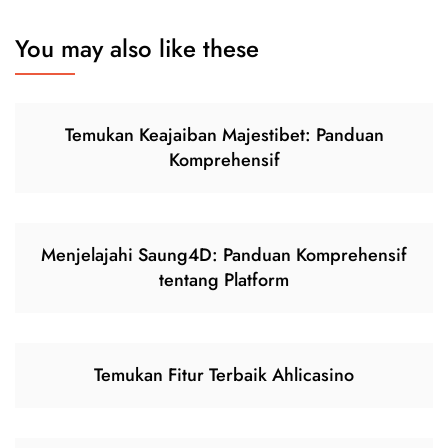
You may also like these
Temukan Keajaiban Majestibet: Panduan
Komprehensif
Menjelajahi Saung4D: Panduan Komprehensif
tentang Platform
Temukan Fitur Terbaik Ahlicasino