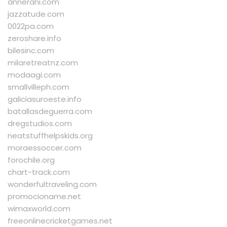
annerani.com
jazzatude.com
0022pa.com
zeroshare.info
bilesinc.com
milaretreatnz.com
modaagi.com
smallvilleph.com
galiciasuroeste.info
batallasdeguerra.com
dregstudios.com
neatstuffhelpskids.org
moraessoccer.com
forochile.org
chart-track.com
wonderfultraveling.com
promocioname.net
wimaxworld.com
freeonlinecricketgames.net