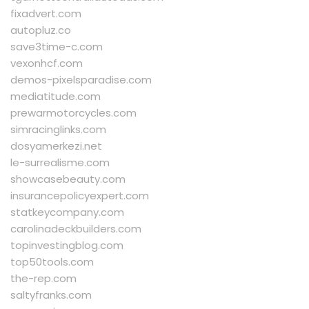
fixadvert.com
autopluz.co
save3time-c.com
vexonhcf.com
demos-pixelsparadise.com
mediatitude.com
prewarmotorcycles.com
simracinglinks.com
dosyamerkezi.net
le-surrealisme.com
showcasebeauty.com
insurancepolicyexpert.com
statkeycompany.com
carolinadeckbuilders.com
topinvestingblog.com
top50tools.com
the-rep.com
saltyfranks.com