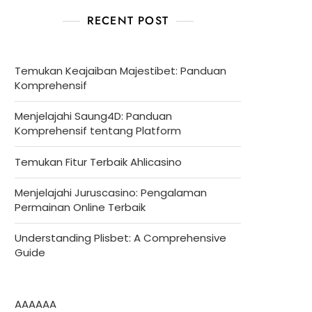
RECENT POST
Temukan Keajaiban Majestibet: Panduan
Komprehensif
Menjelajahi Saung4D: Panduan
Komprehensif tentang Platform
Temukan Fitur Terbaik Ahlicasino
Menjelajahi Juruscasino: Pengalaman
Permainan Online Terbaik
Understanding Plisbet: A Comprehensive
Guide
AAAAAA