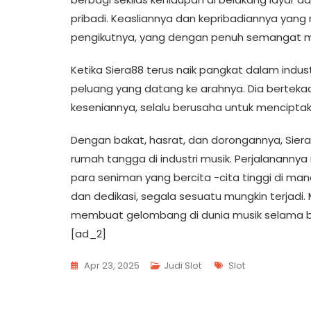
pribadi. Keasliannya dan kepribadiannya yang
pengikutnya, yang dengan penuh semangat menu
Ketika Siera88 terus naik pangkat dalam indust
peluang yang datang ke arahnya. Dia bertekad 
keseniannya, selalu berusaha untuk mencipta
Dengan bakat, hasrat, dan dorongannya, Sie
rumah tangga di industri musik. Perjalanannya
para seniman yang bercita -cita tinggi di m
dan dedikasi, segala sesuatu mungkin terjadi.
membuat gelombang di dunia musik selama b
[ad_2]
Tags
Apr 23, 2025
Judi Slot
Slot