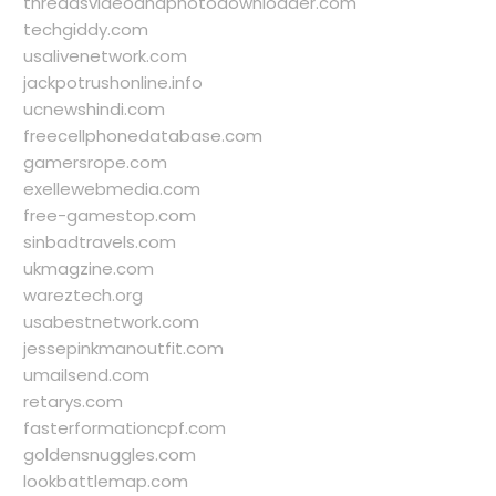
threadsvideoandphotodownloader.com
techgiddy.com
usalivenetwork.com
jackpotrushonline.info
ucnewshindi.com
freecellphonedatabase.com
gamersrope.com
exellewebmedia.com
free-gamestop.com
sinbadtravels.com
ukmagzine.com
wareztech.org
usabestnetwork.com
jessepinkmanoutfit.com
umailsend.com
retarys.com
fasterformationcpf.com
goldensnuggles.com
lookbattlemap.com