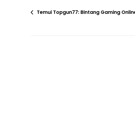
Post
Temui Topgun77: Bintang Gaming Onlin
navigation