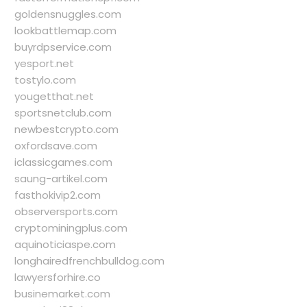
goldensnuggles.com
lookbattlemap.com
buyrdpservice.com
yesport.net
tostylo.com
yougetthat.net
sportsnetclub.com
newbestcrypto.com
oxfordsave.com
iclassicgames.com
saung-artikel.com
fasthokivip2.com
observersports.com
cryptominingplus.com
aquinoticiaspe.com
longhairedfrenchbulldog.com
lawyersforhire.co
businemarket.com