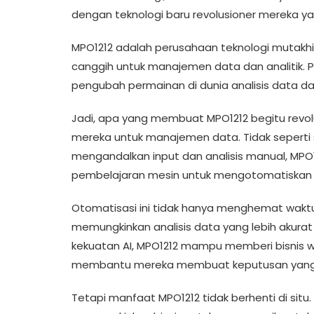
dengan teknologi baru revolusioner mereka 
MPO1212 adalah perusahaan teknologi mutakhi
canggih untuk manajemen data dan analitik. 
pengubah permainan di dunia analisis data da
Jadi, apa yang membuat MPO1212 begitu revo
mereka untuk manajemen data. Tidak seperti 
mengandalkan input dan analisis manual, MP
pembelajaran mesin untuk mengotomatiskan 
Otomatisasi ini tidak hanya menghemat waktu 
memungkinkan analisis data yang lebih akur
kekuatan AI, MPO1212 mampu memberi bisnis w
membantu mereka membuat keputusan yang leb
Tetapi manfaat MPO1212 tidak berhenti di situ.