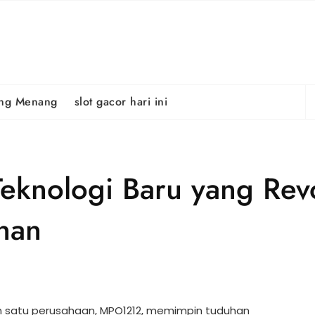
S
ang Menang
slot gacor hari ini
fo
eknologi Baru yang Rev
nan
 Dan satu perusahaan, MPO1212, memimpin tuduhan