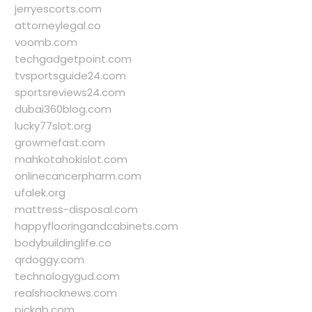
jerryescorts.com
attorneylegal.co
voomb.com
techgadgetpoint.com
tvsportsguide24.com
sportsreviews24.com
dubai360blog.com
lucky77slot.org
growmefast.com
mahkotahokislot.com
onlinecancerpharm.com
ufalek.org
mattress-disposal.com
happyflooringandcabinets.com
bodybuildinglife.co
qrdoggy.com
technologygud.com
realshocknews.com
pickgb.com