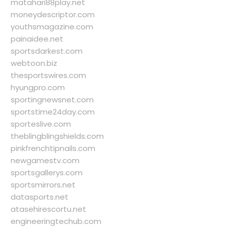
matahari88play.net
moneydescriptor.com
youthsmagazine.com
painaidee.net
sportsdarkest.com
webtoon.biz
thesportswires.com
hyungpro.com
sportingnewsnet.com
sportstime24day.com
sporteslive.com
theblingblingshields.com
pinkfrenchtipnails.com
newgamestv.com
sportsgallerys.com
sportsmirrors.net
datasports.net
atasehirescortu.net
engineeringtechub.com