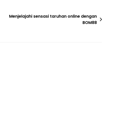
Menjelajahi sensasi taruhan online dengan
BOM88