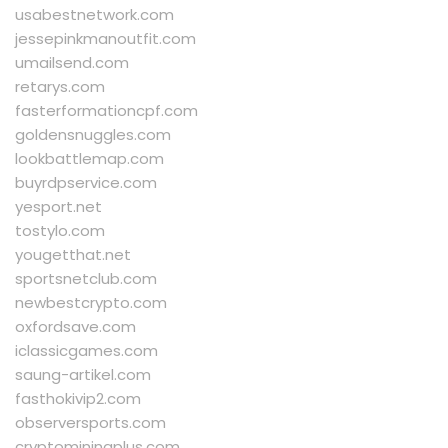
usabestnetwork.com
jessepinkmanoutfit.com
umailsend.com
retarys.com
fasterformationcpf.com
goldensnuggles.com
lookbattlemap.com
buyrdpservice.com
yesport.net
tostylo.com
yougetthat.net
sportsnetclub.com
newbestcrypto.com
oxfordsave.com
iclassicgames.com
saung-artikel.com
fasthokivip2.com
observersports.com
cryptominingplus.com