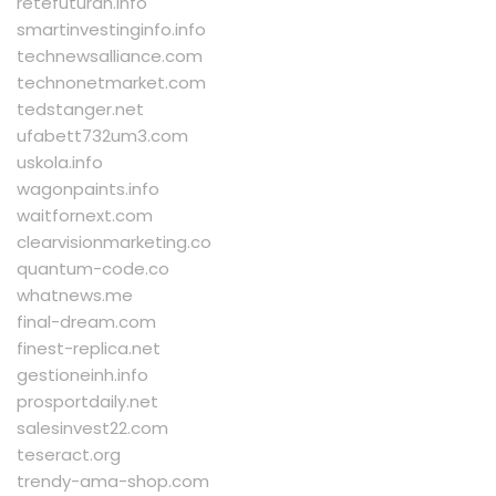
retefuturah.info
smartinvestinginfo.info
technewsalliance.com
technonetmarket.com
tedstanger.net
ufabett732um3.com
uskola.info
wagonpaints.info
waitfornext.com
clearvisionmarketing.co
quantum-code.co
whatnews.me
final-dream.com
finest-replica.net
gestioneinh.info
prosportdaily.net
salesinvest22.com
teseract.org
trendy-ama-shop.com