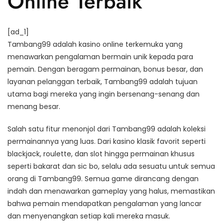
Online Terbaik
[ad_1]
Tambang99 adalah kasino online terkemuka yang
menawarkan pengalaman bermain unik kepada para
pemain. Dengan beragam permainan, bonus besar, dan
layanan pelanggan terbaik, Tambang99 adalah tujuan
utama bagi mereka yang ingin bersenang-senang dan
menang besar.
Salah satu fitur menonjol dari Tambang99 adalah koleksi
permainannya yang luas. Dari kasino klasik favorit seperti
blackjack, roulette, dan slot hingga permainan khusus
seperti bakarat dan sic bo, selalu ada sesuatu untuk semua
orang di Tambang99. Semua game dirancang dengan
indah dan menawarkan gameplay yang halus, memastikan
bahwa pemain mendapatkan pengalaman yang lancar
dan menyenangkan setiap kali mereka masuk.