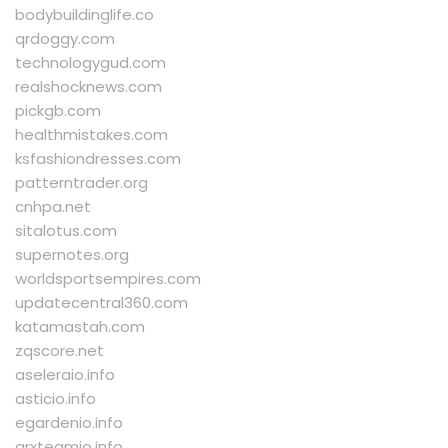
bodybuildinglife.co
qrdoggy.com
technologygud.com
realshocknews.com
pickgb.com
healthmistakes.com
ksfashiondresses.com
patterntrader.org
cnhpa.net
sitalotus.com
supernotes.org
worldsportsempires.com
updatecentral360.com
katamastah.com
zqscore.net
aseleraio.info
asticio.info
egardenio.info
arxteamio.info