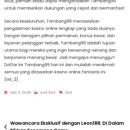
situs, pemain selalu dapat mengandalkan Tambang99
untuk memberikan dukungan yang cepat dan bermanfaat.
Secara keseluruhan, Tambang99 menawarkan
pengalaman kasino online lengkap yang tiada duanya.
Dengan beragam pilihan permainan, bonus besar, dan
layanan pelanggan terbaik, Tambang99 adalah tujuan
utama bagi mereka yang ingin bersenang-senang dan
berpotensi menang besar. Jadi mengapa menunggu?
Daftar ke Tambang99 hari ini dan mulailah menikmati
semua yang ditawarkan kasino online fantastis ini.
[ad_2]
Tags
Feb 11, 2026
Judi Slot
Slot
Post
Wawancara Eksklusif dengan Leon188: Di Dalam