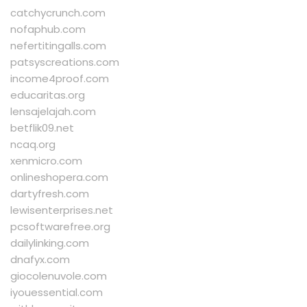
catchycrunch.com
nofaphub.com
nefertitingalls.com
patsyscreations.com
income4proof.com
educaritas.org
lensajelajah.com
betflik09.net
ncaq.org
xenmicro.com
onlineshopera.com
dartyfresh.com
lewisenterprises.net
pcsoftwarefree.org
dailylinking.com
dnafyx.com
giocolenuvole.com
iyouessential.com