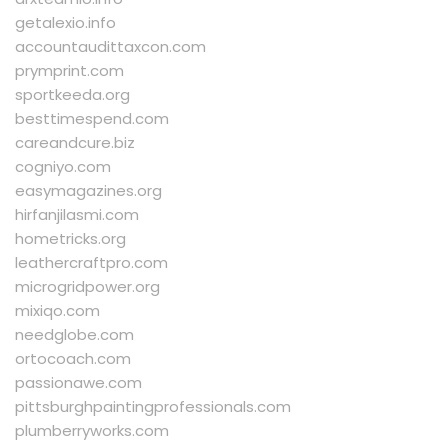
getalexio.info
accountaudittaxcon.com
prymprint.com
sportkeeda.org
besttimespend.com
careandcure.biz
cogniyo.com
easymagazines.org
hirfanjilasmi.com
hometricks.org
leathercraftpro.com
microgridpower.org
mixiqo.com
needglobe.com
ortocoach.com
passionawe.com
pittsburghpaintingprofessionals.com
plumberryworks.com