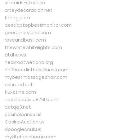
steroids-store.co
arteydecoracion.net
fithog.com
bestlaptopbestmonitor.com
georginaryland.com
roseandbasil.com
thewhitewhitelights.com
atdhe.ws
heckrodtwetland.org
halfheardinthestillness.com
mybestmassagechair.com
ericreed.net
fluxetine.com
mobilecasino8760.com
betqq3.net
casinoloans5.us
CasinoAuction.us
kipooglecouk.us
mykitchennhome.com