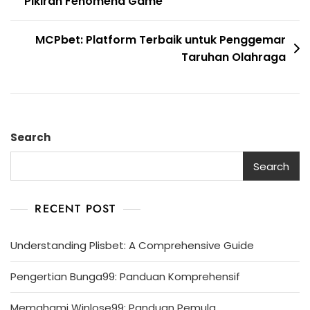
Pikiran Fenomena Game
navigation
MCPbet: Platform Terbaik untuk Penggemar
Taruhan Olahraga
Search
Search
RECENT POST
Understanding Plisbet: A Comprehensive Guide
Pengertian Bunga99: Panduan Komprehensif
Memahami Winlose99: Panduan Pemula