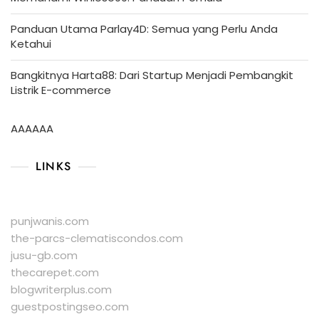
Panduan Utama Parlay4D: Semua yang Perlu Anda
Ketahui
Bangkitnya Harta88: Dari Startup Menjadi Pembangkit
Listrik E-commerce
AAAAAA
LINKS
punjwanis.com
the-parcs-clematiscondos.com
jusu-gb.com
thecarepet.com
blogwriterplus.com
guestpostingseo.com