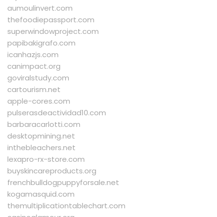
aumoulinvert.com
thefoodiepassport.com
superwindowproject.com
papibakigrafo.com
icanhazjs.com
canimpact.org
goviralstudy.com
cartourism.net
apple-cores.com
pulserasdeactividad10.com
barbaracarlotti.com
desktopmining.net
inthebleachers.net
lexapro-rx-store.com
buyskincareproducts.org
frenchbulldogpuppyforsale.net
kogamasquid.com
themultiplicationtablechart.com