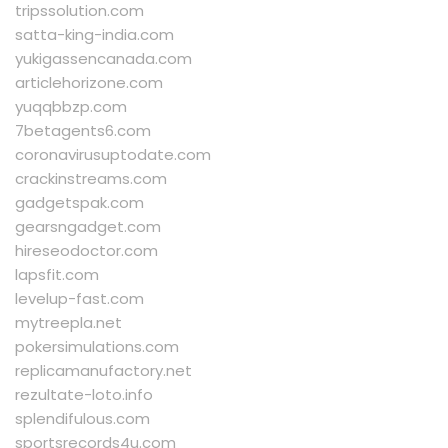
tripssolution.com
satta-king-india.com
yukigassencanada.com
articlehorizone.com
yuqqbbzp.com
7betagents6.com
coronavirusuptodate.com
crackinstreams.com
gadgetspak.com
gearsngadget.com
hireseodoctor.com
lapsfit.com
levelup-fast.com
mytreepla.net
pokersimulations.com
replicamanufactory.net
rezultate-loto.info
splendifulous.com
sportsrecords4u.com