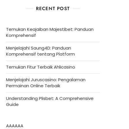
RECENT POST
Temukan Keajaiban Majestibet: Panduan
Komprehensif
Menjelajahi Saung4D: Panduan
Komprehensif tentang Platform
Temukan Fitur Terbaik Ahlicasino
Menjelajahi Juruscasino: Pengalaman
Permainan Online Terbaik
Understanding Plisbet: A Comprehensive
Guide
AAAAAA