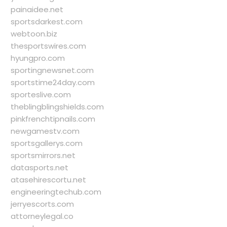
painaidee.net
sportsdarkest.com
webtoon.biz
thesportswires.com
hyungpro.com
sportingnewsnet.com
sportstime24day.com
sporteslive.com
theblingblingshields.com
pinkfrenchtipnails.com
newgamestv.com
sportsgallerys.com
sportsmirrors.net
datasports.net
atasehirescortu.net
engineeringtechub.com
jerryescorts.com
attorneylegal.co