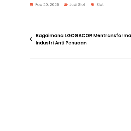
Tags
Feb 20, 2026
Judi Slot
Slot
Post
Bagaimana LGOGACOR Mentransforma
Industri Anti Penuaan
navigation