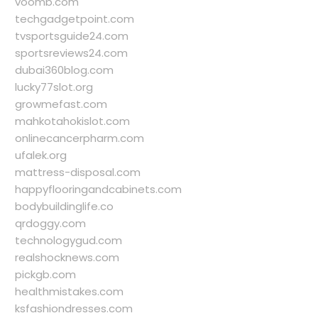
voomb.com
techgadgetpoint.com
tvsportsguide24.com
sportsreviews24.com
dubai360blog.com
lucky77slot.org
growmefast.com
mahkotahokislot.com
onlinecancerpharm.com
ufalek.org
mattress-disposal.com
happyflooringandcabinets.com
bodybuildinglife.co
qrdoggy.com
technologygud.com
realshocknews.com
pickgb.com
healthmistakes.com
ksfashiondresses.com