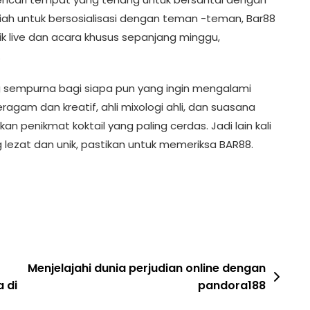
iah untuk bersosialisasi dengan teman -teman, Bar88
sik live dan acara khusus sepanjang minggu,
.
g sempurna bagi siapa pun yang ingin mengalami
ragam dan kreatif, ahli mixologi ahli, dan suasana
n penikmat koktail yang paling cerdas. Jadi lain kali
lezat dan unik, pastikan untuk memeriksa BAR88.
Menjelajahi dunia perjudian online dengan
 di
pandora188