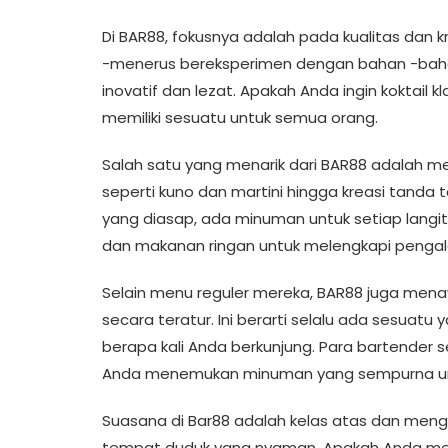
Di BAR88, fokusnya adalah pada kualitas dan kre
-menerus bereksperimen dengan bahan -bah
inovatif dan lezat. Apakah Anda ingin koktail 
memiliki sesuatu untuk semua orang.
Salah satu yang menarik dari BAR88 adalah menu
seperti kuno dan martini hingga kreasi tanda
yang diasap, ada minuman untuk setiap langit -
dan makanan ringan untuk melengkapi pengal
Selain menu reguler mereka, BAR88 juga mena
secara teratur. Ini berarti selalu ada sesuatu
berapa kali Anda berkunjung. Para bartende
Anda menemukan minuman yang sempurna untu
Suasana di Bar88 adalah kelas atas dan men
tempat duduk yang nyaman. Apakah Anda men