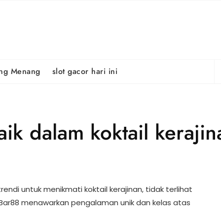
S
ang Menang
slot gacor hari ini
fo
ik dalam koktail keraji
di untuk menikmati koktail kerajinan, tidak terlihat
ta, Bar88 menawarkan pengalaman unik dan kelas atas