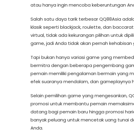
atau hanya ingin mencoba keberuntungan And
Salah satu daya tarik terbesar QQ88Asia adala
klasik seperti blackjack, roulette, dan baccar
virtual, tidak ada kekurangan pilihan untuk dip
game, jadi Anda tidak akan pernah kehabisan
Tapi bukan hanya variasi game yang membedaka
bermitra dengan beberapa pengembang game t
pemain memiliki pengalaman bermain yang mul
efek suaranya mendalam, dan gameplaynya ha
Selain pemilihan game yang mengesankan, Q
promosi untuk membantu pemain memaksimal
datang bagi pemain baru hingga promosi hari
banyak peluang untuk mencetak uang tunai 
Anda.