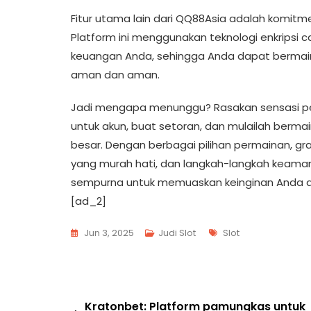
Fitur utama lain dari QQ88Asia adalah komi
Platform ini menggunakan teknologi enkripsi c
keuangan Anda, sehingga Anda dapat berma
aman dan aman.
Jadi mengapa menunggu? Rasakan sensasi perma
untuk akun, buat setoran, dan mulailah ber
besar. Dengan berbagai pilihan permainan, gra
yang murah hati, dan langkah-langkah keam
sempurna untuk memuaskan keinginan Anda a
[ad_2]
Tags
Jun 3, 2025
Judi Slot
Slot
Post
Kratonbet: Platform pamungkas untuk