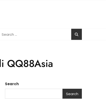
earch
r:
 di QQ88Asia
Search
Search