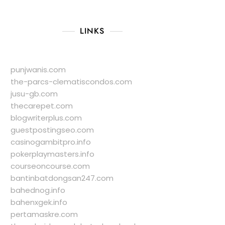
LINKS
punjwanis.com
the-parcs-clematiscondos.com
jusu-gb.com
thecarepet.com
blogwriterplus.com
guestpostingseo.com
casinogambitpro.info
pokerplaymasters.info
courseoncourse.com
bantinbatdongsan247.com
bahednog.info
bahenxgek.info
pertamaskre.com