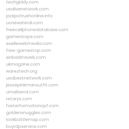
techgiddy.com
usalivenetwork.com
jackpotrushonline.info
ucnewshindi.com
freecellphonedatabase.com
gamersrope.com
exellewebmedia.com
free-gamestop.com
sinbadtravels.com
ukmagzine.com
wareztech.org
usabestnetwork.com
jessepinkmanoutfit.com
umailsend.com
retarys.com
fasterformationcpf.com
goldensnuggles.com
lookbattlemap.com
buyrdpservice.com