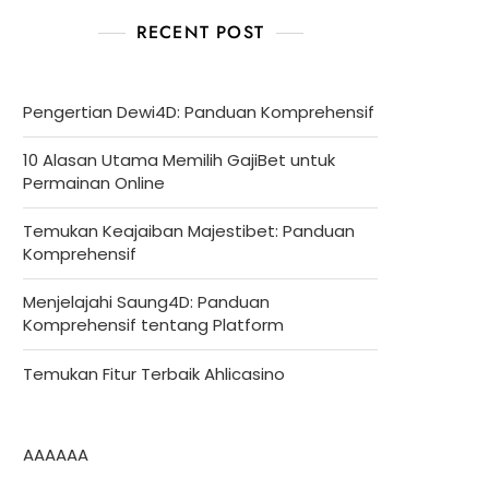
RECENT POST
Pengertian Dewi4D: Panduan Komprehensif
10 Alasan Utama Memilih GajiBet untuk
Permainan Online
Temukan Keajaiban Majestibet: Panduan
Komprehensif
Menjelajahi Saung4D: Panduan
Komprehensif tentang Platform
Temukan Fitur Terbaik Ahlicasino
AAAAAA