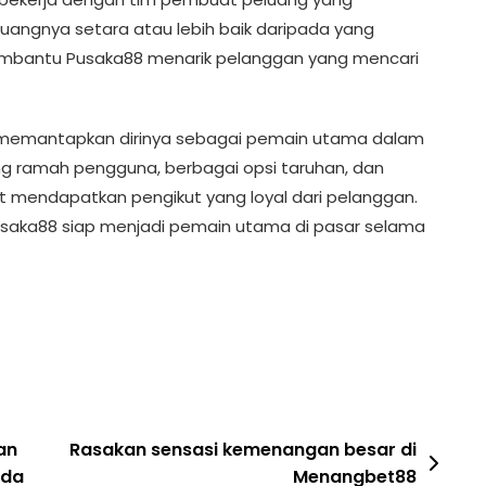
ngnya setara atau lebih baik daripada yang
membantu Pusaka88 menarik pelanggan yang mencari
 memantapkan dirinya sebagai pemain utama dalam
ang ramah pengguna, berbagai opsi taruhan, dan
 mendapatkan pengikut yang loyal dari pelanggan.
 Pusaka88 siap menjadi pemain utama di pasar selama
an
Rasakan sensasi kemenangan besar di
nda
Menangbet88