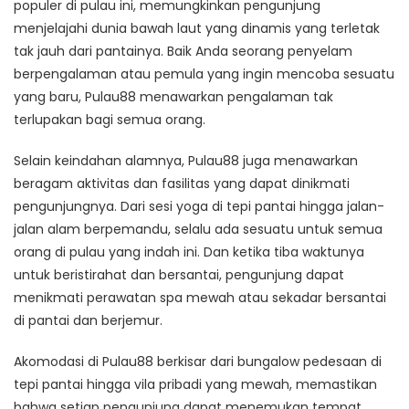
populer di pulau ini, memungkinkan pengunjung
menjelajahi dunia bawah laut yang dinamis yang terletak
tak jauh dari pantainya. Baik Anda seorang penyelam
berpengalaman atau pemula yang ingin mencoba sesuatu
yang baru, Pulau88 menawarkan pengalaman tak
terlupakan bagi semua orang.
Selain keindahan alamnya, Pulau88 juga menawarkan
beragam aktivitas dan fasilitas yang dapat dinikmati
pengunjungnya. Dari sesi yoga di tepi pantai hingga jalan-
jalan alam berpemandu, selalu ada sesuatu untuk semua
orang di pulau yang indah ini. Dan ketika tiba waktunya
untuk beristirahat dan bersantai, pengunjung dapat
menikmati perawatan spa mewah atau sekadar bersantai
di pantai dan berjemur.
Akomodasi di Pulau88 berkisar dari bungalow pedesaan di
tepi pantai hingga vila pribadi yang mewah, memastikan
bahwa setiap pengunjung dapat menemukan tempat