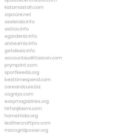
katamastah.com
zqscore.net
aseleraio.info
asticio.info
egardenio.info
arxteamio.info
getalexio.info
accountaudittaxcon.com
prymprint.com
sportkeeda.org
besttimespend.com
careandcure.biz
cogniyo.com
easymagazines.org
hirfanjilasmi.com
hometricks.org
leathercraftpro.com
microgridpower.org