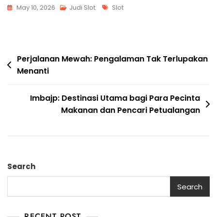
Tags
May 10, 2026
Judi Slot
Slot
Post
Perjalanan Mewah: Pengalaman Tak Terlupakan
Menanti
navigation
Imbajp: Destinasi Utama bagi Para Pecinta
Makanan dan Pencari Petualangan
Search
Search
RECENT POST