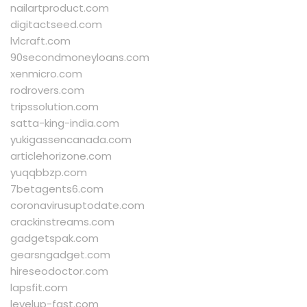
nailartproduct.com
digitactseed.com
lvlcraft.com
90secondmoneyloans.com
xenmicro.com
rodrovers.com
tripssolution.com
satta-king-india.com
yukigassencanada.com
articlehorizone.com
yuqqbbzp.com
7betagents6.com
coronavirusuptodate.com
crackinstreams.com
gadgetspak.com
gearsngadget.com
hireseodoctor.com
lapsfit.com
levelup-fast.com