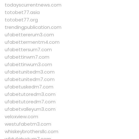
todayscurrentnews.com
totobet77.asia
totobet77.org
trendingpublication.com
ufabettererum3.com
ufabettermentm4.com
ufabettersum7.com
ufabettinwm7.com
ufabettinwum3.com
ufabetunitedm3.com
ufabetunitedm7.com
ufabetuskedm7.com
ufabetutoredm3.com
ufabetutoredm7.com
ufabetvalleyum3.com
veloxview.com
westufabetm3.com
whiskeybrothersllc.com
wildufabetum7.com