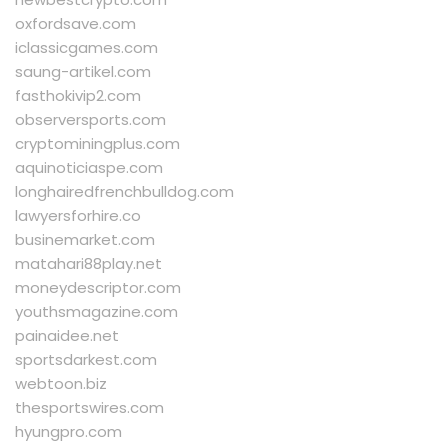
oxfordsave.com
iclassicgames.com
saung-artikel.com
fasthokivip2.com
observersports.com
cryptominingplus.com
aquinoticiaspe.com
longhairedfrenchbulldog.com
lawyersforhire.co
businemarket.com
matahari88play.net
moneydescriptor.com
youthsmagazine.com
painaidee.net
sportsdarkest.com
webtoon.biz
thesportswires.com
hyungpro.com