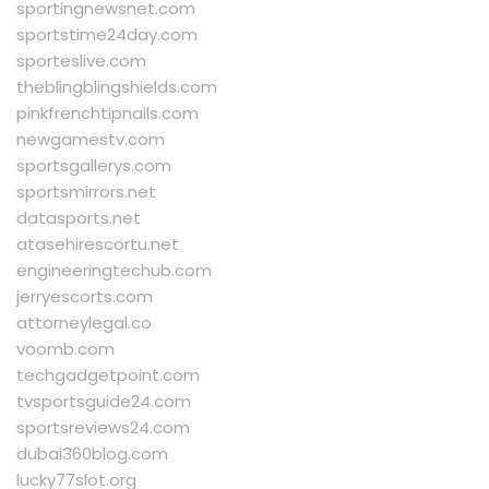
sportingnewsnet.com
sportstime24day.com
sporteslive.com
theblingblingshields.com
pinkfrenchtipnails.com
newgamestv.com
sportsgallerys.com
sportsmirrors.net
datasports.net
atasehirescortu.net
engineeringtechub.com
jerryescorts.com
attorneylegal.co
voomb.com
techgadgetpoint.com
tvsportsguide24.com
sportsreviews24.com
dubai360blog.com
lucky77slot.org