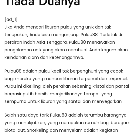
Tiada Duanya
[ad_1]
Jika Anda mencari liburan pulau yang unik dan tak
terlupakan, Anda bisa mengunjungi Pulau88. Terletak di
perairan indah Asia Tenggara, Pulau88 menawarkan
pengalaman unik yang akan membuat Anda kagum akan
keindahan alam dan ketenangannya.
Pulau88 adalah pulau kecil tak berpenghuni yang cocok
bagi mereka yang mencari liburan terpencil dan terpencil.
Pulau ini dikelilingi oleh perairan sebening kristal dan pantai
berpasir putih bersih, menjadikannya tempat yang
sempurna untuk liburan yang santai dan menyegarkan.
Salah satu daya tarik Pulau88 adalah terumbu karangnya
yang menakjubkan, yang merupakan rumah bagi beragam
biota laut. Snorkeling dan menyelam adalah kegiatan