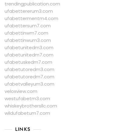
trendingpublication.com
ufabettererum3.com
ufabettermentm4.com
ufabettersum7.com
ufabettinwm7.com
ufabettinwum3.com
ufabetunitedm3.com
ufabetunitedm7.com
ufabetuskedm7.com
ufabetutoredm3.com
ufabetutoredm7.com
ufabetvalleyum3.com
veloxview.com
westufabetm3.com
whiskeybrothersllc.com
wildufabetum7.com
LINKS