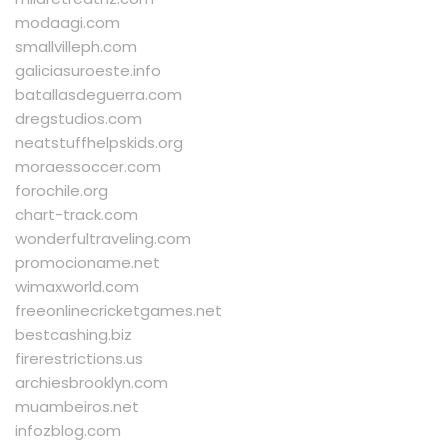
modaagi.com
smallvilleph.com
galiciasuroeste.info
batallasdeguerra.com
dregstudios.com
neatstuffhelpskids.org
moraessoccer.com
forochile.org
chart-track.com
wonderfultraveling.com
promocioname.net
wimaxworld.com
freeonlinecricketgames.net
bestcashing.biz
firerestrictions.us
archiesbrooklyn.com
muambeiros.net
infozblog.com