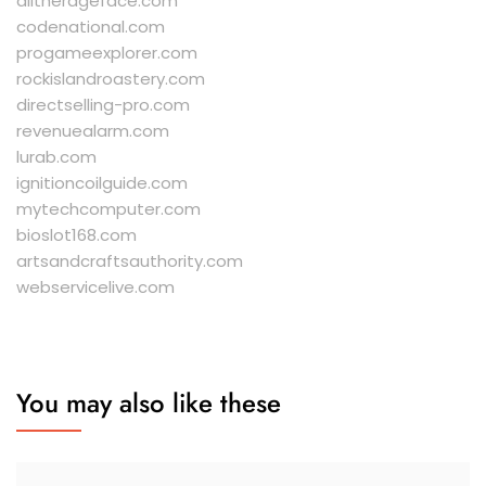
alltherageface.com
codenational.com
progameexplorer.com
rockislandroastery.com
directselling-pro.com
revenuealarm.com
lurab.com
ignitioncoilguide.com
mytechcomputer.com
bioslot168.com
artsandcraftsauthority.com
webservicelive.com
You may also like these