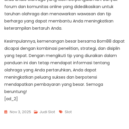
forum dan komunitas online yang didedikasikan untuk
taruhan olahraga dan menawarkan wawasan dan tip
berharga yang dapat membantu Anda meningkatkan
keterampilan bertaruh Anda.
Kesimpulannya, kemenangan besar bersama Bom88 dapat
dicapai dengan kombinasi penelitian, strategi, dan disiplin
yang tepat. Dengan mengikuti tip yang diuraikan dalam
panduan ini dan tetap mendapat informasi tentang
olahraga yang Anda pertaruhkan, Anda dapat
meningkatkan peluang sukses dan berpotensi
mendapatkan pembayaran yang besar. Semoga
beruntung!
[ad_2]
Tags
Nov 3, 2025
Judi Slot
Slot