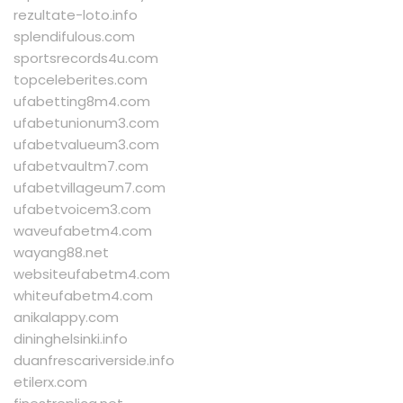
rezultate-loto.info
splendifulous.com
sportsrecords4u.com
topceleberites.com
ufabetting8m4.com
ufabetunionum3.com
ufabetvalueum3.com
ufabetvaultm7.com
ufabetvillageum7.com
ufabetvoicem3.com
waveufabetm4.com
wayang88.net
websiteufabetm4.com
whiteufabetm4.com
anikalappy.com
dininghelsinki.info
duanfrescariverside.info
etilerx.com