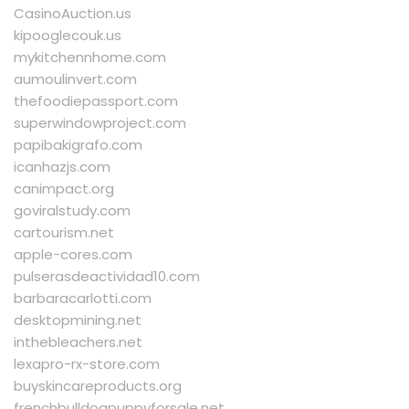
CasinoAuction.us
kipooglecouk.us
mykitchennhome.com
aumoulinvert.com
thefoodiepassport.com
superwindowproject.com
papibakigrafo.com
icanhazjs.com
canimpact.org
goviralstudy.com
cartourism.net
apple-cores.com
pulserasdeactividad10.com
barbaracarlotti.com
desktopmining.net
inthebleachers.net
lexapro-rx-store.com
buyskincareproducts.org
frenchbulldogpuppyforsale.net