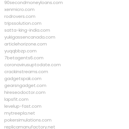
90secondmoneyloans.com
xenmicro.com
rodrovers.com
tripssolution.com
satta-king-india.com
yukigassencanada.com
articlehorizone.com
yuqqbbzp.com
7betagents6.com
coronavirusuptodate.com
crackinstreams.com
gadgetspak.com
gearsngadget.com
hireseodoctor.com
lapsfit.com
levelup-fast.com
mytreepla.net
pokersimulations.com
replicamanufactory.net