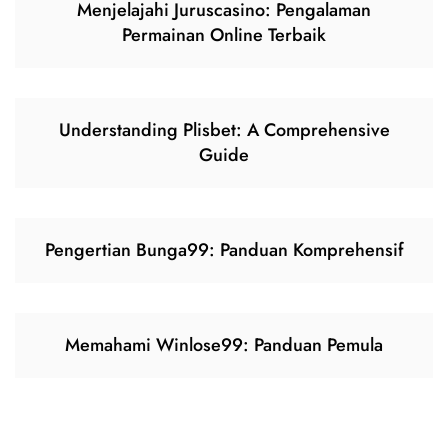
Menjelajahi Juruscasino: Pengalaman
Permainan Online Terbaik
Understanding Plisbet: A Comprehensive
Guide
Pengertian Bunga99: Panduan Komprehensif
Memahami Winlose99: Panduan Pemula