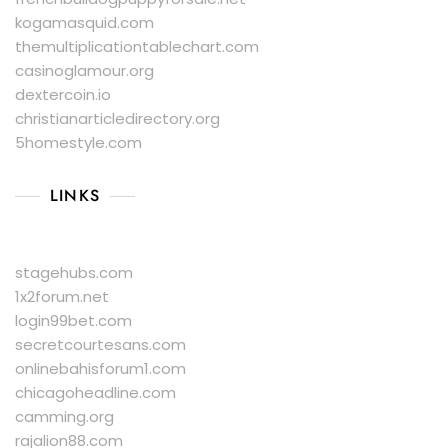
kogamasquid.com
themultiplicationtablechart.com
casinoglamour.org
dextercoin.io
christianarticledirectory.org
5homestyle.com
LINKS
stagehubs.com
1x2forum.net
login99bet.com
secretcourtesans.com
onlinebahisforum1.com
chicagoheadline.com
camming.org
rajalion88.com