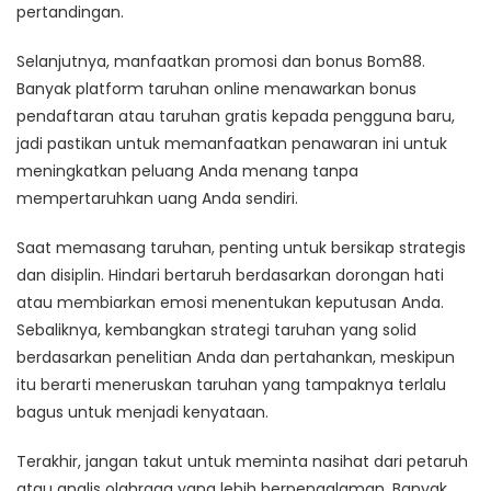
pertandingan.
Selanjutnya, manfaatkan promosi dan bonus Bom88.
Banyak platform taruhan online menawarkan bonus
pendaftaran atau taruhan gratis kepada pengguna baru,
jadi pastikan untuk memanfaatkan penawaran ini untuk
meningkatkan peluang Anda menang tanpa
mempertaruhkan uang Anda sendiri.
Saat memasang taruhan, penting untuk bersikap strategis
dan disiplin. Hindari bertaruh berdasarkan dorongan hati
atau membiarkan emosi menentukan keputusan Anda.
Sebaliknya, kembangkan strategi taruhan yang solid
berdasarkan penelitian Anda dan pertahankan, meskipun
itu berarti meneruskan taruhan yang tampaknya terlalu
bagus untuk menjadi kenyataan.
Terakhir, jangan takut untuk meminta nasihat dari petaruh
atau analis olahraga yang lebih berpengalaman. Banyak