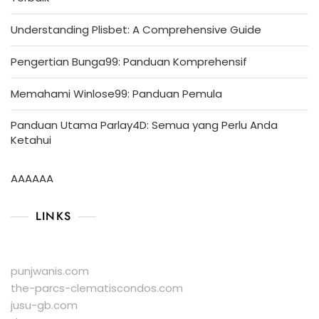
Understanding Plisbet: A Comprehensive Guide
Pengertian Bunga99: Panduan Komprehensif
Memahami Winlose99: Panduan Pemula
Panduan Utama Parlay4D: Semua yang Perlu Anda
Ketahui
AAAAAA
LINKS
punjwanis.com
the-parcs-clematiscondos.com
jusu-gb.com