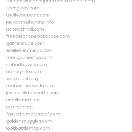
threadsvideoandphotodownloader.com
techgiddy.com
usalivenetwork.com
jackpotrushonline.info
ucnewshindi.com
freecellphonedatabase.com
gamersrope.com
exellewebmedia.com
free-gamestop.com
sinbadtravels.com
ukmagzine.com
wareztech.org
usabestnetwork.com
jessepinkmanoutfit.com
umailsend.com
retarys.com
fasterformationcpf.com
goldensnuggles.com
lookbattlemap.com