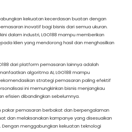
gabungkan kekuatan kecerdasan buatan dengan
pemasaran inovatif bagi bisnis dari semua ukuran.
kini dalam industri, LGO188 mampu memberikan
pada klien yang mendorong hasil dan menghasilkan
188 dari platform pemasaran lainnya adalah
anfaatkan algoritma AI, LGO188 mampu
rekomendasikan strategi pemasaran paling efektif
ersonalisasi ini memungkinkan bisnis menjangkau
an efisien dibandingkan sebelumnya.
 tim pakar pemasaran berbakat dan berpengalaman
uat dan melaksanakan kampanye yang disesuaikan
a. Dengan menggabungkan kekuatan teknologi