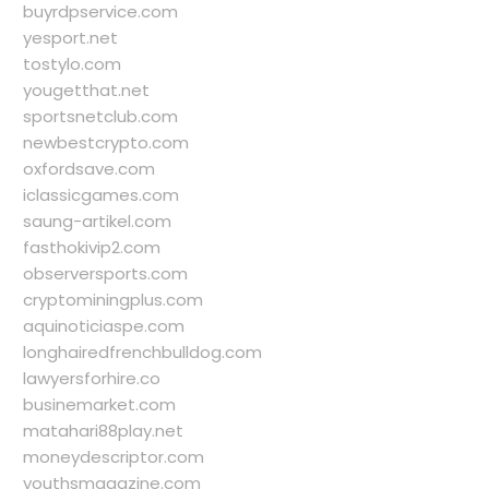
buyrdpservice.com
yesport.net
tostylo.com
yougetthat.net
sportsnetclub.com
newbestcrypto.com
oxfordsave.com
iclassicgames.com
saung-artikel.com
fasthokivip2.com
observersports.com
cryptominingplus.com
aquinoticiaspe.com
longhairedfrenchbulldog.com
lawyersforhire.co
businemarket.com
matahari88play.net
moneydescriptor.com
youthsmagazine.com