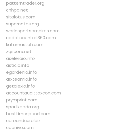
patterntrader.org
cnhpa.net
sitalotus.com
supernotes.org
worldsportsempires.com
updatecentral360.com
katamastah.com
zqscore.net
aseleraio.info
asticio.info
egardenio.info
arxteamio.info
getalexio.info
accountaudittaxcon.com
prymprint.com
sportkeeda.org
besttimespend.com
careandcure.biz
cogniyo.com