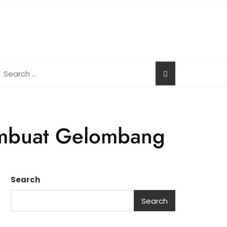
earch
r:
embuat Gelombang
Search
Search