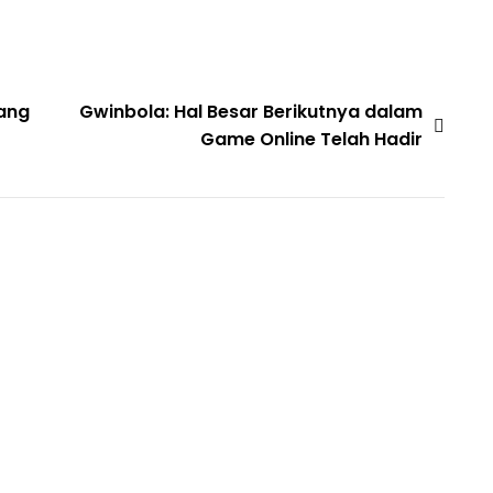
yang
Gwinbola: Hal Besar Berikutnya dalam
Game Online Telah Hadir