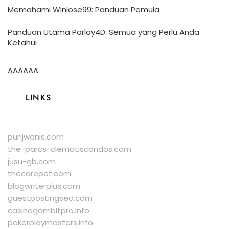
Memahami Winlose99: Panduan Pemula
Panduan Utama Parlay4D: Semua yang Perlu Anda
Ketahui
AAAAAA
LINKS
punjwanis.com
the-parcs-clematiscondos.com
jusu-gb.com
thecarepet.com
blogwriterplus.com
guestpostingseo.com
casinogambitpro.info
pokerplaymasters.info