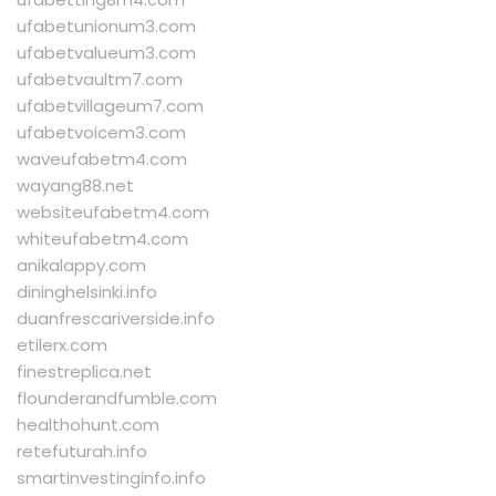
ufabetunionum3.com
ufabetvalueum3.com
ufabetvaultm7.com
ufabetvillageum7.com
ufabetvoicem3.com
waveufabetm4.com
wayang88.net
websiteufabetm4.com
whiteufabetm4.com
anikalappy.com
dininghelsinki.info
duanfrescariverside.info
etilerx.com
finestreplica.net
flounderandfumble.com
healthohunt.com
retefuturah.info
smartinvestinginfo.info