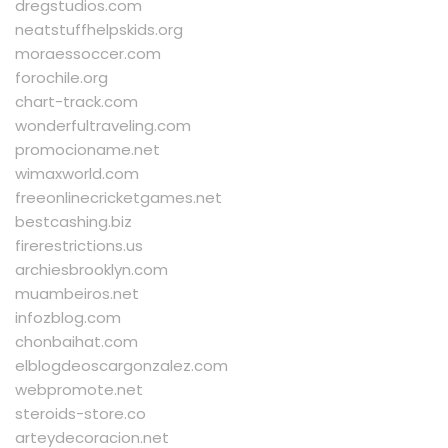
dregstudios.com
neatstuffhelpskids.org
moraessoccer.com
forochile.org
chart-track.com
wonderfultraveling.com
promocioname.net
wimaxworld.com
freeonlinecricketgames.net
bestcashing.biz
firerestrictions.us
archiesbrooklyn.com
muambeiros.net
infozblog.com
chonbaihat.com
elblogdeoscargonzalez.com
webpromote.net
steroids-store.co
arteydecoracion.net