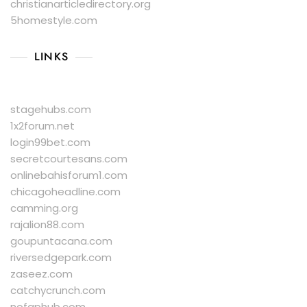
christianarticledirectory.org
5homestyle.com
LINKS
stagehubs.com
1x2forum.net
login99bet.com
secretcourtesans.com
onlinebahisforum1.com
chicagoheadline.com
camming.org
rajalion88.com
goupuntacana.com
riversedgepark.com
zaseez.com
catchycrunch.com
nofaphub.com