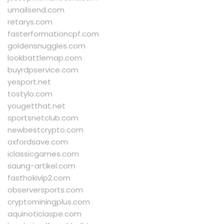
umailsend.com
retarys.com
fasterformationcpf.com
goldensnuggles.com
lookbattlemap.com
buyrdpservice.com
yesport.net
tostylo.com
yougetthat.net
sportsnetclub.com
newbestcrypto.com
oxfordsave.com
iclassicgames.com
saung-artikel.com
fasthokivip2.com
observersports.com
cryptominingplus.com
aquinoticiaspe.com