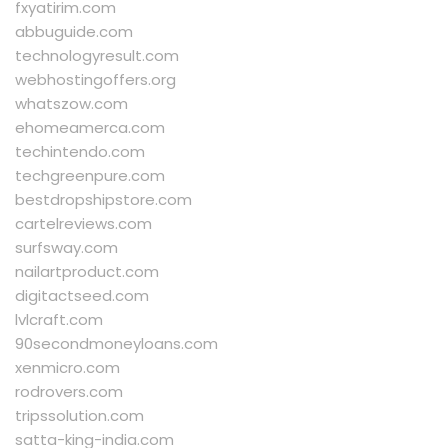
fxyatirim.com
abbuguide.com
technologyresult.com
webhostingoffers.org
whatszow.com
ehomeamerca.com
techintendo.com
techgreenpure.com
bestdropshipstore.com
cartelreviews.com
surfsway.com
nailartproduct.com
digitactseed.com
lvlcraft.com
90secondmoneyloans.com
xenmicro.com
rodrovers.com
tripssolution.com
satta-king-india.com