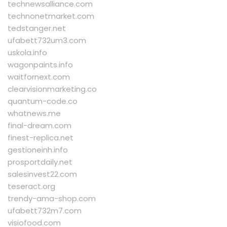
technewsalliance.com
technonetmarket.com
tedstanger.net
ufabett732um3.com
uskola.info
wagonpaints.info
waitfornext.com
clearvisionmarketing.co
quantum-code.co
whatnews.me
final-dream.com
finest-replica.net
gestioneinh.info
prosportdaily.net
salesinvest22.com
teseract.org
trendy-ama-shop.com
ufabett732m7.com
visiofood.com