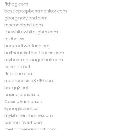
fithog.com
bestlaptopbestmonitor.com
georginaryland.com
roseandbasil.com
thewhitewhitelights.com
atdhe.ws
heckrodtwetland.org
halfheardinthestillness.com
mybestmassagechair.com
ericreed.net
fluxetine.com
mobilecasino8760.com
betqq3.net
casinoloans5.us
CasinoAuction.us
kipooglecouk.us
mykitchennhome.com
aumoulinvert.com
thefoodiepassport.com