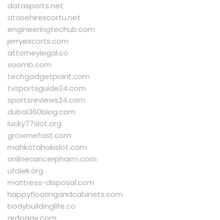
datasports.net
atasehirescortu.net
engineeringtechub.com
jerryescorts.com
attorneylegal.co
voomb.com
techgadgetpoint.com
tvsportsguide24.com
sportsreviews24.com
dubai360blog.com
lucky77slot.org
growmefast.com
mahkotahokislot.com
onlinecancerpharm.com
ufalek.org
mattress-disposal.com
happyflooringandcabinets.com
bodybuildinglife.co
qrdoggy.com