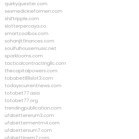
quirkyquester.com
sexmedicineformen.com
shiftripple.com
slotterpercaya.co
smartcoolbox.com
sohanjitfinances.com
soulfulhousemusic.net
sparklooms.com
tacticalcontractingllc.com
thecapitalpowers.com
tobabet88slot3.com
todayscurrentnews.com
totobet77.asia
totobet77.org
trendingpublication.com
ufabettererum3.com
ufabettermentm4.com
ufabettersum7.com
ufabettinwm7.com