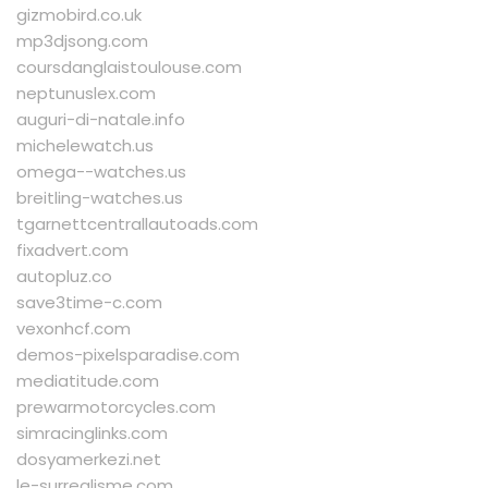
gizmobird.co.uk
mp3djsong.com
coursdanglaistoulouse.com
neptunuslex.com
auguri-di-natale.info
michelewatch.us
omega--watches.us
breitling-watches.us
tgarnettcentrallautoads.com
fixadvert.com
autopluz.co
save3time-c.com
vexonhcf.com
demos-pixelsparadise.com
mediatitude.com
prewarmotorcycles.com
simracinglinks.com
dosyamerkezi.net
le-surrealisme.com