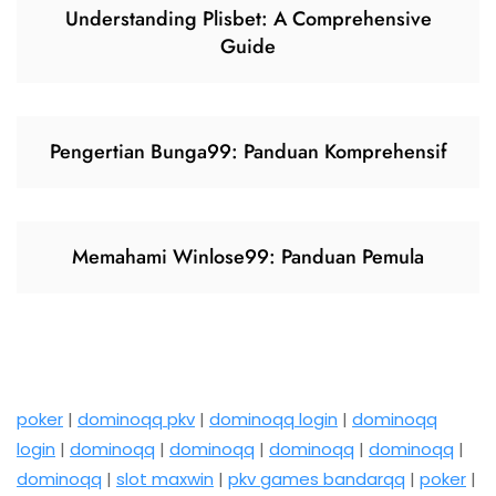
Understanding Plisbet: A Comprehensive
Guide
Pengertian Bunga99: Panduan Komprehensif
Memahami Winlose99: Panduan Pemula
poker
|
dominoqq pkv
|
dominoqq login
|
dominoqq
login
|
dominoqq
|
dominoqq
|
dominoqq
|
dominoqq
|
dominoqq
|
slot maxwin
|
pkv games bandarqq
|
poker
|