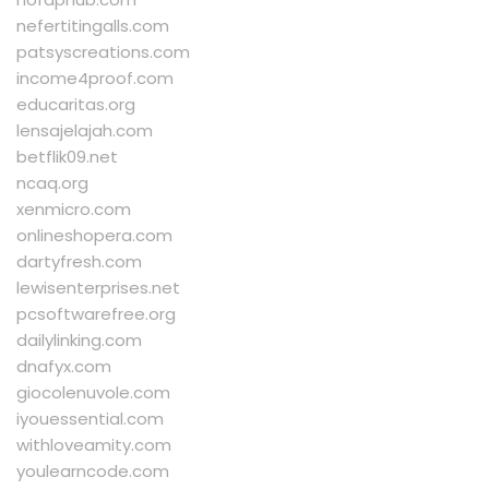
nefertitingalls.com
patsyscreations.com
income4proof.com
educaritas.org
lensajelajah.com
betflik09.net
ncaq.org
xenmicro.com
onlineshopera.com
dartyfresh.com
lewisenterprises.net
pcsoftwarefree.org
dailylinking.com
dnafyx.com
giocolenuvole.com
iyouessential.com
withloveamity.com
youlearncode.com