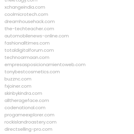
xchangeindia.com
coolmicrotech.com
dreamhousehack.com
the-techteacher.com
automobilenews-online.com
fashionalltimes.com
totaldigitalforum.com
technoarmaan.com
empresasposicionamientoweb.com
tonybestcosmetics.com
buzznc.com
fxjoiner.com
skinbykindra.com
alltherageface.com
codenational.com
progameexplorer.com
rockislandroastery.com
directselling-pro.com