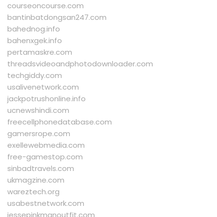
courseoncourse.com
bantinbatdongsan247.com
bahednog.info
bahenxgek.info
pertamaskre.com
threadsvideoandphotodownloader.com
techgiddy.com
usalivenetwork.com
jackpotrushonline.info
ucnewshindi.com
freecellphonedatabase.com
gamersrope.com
exellewebmedia.com
free-gamestop.com
sinbadtravels.com
ukmagzine.com
wareztech.org
usabestnetwork.com
jessepinkmanoutfit.com