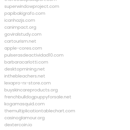
superwindowproject.com
papibakigrafo.com
icanhazjs.com
canimpact.org
goviralstudy.com
cartourism.net
apple-cores.com
pulserasdeactividad10.com
barbaracarlotti.com
desktopmining.net
inthebleachers.net
lexapro-rx-store.com
buyskincareproducts.org
frenchbulldogpuppyforsale.net
kogamasquid.com
themultiplicationtablechart.com
casinoglamour.org
dextercoin.io