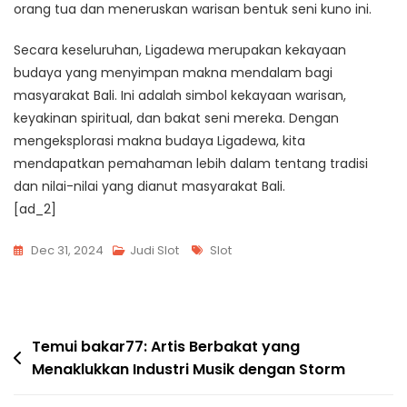
orang tua dan meneruskan warisan bentuk seni kuno ini.
Secara keseluruhan, Ligadewa merupakan kekayaan
budaya yang menyimpan makna mendalam bagi
masyarakat Bali. Ini adalah simbol kekayaan warisan,
keyakinan spiritual, dan bakat seni mereka. Dengan
mengeksplorasi makna budaya Ligadewa, kita
mendapatkan pemahaman lebih dalam tentang tradisi
dan nilai-nilai yang dianut masyarakat Bali.
[ad_2]
Tags
Dec 31, 2024
Judi Slot
Slot
Post
Temui bakar77: Artis Berbakat yang
Menaklukkan Industri Musik dengan Storm
navigation