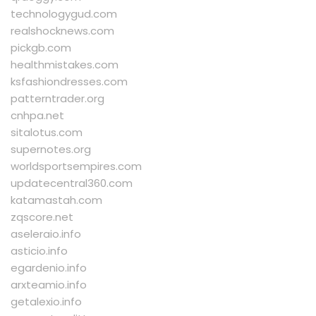
technologygud.com
realshocknews.com
pickgb.com
healthmistakes.com
ksfashiondresses.com
patterntrader.org
cnhpa.net
sitalotus.com
supernotes.org
worldsportsempires.com
updatecentral360.com
katamastah.com
zqscore.net
aseleraio.info
asticio.info
egardenio.info
arxteamio.info
getalexio.info