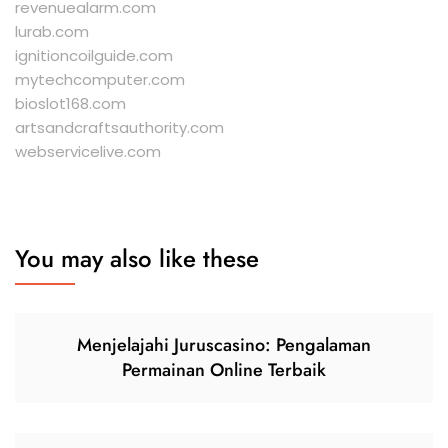
revenuealarm.com
lurab.com
ignitioncoilguide.com
mytechcomputer.com
bioslot168.com
artsandcraftsauthority.com
webservicelive.com
You may also like these
Menjelajahi Juruscasino: Pengalaman
Permainan Online Terbaik