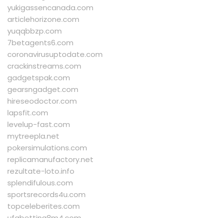
yukigassencanada.com
articlehorizone.com
yuqqbbzp.com
7betagents6.com
coronavirusuptodate.com
crackinstreams.com
gadgetspak.com
gearsngadget.com
hireseodoctor.com
lapsfit.com
levelup-fast.com
mytreepla.net
pokersimulations.com
replicamanufactory.net
rezultate-loto.info
splendifulous.com
sportsrecords4u.com
topceleberites.com
ufabetting8m4.com