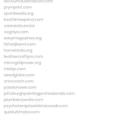
accountaudittaxcon.com
prymprint.com
sportkeeda.org
besttimespend.com
careandcure.biz
cogniyo.com
easymagazines.org
hirfanjilasmi.com
hometricks.org
leathercraftpro.com
microgridpower.org
mixiqo.com
needglobe.com
ortocoach.com
passionawe.com
pittsburghpaintingprofessionals.com
plumberryworks.com
psychoterapiawioletanowak.com
quickultimate.com