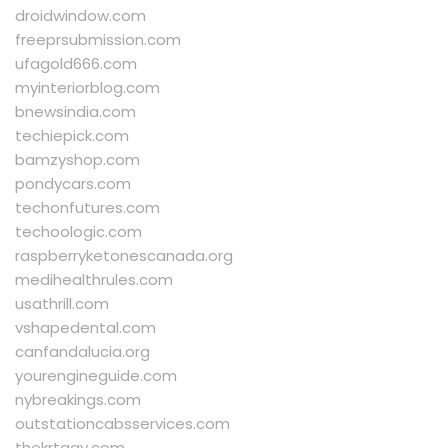
droidwindow.com
freeprsubmission.com
ufagold666.com
myinteriorblog.com
bnewsindia.com
techiepick.com
bamzyshop.com
pondycars.com
techonfutures.com
techoologic.com
raspberryketonescanada.org
medihealthrules.com
usathrill.com
vshapedental.com
canfandalucia.org
yourengineguide.com
nybreakings.com
outstationcabsservices.com
thekrtagy.com