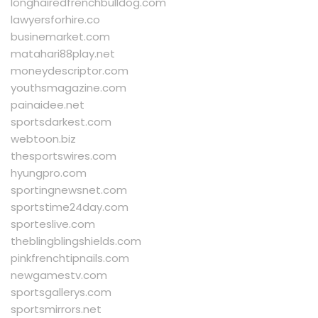
longhairedfrenchbulldog.com
lawyersforhire.co
businemarket.com
matahari88play.net
moneydescriptor.com
youthsmagazine.com
painaidee.net
sportsdarkest.com
webtoon.biz
thesportswires.com
hyungpro.com
sportingnewsnet.com
sportstime24day.com
sporteslive.com
theblingblingshields.com
pinkfrenchtipnails.com
newgamestv.com
sportsgallerys.com
sportsmirrors.net