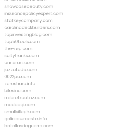
showcasebeauty.com
insurancepolicyexpert.com
statkeycompany.com
carolinadeckbuilders.com
topinvestingblog.com
top50tools.com
the-rep.com
saltyfranks.com
annerani.com
jazzatude.com
0022pa.com
zeroshare.info
bilesinc.com
milaretreatnz.com
modaagi.com
smallvilleph.com
galiciasuroeste.info
batallasdeguerra.com