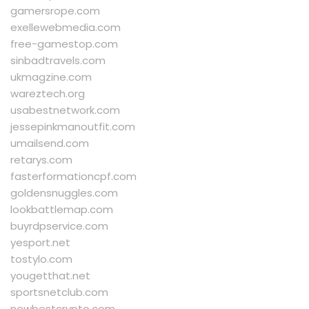
gamersrope.com
exellewebmedia.com
free-gamestop.com
sinbadtravels.com
ukmagzine.com
wareztech.org
usabestnetwork.com
jessepinkmanoutfit.com
umailsend.com
retarys.com
fasterformationcpf.com
goldensnuggles.com
lookbattlemap.com
buyrdpservice.com
yesport.net
tostylo.com
yougetthat.net
sportsnetclub.com
newbestcrypto.com