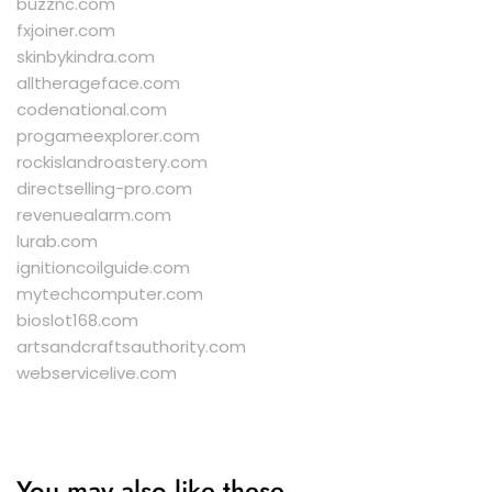
buzznc.com
fxjoiner.com
skinbykindra.com
alltherageface.com
codenational.com
progameexplorer.com
rockislandroastery.com
directselling-pro.com
revenuealarm.com
lurab.com
ignitioncoilguide.com
mytechcomputer.com
bioslot168.com
artsandcraftsauthority.com
webservicelive.com
You may also like these