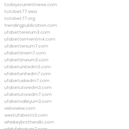
todayscurrentnews.com
totobet77.asia
totobet77.org
trendingpublication.com
ufabettererum3.com
ufabettermentm4.com
ufabettersum7.com
ufabettinwm7.com
ufabettinwum3.com
ufabetunitedm3.com
ufabetunitedm7.com
ufabetuskedm7.com
ufabetutoredm3.com
ufabetutoredm7.com
ufabetvalleyum3.com
veloxview.com
westufabetm3.com
whiskeybrothersllc.com
wildufabetum7.com