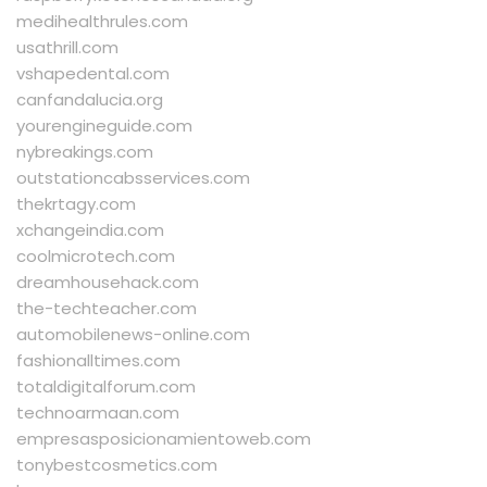
medihealthrules.com
usathrill.com
vshapedental.com
canfandalucia.org
yourengineguide.com
nybreakings.com
outstationcabsservices.com
thekrtagy.com
xchangeindia.com
coolmicrotech.com
dreamhousehack.com
the-techteacher.com
automobilenews-online.com
fashionalltimes.com
totaldigitalforum.com
technoarmaan.com
empresasposicionamientoweb.com
tonybestcosmetics.com