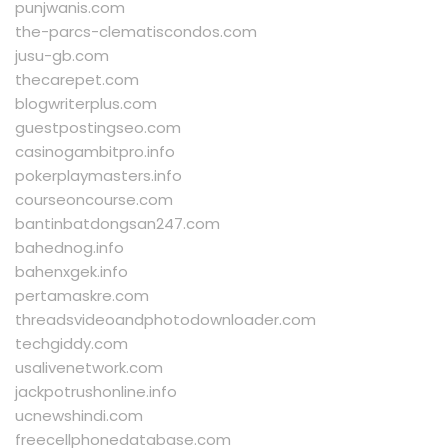
punjwanis.com
the-parcs-clematiscondos.com
jusu-gb.com
thecarepet.com
blogwriterplus.com
guestpostingseo.com
casinogambitpro.info
pokerplaymasters.info
courseoncourse.com
bantinbatdongsan247.com
bahednog.info
bahenxgek.info
pertamaskre.com
threadsvideoandphotodownloader.com
techgiddy.com
usalivenetwork.com
jackpotrushonline.info
ucnewshindi.com
freecellphonedatabase.com