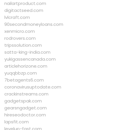
nailartproduct.com
digitactseed.com
lvlcraft.com
90secondmoneyloans.com
xenmicro.com
rodrovers.com
tripssolution.com
satta-king-india.com
yukigassencanada.com
articlehorizone.com
yuqqbbzp.com
7betagents6.com
coronavirusuptodate.com
crackinstreams.com
gadgetspak.com
gearsngadget.com
hireseodoctor.com
lapsfit.com
levelup-fast.com