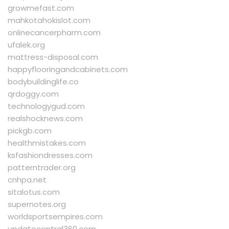
growmefast.com
mahkotahokislot.com
onlinecancerpharm.com
ufalek.org
mattress-disposal.com
happyflooringandcabinets.com
bodybuildinglife.co
qrdoggy.com
technologygud.com
realshocknews.com
pickgb.com
healthmistakes.com
ksfashiondresses.com
patterntrader.org
cnhpa.net
sitalotus.com
supernotes.org
worldsportsempires.com
updatecentral360.com