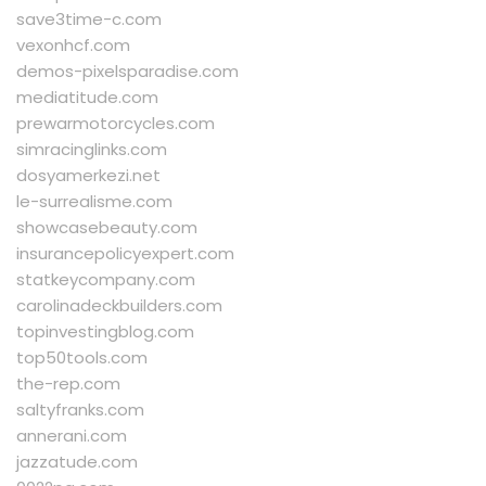
save3time-c.com
vexonhcf.com
demos-pixelsparadise.com
mediatitude.com
prewarmotorcycles.com
simracinglinks.com
dosyamerkezi.net
le-surrealisme.com
showcasebeauty.com
insurancepolicyexpert.com
statkeycompany.com
carolinadeckbuilders.com
topinvestingblog.com
top50tools.com
the-rep.com
saltyfranks.com
annerani.com
jazzatude.com