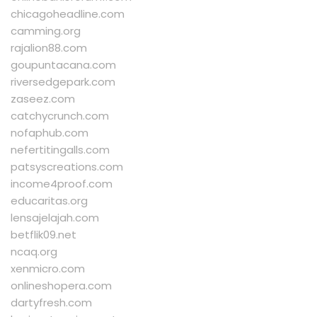
chicagoheadline.com
camming.org
rajalion88.com
goupuntacana.com
riversedgepark.com
zaseez.com
catchycrunch.com
nofaphub.com
nefertitingalls.com
patsyscreations.com
income4proof.com
educaritas.org
lensajelajah.com
betflik09.net
ncaq.org
xenmicro.com
onlineshopera.com
dartyfresh.com