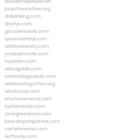
lewisenterprises.net
pcsoftwarefree.org
dailylinking.com
dnafyx.com
giocolenuvole.com
iyouessential.com
withloveamity.com
youlearncode.com
fxyatirim.com
abbuguide.com
technologyresult.com
webhostingoffers.org
whatszow.com
ehomeamerca.com
techintendo.com
techgreenpure.com
bestdropshipstore.com
cartelreviews.com
surfsway.com