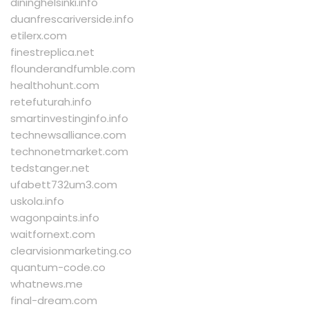
dininghelsinki.info
duanfrescariverside.info
etilerx.com
finestreplica.net
flounderandfumble.com
healthohunt.com
retefuturah.info
smartinvestinginfo.info
technewsalliance.com
technonetmarket.com
tedstanger.net
ufabett732um3.com
uskola.info
wagonpaints.info
waitfornext.com
clearvisionmarketing.co
quantum-code.co
whatnews.me
final-dream.com