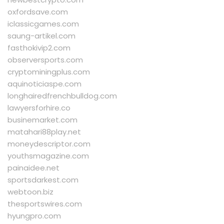
oxfordsave.com
iclassicgames.com
saung-artikel.com
fasthokivip2.com
observersports.com
cryptominingplus.com
aquinoticiaspe.com
longhairedfrenchbulldog.com
lawyersforhire.co
businemarket.com
matahari88play.net
moneydescriptor.com
youthsmagazine.com
painaidee.net
sportsdarkest.com
webtoon.biz
thesportswires.com
hyungpro.com