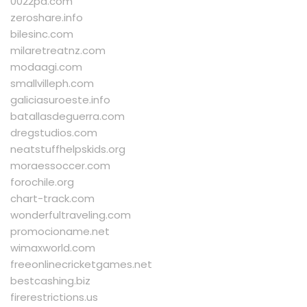
0022pa.com
zeroshare.info
bilesinc.com
milaretreatnz.com
modaagi.com
smallvilleph.com
galiciasuroeste.info
batallasdeguerra.com
dregstudios.com
neatstuffhelpskids.org
moraessoccer.com
forochile.org
chart-track.com
wonderfultraveling.com
promocioname.net
wimaxworld.com
freeonlinecricketgames.net
bestcashing.biz
firerestrictions.us