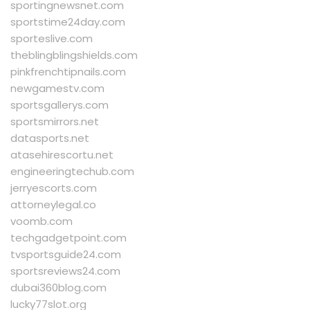
sportingnewsnet.com
sportstime24day.com
sporteslive.com
theblingblingshields.com
pinkfrenchtipnails.com
newgamestv.com
sportsgallerys.com
sportsmirrors.net
datasports.net
atasehirescortu.net
engineeringtechub.com
jerryescorts.com
attorneylegal.co
voomb.com
techgadgetpoint.com
tvsportsguide24.com
sportsreviews24.com
dubai360blog.com
lucky77slot.org