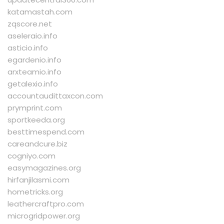
katamastah.com
zqscore.net
aseleraio.info
asticio.info
egardenio.info
arxteamio.info
getalexio.info
accountaudittaxcon.com
prymprint.com
sportkeeda.org
besttimespend.com
careandcure.biz
cogniyo.com
easymagazines.org
hirfanjilasmi.com
hometricks.org
leathercraftpro.com
microgridpower.org