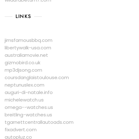
LINKS
jimsfamousbbq.com
libertywalk-usa.com
australiamovie.net
gizmobird.co.uk
mp3djsong.com
coursdanglaistoulouse.com
neptunuslex.com
auguri-di-natale.info
michelewatch.us
omega--watches.us
breitling-watches.us
tgarnettcentrallautoads.com
fixadvert.com
autopluz.co