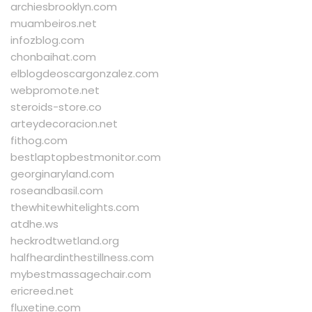
archiesbrooklyn.com
muambeiros.net
infozblog.com
chonbaihat.com
elblogdeoscargonzalez.com
webpromote.net
steroids-store.co
arteydecoracion.net
fithog.com
bestlaptopbestmonitor.com
georginaryland.com
roseandbasil.com
thewhitewhitelights.com
atdhe.ws
heckrodtwetland.org
halfheardinthestillness.com
mybestmassagechair.com
ericreed.net
fluxetine.com