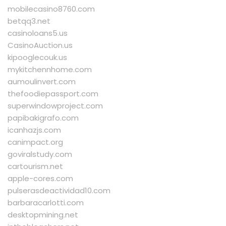
mobilecasino8760.com
betqq3.net
casinoloans5.us
CasinoAuction.us
kipooglecouk.us
mykitchennhome.com
aumoulinvert.com
thefoodiepassport.com
superwindowproject.com
papibakigrafo.com
icanhazjs.com
canimpact.org
goviralstudy.com
cartourism.net
apple-cores.com
pulserasdeactividad10.com
barbaracarlotti.com
desktopmining.net