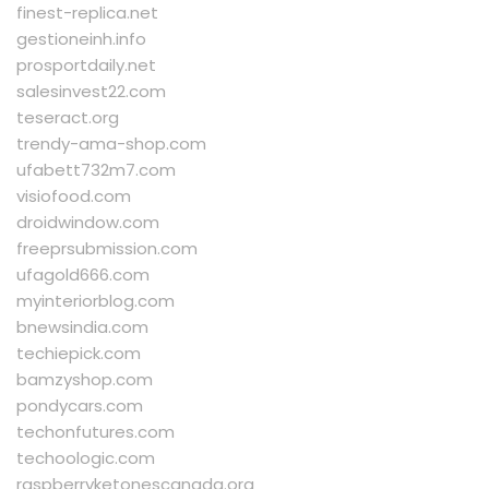
finest-replica.net
gestioneinh.info
prosportdaily.net
salesinvest22.com
teseract.org
trendy-ama-shop.com
ufabett732m7.com
visiofood.com
droidwindow.com
freeprsubmission.com
ufagold666.com
myinteriorblog.com
bnewsindia.com
techiepick.com
bamzyshop.com
pondycars.com
techonfutures.com
techoologic.com
raspberryketonescanada.org