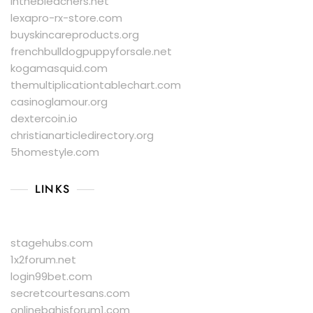
inthebleachers.net
lexapro-rx-store.com
buyskincareproducts.org
frenchbulldogpuppyforsale.net
kogamasquid.com
themultiplicationtablechart.com
casinoglamour.org
dextercoin.io
christianarticledirectory.org
5homestyle.com
LINKS
stagehubs.com
1x2forum.net
login99bet.com
secretcourtesans.com
onlinebahisforum1.com