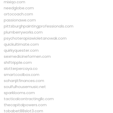
mixiqo.com
needglobe.com
ortocoach.com
passionawe.com
pittsburghpaintingprofessionals.com
plumberryworks.com
psychoterapiawioletanowak.com
quickultimate.com
quirkyquester.com
sexmedicineformen.com
shiftripple.com
slotterpercaya.co
smartcoolbox.com
sohanjitfinances.com
soulfulhousemusic.net
sparklooms.com
tacticalcontractingllc.com
thecapitalpowers.com
tobabet88slot3.com