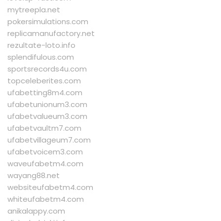
mytreepla.net
pokersimulations.com
replicamanufactory.net
rezultate-loto.info
splendifulous.com
sportsrecords4u.com
topceleberites.com
ufabetting8m4.com
ufabetunionum3.com
ufabetvalueum3.com
ufabetvaultm7.com
ufabetvillageum7.com
ufabetvoicem3.com
waveufabetm4.com
wayang88.net
websiteufabetm4.com
whiteufabetm4.com
anikalappy.com