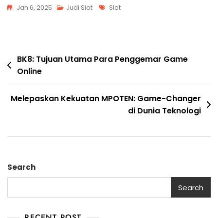
Tags
Jan 6, 2025
Judi Slot
Slot
Post
BK8: Tujuan Utama Para Penggemar Game
Online
navigation
Melepaskan Kekuatan MPOTEN: Game-Changer
di Dunia Teknologi
Search
Search
RECENT POST