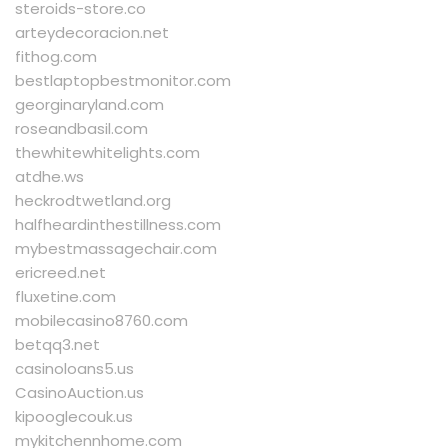
steroids-store.co
arteydecoracion.net
fithog.com
bestlaptopbestmonitor.com
georginaryland.com
roseandbasil.com
thewhitewhitelights.com
atdhe.ws
heckrodtwetland.org
halfheardinthestillness.com
mybestmassagechair.com
ericreed.net
fluxetine.com
mobilecasino8760.com
betqq3.net
casinoloans5.us
CasinoAuction.us
kipooglecouk.us
mykitchennhome.com