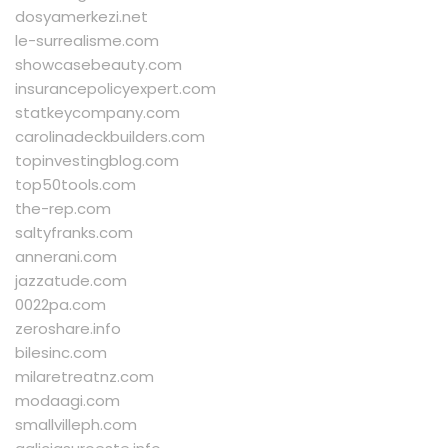
dosyamerkezi.net
le-surrealisme.com
showcasebeauty.com
insurancepolicyexpert.com
statkeycompany.com
carolinadeckbuilders.com
topinvestingblog.com
top50tools.com
the-rep.com
saltyfranks.com
annerani.com
jazzatude.com
0022pa.com
zeroshare.info
bilesinc.com
milaretreatnz.com
modaagi.com
smallvilleph.com