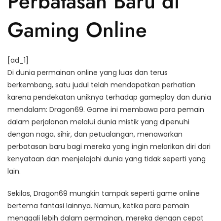
Perbatasan Baru di
Gaming Online
[ad_1]
Di dunia permainan online yang luas dan terus
berkembang, satu judul telah mendapatkan perhatian
karena pendekatan uniknya terhadap gameplay dan dunia
mendalam: Dragon69. Game ini membawa para pemain
dalam perjalanan melalui dunia mistik yang dipenuhi
dengan naga, sihir, dan petualangan, menawarkan
perbatasan baru bagi mereka yang ingin melarikan diri dari
kenyataan dan menjelajahi dunia yang tidak seperti yang
lain.
Sekilas, Dragon69 mungkin tampak seperti game online
bertema fantasi lainnya. Namun, ketika para pemain
menggali lebih dalam permainan, mereka dengan cepat