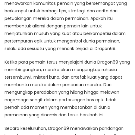
menawarkan komunitas pemain yang bersemangat yang
berkumpul untuk berbagi tips, strategi, dan cerita dari
petualangan mereka dalam permainan. Apakah itu
membentuk aliansi dengan pemain lain untuk
menjatuhkan musuh yang kuat atau berkompetisi dalam
pertempuran epik untuk mengontrol dunia permainan,
selalu ada sesuatu yang menarik terjadi di Dragon69.
Ketika para pemain terus menjelajahi dunia Dragon69 yang
membingungkan, mereka akan mengungkap rahasia
tersembunyi, misteri kuno, dan artefak kuat yang dapat
membantu mereka dalam pencarian mereka. Dari
mengungkap peradaban yang hilang hingga melawan
naga-naga sengit dalam pertarungan bos epik, tidak
pernah ada momen yang membosankan di dunia
permainan yang dinamis dan terus berubah ini.
Secara keseluruhan, Dragon69 menawarkan pandangan