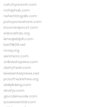
catchycrunch.com
nofaphub.com
nefertitingalls.com
patsyscreations.com
income4proof.com
educaritas.org
lensajelajah.com
betflik09.net
ncaq.org
xenmicro.com
onlineshopera.com
dartyfresh.com
lewisenterprises.net
pcsoftwarefree.org
dailylinking.com
dnafyx.com
giocolenuvole.com
iyouessential.com