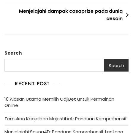
Menjelajahi dampak casaprize pada dunia
desain
Search
Search
RECENT POST
10 Alasan Utama Memilih GajiBet untuk Permainan
Online
Temukan Keajaiban Majestibet: Panduan Komprehensif
Menjelajahi Saung4D: Panduan Komprehensif tentang