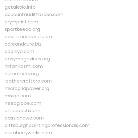
getalexio.info
accountaudittaxcon.com
prymprint.com
sportkeeda.org
besttimespend.com
careandcure.biz
cogniyo.com
easymagazines.org
hirfanjilasmi.com
hometricks.org
leathercraftpro.com
microgridpower.org
mixiqo.com
needglobe.com
ortocoach.com
passionawe.com
pittsburghpaintingprofessionals.com
plumberryworks.com