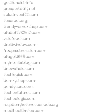
gestioneinh.info
prosportdaily.net
salesinvest22.com
teseract.org
trendy-ama-shop.com
ufabett732m7.com
visiofood.com
droidwindow.com
freeprsubmission.com
ufagold666.com
myinteriorblog.com
bnewsindia.com
techiepick.com
bamzyshop.com
pondycars.com
techonfutures.com
techoologic.com
raspberryketonescanada.org
medihealthrules.com