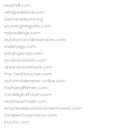
usathrill.com
vshapedental.com
canfandalucia.org
yourengineguide.com
nybreakings.com
outstationcabsservices.com
thekrtagy.com
xchangeindia.com
coolmicrotech.com
dreamhousehack.com
the-techteacher.com
automobilenews-online.com
fashionalltimes.com
totaldigitalforum.com
technoarmaan.com
empresasposicionamientoweb.com
tonybestcosmetics.com
buzznc.com