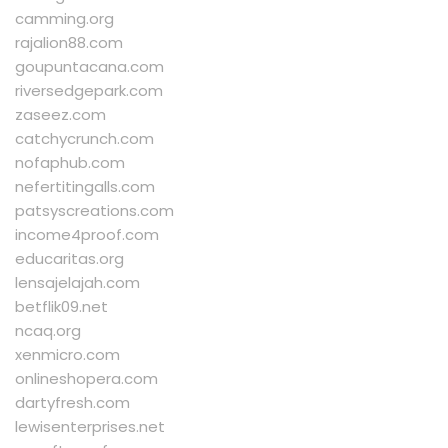
camming.org
rajalion88.com
goupuntacana.com
riversedgepark.com
zaseez.com
catchycrunch.com
nofaphub.com
nefertitingalls.com
patsyscreations.com
income4proof.com
educaritas.org
lensajelajah.com
betflik09.net
ncaq.org
xenmicro.com
onlineshopera.com
dartyfresh.com
lewisenterprises.net