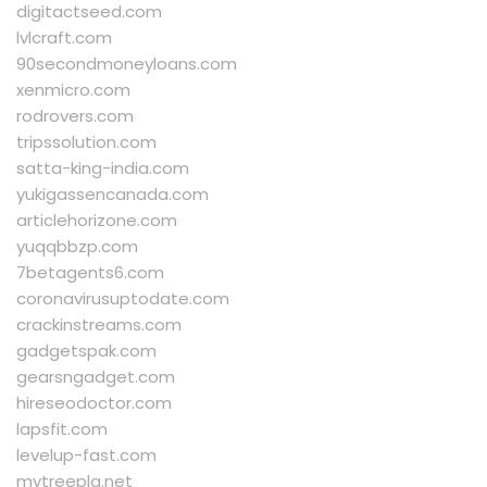
digitactseed.com
lvlcraft.com
90secondmoneyloans.com
xenmicro.com
rodrovers.com
tripssolution.com
satta-king-india.com
yukigassencanada.com
articlehorizone.com
yuqqbbzp.com
7betagents6.com
coronavirusuptodate.com
crackinstreams.com
gadgetspak.com
gearsngadget.com
hireseodoctor.com
lapsfit.com
levelup-fast.com
mytreepla.net