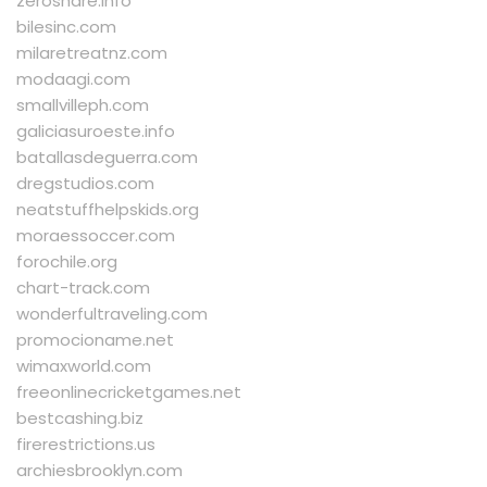
zeroshare.info
bilesinc.com
milaretreatnz.com
modaagi.com
smallvilleph.com
galiciasuroeste.info
batallasdeguerra.com
dregstudios.com
neatstuffhelpskids.org
moraessoccer.com
forochile.org
chart-track.com
wonderfultraveling.com
promocioname.net
wimaxworld.com
freeonlinecricketgames.net
bestcashing.biz
firerestrictions.us
archiesbrooklyn.com