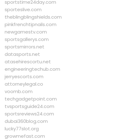
sportstime24day.com
sporteslive.com
theblingblingshields.com
pinkfrenchtipnails.com
newgamestv.com
sportsgallerys.com
sportsmirrors.net
datasports.net
atasehirescortu.net
engineeringtechub.com
jerryescorts.com
attorneylegal.co
voomb.com
techgadgetpoint.com
tvsportsguide24.com
sportsreviews24.com
dubai360blog.com
lucky77slot.org
growmefast.com