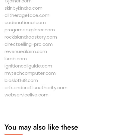
fxjoiner.com
skinbykindra.com
alltherageface.com
codenational.com
progameexplorer.com
rockislandroastery.com
directselling-pro.com
revenuealarm.com
lurab.com
ignitioncoilguide.com
mytechcomputer.com
bioslot168.com
artsandcraftsauthority.com
webservicelive.com
You may also like these