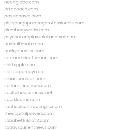
needglobe.com
ortocoach.com
passionawe.com
pittsburghpaintingprofessionals.com
plumberryworks.com
psychoterapiawioletanowak.com
quickultimate.com
quirkyquester.com
sexmedicineformen.com
shiftripple.com
slotterpercaya.co
smartcoolbox.com
sohanjitfinances.com
soulfulhousemusic.net
sparklooms.com
tacticalcontractingllc.com
thecapitalpowers.com
tobabet88slot3.com
todayscurrentnews.com