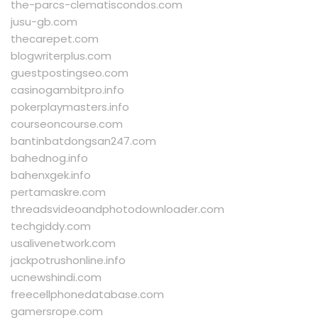
the-parcs-clematiscondos.com
jusu-gb.com
thecarepet.com
blogwriterplus.com
guestpostingseo.com
casinogambitpro.info
pokerplaymasters.info
courseoncourse.com
bantinbatdongsan247.com
bahednog.info
bahenxgek.info
pertamaskre.com
threadsvideoandphotodownloader.com
techgiddy.com
usalivenetwork.com
jackpotrushonline.info
ucnewshindi.com
freecellphonedatabase.com
gamersrope.com