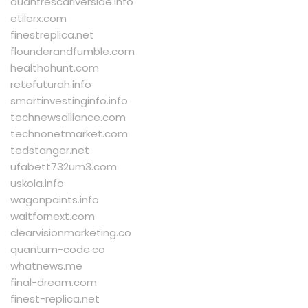
duanfrescariverside.info
etilerx.com
finestreplica.net
flounderandfumble.com
healthohunt.com
retefuturah.info
smartinvestinginfo.info
technewsalliance.com
technonetmarket.com
tedstanger.net
ufabett732um3.com
uskola.info
wagonpaints.info
waitfornext.com
clearvisionmarketing.co
quantum-code.co
whatnews.me
final-dream.com
finest-replica.net