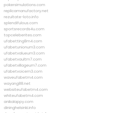
pokersimulations.com
replicamanufactory.net
rezultate-loto.info
splendifulous.com
sportsrecords4u.com
topceleberites.com
ufabetting8m4.com
ufabetunionum3.com
ufabetvalueum3.com
ufabetvaultm7.com
ufabetvillageum7.com
ufabetvoicem3.com
waveufabetm4.com
wayang88.net
websiteufabetm4.com
whiteufabetm4.com
anikalappy.com
dininghelsinki.info