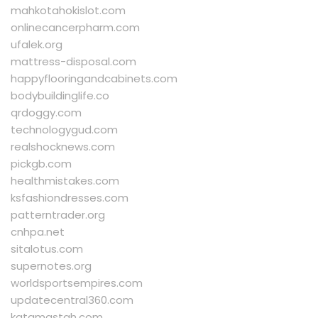
mahkotahokislot.com
onlinecancerpharm.com
ufalek.org
mattress-disposal.com
happyflooringandcabinets.com
bodybuildinglife.co
qrdoggy.com
technologygud.com
realshocknews.com
pickgb.com
healthmistakes.com
ksfashiondresses.com
patterntrader.org
cnhpa.net
sitalotus.com
supernotes.org
worldsportsempires.com
updatecentral360.com
katamastah.com