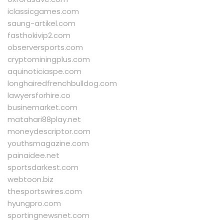
iclassicgames.com
saung-artikel.com
fasthokivip2.com
observersports.com
cryptominingplus.com
aquinoticiaspe.com
longhairedfrenchbulldog.com
lawyersforhire.co
businemarket.com
matahari88play.net
moneydescriptor.com
youthsmagazine.com
painaidee.net
sportsdarkest.com
webtoon.biz
thesportswires.com
hyungpro.com
sportingnewsnet.com