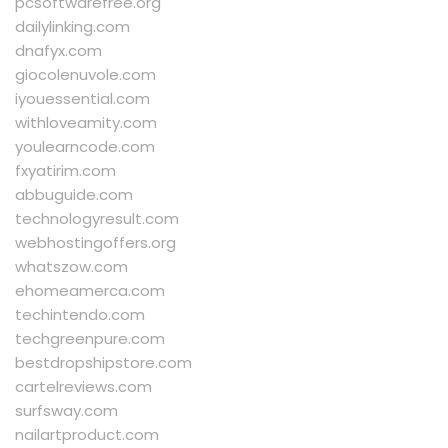
pcsoftwarefree.org
dailylinking.com
dnafyx.com
giocolenuvole.com
iyouessential.com
withloveamity.com
youlearncode.com
fxyatirim.com
abbuguide.com
technologyresult.com
webhostingoffers.org
whatszow.com
ehomeamerca.com
techintendo.com
techgreenpure.com
bestdropshipstore.com
cartelreviews.com
surfsway.com
nailartproduct.com