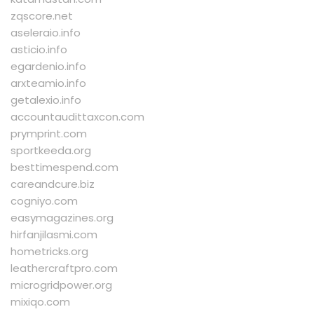
zqscore.net
aseleraio.info
asticio.info
egardenio.info
arxteamio.info
getalexio.info
accountaudittaxcon.com
prymprint.com
sportkeeda.org
besttimespend.com
careandcure.biz
cogniyo.com
easymagazines.org
hirfanjilasmi.com
hometricks.org
leathercraftpro.com
microgridpower.org
mixiqo.com