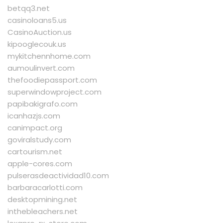
betqq3.net
casinoloans5.us
CasinoAuction.us
kipooglecouk.us
mykitchennhome.com
aumoulinvert.com
thefoodiepassport.com
superwindowproject.com
papibakigrafo.com
icanhazjs.com
canimpact.org
goviralstudy.com
cartourism.net
apple-cores.com
pulserasdeactividad10.com
barbaracarlotti.com
desktopmining.net
inthebleachers.net