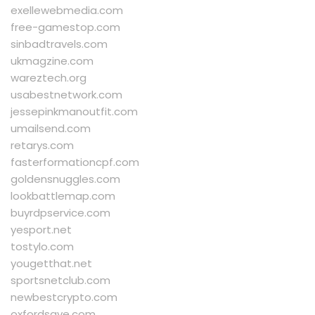
exellewebmedia.com
free-gamestop.com
sinbadtravels.com
ukmagzine.com
wareztech.org
usabestnetwork.com
jessepinkmanoutfit.com
umailsend.com
retarys.com
fasterformationcpf.com
goldensnuggles.com
lookbattlemap.com
buyrdpservice.com
yesport.net
tostylo.com
yougetthat.net
sportsnetclub.com
newbestcrypto.com
oxfordsave.com