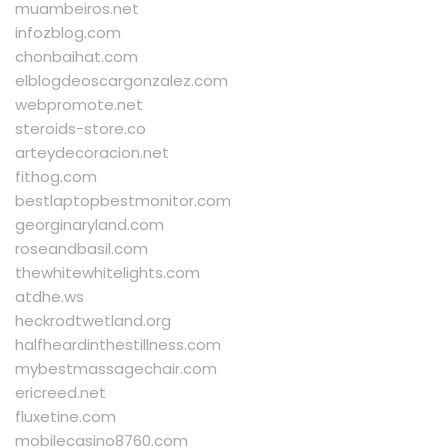
muambeiros.net
infozblog.com
chonbaihat.com
elblogdeoscargonzalez.com
webpromote.net
steroids-store.co
arteydecoracion.net
fithog.com
bestlaptopbestmonitor.com
georginaryland.com
roseandbasil.com
thewhitewhitelights.com
atdhe.ws
heckrodtwetland.org
halfheardinthestillness.com
mybestmassagechair.com
ericreed.net
fluxetine.com
mobilecasino8760.com