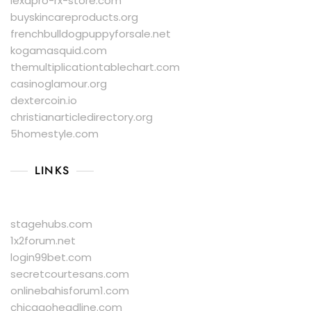
lexapro-rx-store.com
buyskincareproducts.org
frenchbulldogpuppyforsale.net
kogamasquid.com
themultiplicationtablechart.com
casinoglamour.org
dextercoin.io
christianarticledirectory.org
5homestyle.com
LINKS
stagehubs.com
1x2forum.net
login99bet.com
secretcourtesans.com
onlinebahisforum1.com
chicagoheadline.com