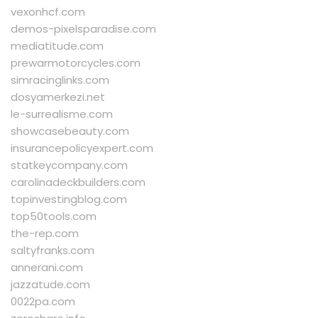
vexonhcf.com
demos-pixelsparadise.com
mediatitude.com
prewarmotorcycles.com
simracinglinks.com
dosyamerkezi.net
le-surrealisme.com
showcasebeauty.com
insurancepolicyexpert.com
statkeycompany.com
carolinadeckbuilders.com
topinvestingblog.com
top50tools.com
the-rep.com
saltyfranks.com
annerani.com
jazzatude.com
0022pa.com