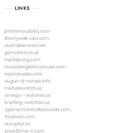
LINKS
jimsfamousbbq.com
libertywalk-usa.com
australiamovie.net
gizmobird.co.uk
mp3djsong.com
coursdanglaistoulouse.com
neptunuslex.com
auguri-di-natale.info
michelewatch.us
omega--watches.us
breitling-watches.us
tgarnettcentrallautoads.com
fixadvert.com
autopluz.co
save3time-c.com