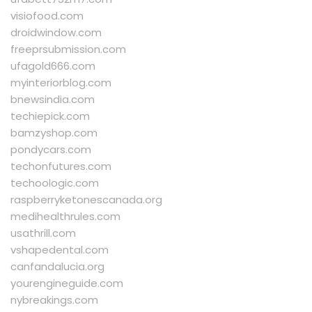
visiofood.com
droidwindow.com
freeprsubmission.com
ufagold666.com
myinteriorblog.com
bnewsindia.com
techiepick.com
bamzyshop.com
pondycars.com
techonfutures.com
techoologic.com
raspberryketonescanada.org
medihealthrules.com
usathrill.com
vshapedental.com
canfandalucia.org
yourengineguide.com
nybreakings.com