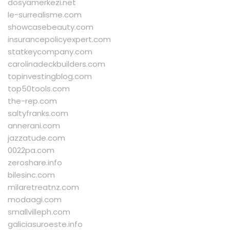
dosyamerkezi.net
le-surrealisme.com
showcasebeauty.com
insurancepolicyexpert.com
statkeycompany.com
carolinadeckbuilders.com
topinvestingblog.com
top50tools.com
the-rep.com
saltyfranks.com
annerani.com
jazzatude.com
0022pa.com
zeroshare.info
bilesinc.com
milaretreatnz.com
modaagi.com
smallvilleph.com
galiciasuroeste.info