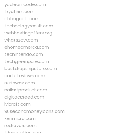
youlearncode.com
fxyatirim.com
abbuguide.com
technologyresult.com
webhostingoffers.org
whatszow.com
ehomeamerca.com
techintendo.com
techgreenpure.com
bestdropshipstore.com
cartelreviews.com
surfsway.com
nailartproduct.com
digitactseed.com
lvlcraft.com
90secondmoneyloans.com
xenmicro.com
rodrovers.com
tripssolution.com