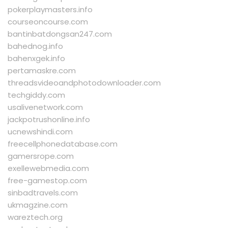
pokerplaymasters.info
courseoncourse.com
bantinbatdongsan247.com
bahednog.info
bahenxgek.info
pertamaskre.com
threadsvideoandphotodownloader.com
techgiddy.com
usalivenetwork.com
jackpotrushonline.info
ucnewshindi.com
freecellphonedatabase.com
gamersrope.com
exellewebmedia.com
free-gamestop.com
sinbadtravels.com
ukmagzine.com
wareztech.org