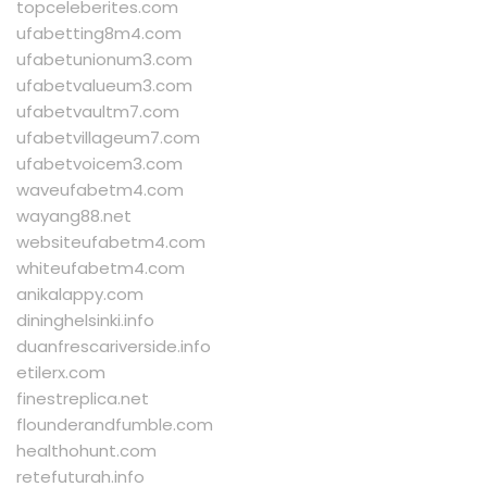
topceleberites.com
ufabetting8m4.com
ufabetunionum3.com
ufabetvalueum3.com
ufabetvaultm7.com
ufabetvillageum7.com
ufabetvoicem3.com
waveufabetm4.com
wayang88.net
websiteufabetm4.com
whiteufabetm4.com
anikalappy.com
dininghelsinki.info
duanfrescariverside.info
etilerx.com
finestreplica.net
flounderandfumble.com
healthohunt.com
retefuturah.info