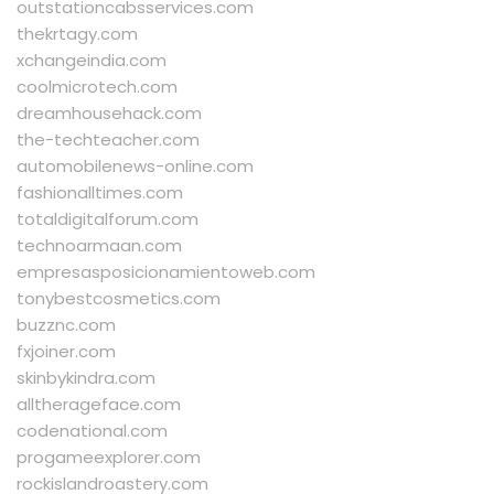
outstationcabsservices.com
thekrtagy.com
xchangeindia.com
coolmicrotech.com
dreamhousehack.com
the-techteacher.com
automobilenews-online.com
fashionalltimes.com
totaldigitalforum.com
technoarmaan.com
empresasposicionamientoweb.com
tonybestcosmetics.com
buzznc.com
fxjoiner.com
skinbykindra.com
alltherageface.com
codenational.com
progameexplorer.com
rockislandroastery.com