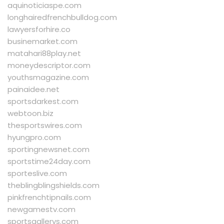
aquinoticiaspe.com
longhairedfrenchbulldog.com
lawyersforhire.co
businemarket.com
matahari88play.net
moneydescriptor.com
youthsmagazine.com
painaidee.net
sportsdarkest.com
webtoon.biz
thesportswires.com
hyungpro.com
sportingnewsnet.com
sportstime24day.com
sporteslive.com
theblingblingshields.com
pinkfrenchtipnails.com
newgamestv.com
sportsgallerys.com