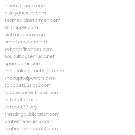
quickultimate.com
quirkyquester.com
sexmedicineformen.com
shiftripple.com
slotterpercaya.co
smartcoolbox.com
sohanjitfinances.com
soulfulhousemusic.net
sparklooms.com
tacticalcontractingllc.com
thecapitalpowers.com
tobabet88slot3.com
todayscurrentnews.com
totobet77.asia
totobet77.org
trendingpublication.com
ufabettererum3.com
ufabettermentm4.com