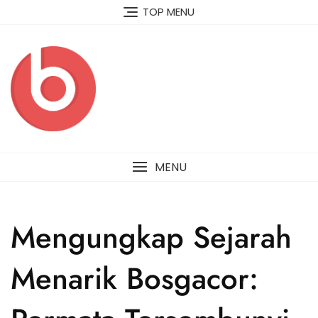
Skip
TOP MENU
to
content
MENU
Mengungkap Sejarah
Menarik Bosgacor: