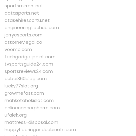
sportsmirrors.net
datasports.net
atasehirescortu.net
engineeringtechub.com
jerryescorts.com
attorneylegal.co
voomb.com
techgadgetpoint.com
tvsportsguide24.com
sportsreviews24.com
dubai360blog.com
lucky77slot.org
growmefast.com
mahkotahokislot.com
onlinecancerpharm.com
ufalek.org
mattress-disposal.com
happyflooringandcabinets.com