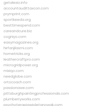
getalexio.info
accountaudittaxcon.com
prymprint.com
sportkeeda.org
besttimespend.com
careandcure.biz
cogniyo.com
easymagazines.org
hirfanjilasmi.com
hometricks.org
leathercraftpro.com
microgridpower.org
mixiqo.com
needglobe.com
ortocoach.com
passionawe.com
pittsburghpaintingprofessionals.com
plumberryworks.com
psychoterapiawioletanowak.com