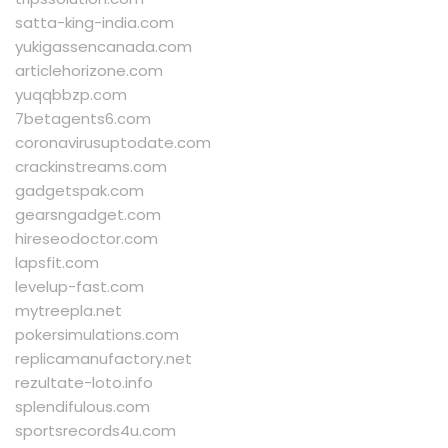
satta-king-india.com
yukigassencanada.com
articlehorizone.com
yuqqbbzp.com
7betagents6.com
coronavirusuptodate.com
crackinstreams.com
gadgetspak.com
gearsngadget.com
hireseodoctor.com
lapsfit.com
levelup-fast.com
mytreepla.net
pokersimulations.com
replicamanufactory.net
rezultate-loto.info
splendifulous.com
sportsrecords4u.com