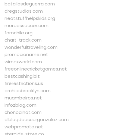
batallasdeguerra.com
dregstudios.com
neatstuffhelpskids.org
moraessoccer.com
forochile.org
chart-track.com
wonderfultraveling.com
promocioname.net
wimaxworld.com
freeonlinecricketgames.net
bestcashing.biz
firerestrictions.us
archiesbrooklyn.com
muambeiros.net
infozblog.com
chonbaihat.com
elblogdeoscargonzalez.com
webpromote.net
steroids-store.co