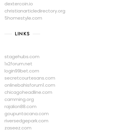
dextercoin.io
christianarticledirectory.org
5homestyle.com
LINKS
stagehubs.com
1x2forum.net
login99bet.com
secretcourtesans.com
onlinebahisforum1.com
chicagoheadline.com
camming.org
rajalion88.com
goupuntacana.com
riversedgepark.com
zaseez.com