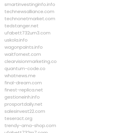
smartinvestinginfo.info
technewsalliance.com
technonetmarket.com
tedstanger.net
ufabett732um3.com
uskola.info
wagonpaints.info
waitfornext.com
clearvisionmarketing.co
quantum-code.co
whatnews.me
final-dream.com
finest-replica.net
gestioneinh.info
prosportdaily.net
salesinvest22.com
teseract.org
trendy-ama-shop.com
ufabett732m7.com