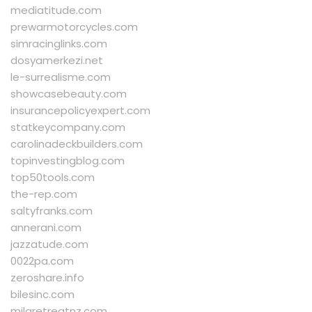
mediatitude.com
prewarmotorcycles.com
simracinglinks.com
dosyamerkezi.net
le-surrealisme.com
showcasebeauty.com
insurancepolicyexpert.com
statkeycompany.com
carolinadeckbuilders.com
topinvestingblog.com
top50tools.com
the-rep.com
saltyfranks.com
annerani.com
jazzatude.com
0022pa.com
zeroshare.info
bilesinc.com
milaretreatnz.com