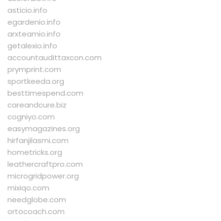
asticio.info
egardenio.info
arxteamio.info
getalexio.info
accountaudittaxcon.com
prymprint.com
sportkeeda.org
besttimespend.com
careandcure.biz
cogniyo.com
easymagazines.org
hirfanjilasmi.com
hometricks.org
leathercraftpro.com
microgridpower.org
mixiqo.com
needglobe.com
ortocoach.com