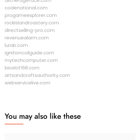
alltherageface.com
codenational.com
progameexplorer.com
rockislandroastery.com
directselling-pro.com
revenuealarm.com
lurab.com
ignitioncoilguide.com
mytechcomputer.com
bioslot168.com
artsandcraftsauthority.com
webservicelive.com
You may also like these