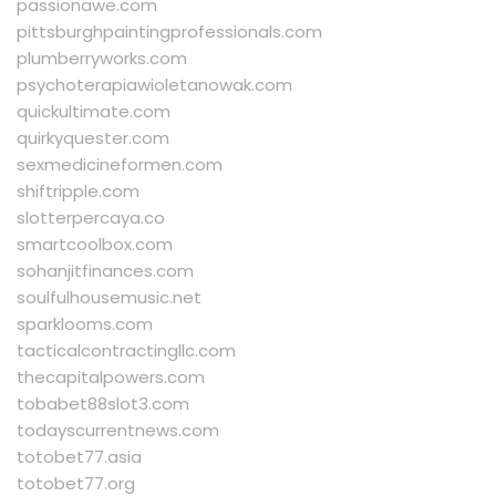
passionawe.com
pittsburghpaintingprofessionals.com
plumberryworks.com
psychoterapiawioletanowak.com
quickultimate.com
quirkyquester.com
sexmedicineformen.com
shiftripple.com
slotterpercaya.co
smartcoolbox.com
sohanjitfinances.com
soulfulhousemusic.net
sparklooms.com
tacticalcontractingllc.com
thecapitalpowers.com
tobabet88slot3.com
todayscurrentnews.com
totobet77.asia
totobet77.org