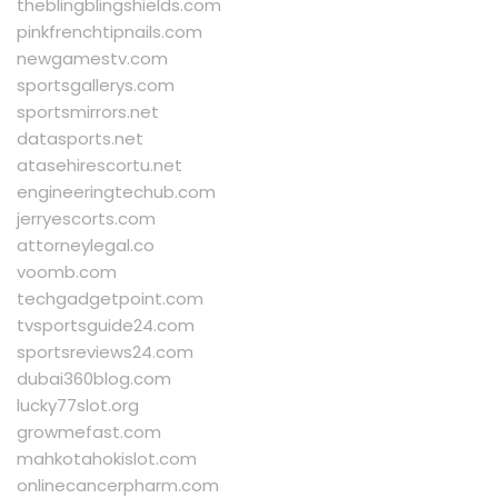
theblingblingshields.com
pinkfrenchtipnails.com
newgamestv.com
sportsgallerys.com
sportsmirrors.net
datasports.net
atasehirescortu.net
engineeringtechub.com
jerryescorts.com
attorneylegal.co
voomb.com
techgadgetpoint.com
tvsportsguide24.com
sportsreviews24.com
dubai360blog.com
lucky77slot.org
growmefast.com
mahkotahokislot.com
onlinecancerpharm.com