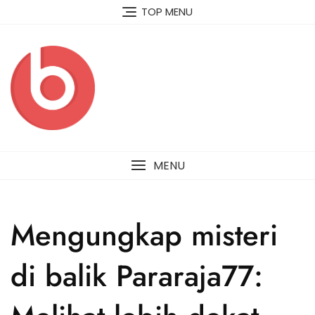
Skip
TOP MENU
to
content
MENU
Mengungkap misteri
di balik Pararaja77: