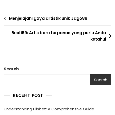
Post
Menjelajahi gaya artistik unik Jago89
navigation
Besti69: Artis baru terpanas yang perlu Anda
ketahui
Search
Search
RECENT POST
Understanding Plisbet: A Comprehensive Guide