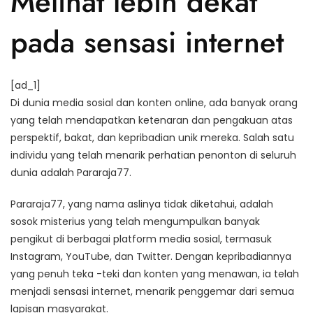
Melihat lebih dekat
pada sensasi internet
[ad_1]
Di dunia media sosial dan konten online, ada banyak orang
yang telah mendapatkan ketenaran dan pengakuan atas
perspektif, bakat, dan kepribadian unik mereka. Salah satu
individu yang telah menarik perhatian penonton di seluruh
dunia adalah Pararaja77.
Pararaja77, yang nama aslinya tidak diketahui, adalah
sosok misterius yang telah mengumpulkan banyak
pengikut di berbagai platform media sosial, termasuk
Instagram, YouTube, dan Twitter. Dengan kepribadiannya
yang penuh teka -teki dan konten yang menawan, ia telah
menjadi sensasi internet, menarik penggemar dari semua
lapisan masyarakat.