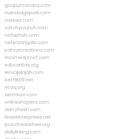
goupuntacana.com
riversedgepark.com
zaseez.com
catchycrunch.com
nofaphub.com
nefertitingalls.com
patsyscreations.com
income4proof.com
educaritas.org
lensajelajah.com
betflik09.net
ncaq.org
xenmicro.com
onlineshopera.com
dartyfresh.com
lewisenterprises.net
pcsoftwarefree.org
dailylinking.com