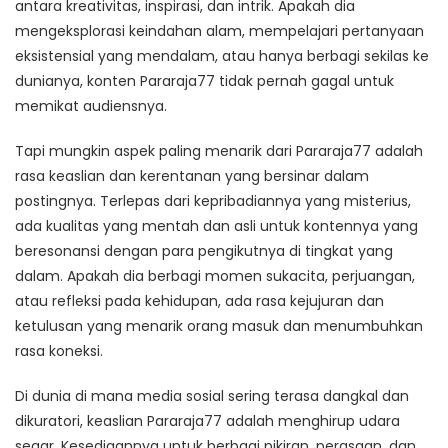
antara kreativitas, inspirasi, dan intrik. Apakah dia
mengeksplorasi keindahan alam, mempelajari pertanyaan
eksistensial yang mendalam, atau hanya berbagi sekilas ke
dunianya, konten Pararaja77 tidak pernah gagal untuk
memikat audiensnya.
Tapi mungkin aspek paling menarik dari Pararaja77 adalah
rasa keaslian dan kerentanan yang bersinar dalam
postingnya. Terlepas dari kepribadiannya yang misterius,
ada kualitas yang mentah dan asli untuk kontennya yang
beresonansi dengan para pengikutnya di tingkat yang
dalam. Apakah dia berbagi momen sukacita, perjuangan,
atau refleksi pada kehidupan, ada rasa kejujuran dan
ketulusan yang menarik orang masuk dan menumbuhkan
rasa koneksi.
Di dunia di mana media sosial sering terasa dangkal dan
dikuratori, keaslian Pararaja77 adalah menghirup udara
segar. Kesediaannya untuk berbagi pikiran, perasaan, dan