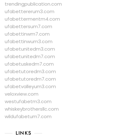
trendingpublication.com
ufabettererum3.com
ufabettermentm4.com
ufabettersum7.com
ufabettinwm7.com
ufabettinwum3.com
ufabetunitedm3.com
ufabetunitedm7.com
ufabetuskedm7.com
ufabetutoredm3.com
ufabetutoredm7.com
ufabetvalleyum3.com
veloxview.com
westufabetm3.com
whiskeybrothersllc.com
wildufabetum7.com
LINKS