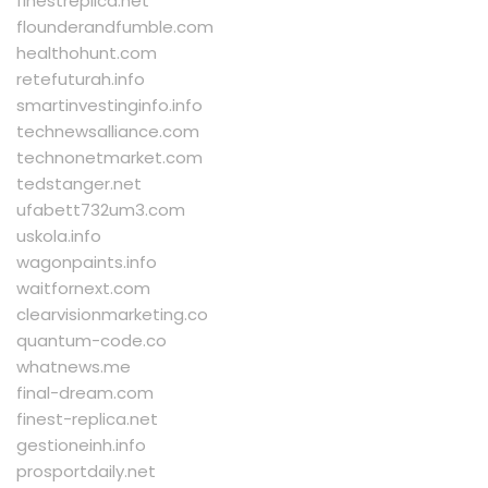
finestreplica.net
flounderandfumble.com
healthohunt.com
retefuturah.info
smartinvestinginfo.info
technewsalliance.com
technonetmarket.com
tedstanger.net
ufabett732um3.com
uskola.info
wagonpaints.info
waitfornext.com
clearvisionmarketing.co
quantum-code.co
whatnews.me
final-dream.com
finest-replica.net
gestioneinh.info
prosportdaily.net