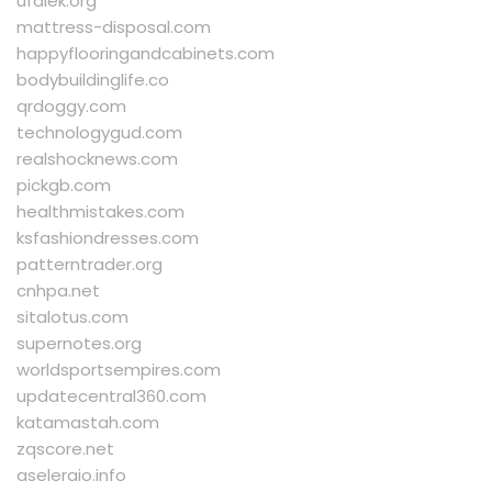
ufalek.org
mattress-disposal.com
happyflooringandcabinets.com
bodybuildinglife.co
qrdoggy.com
technologygud.com
realshocknews.com
pickgb.com
healthmistakes.com
ksfashiondresses.com
patterntrader.org
cnhpa.net
sitalotus.com
supernotes.org
worldsportsempires.com
updatecentral360.com
katamastah.com
zqscore.net
aseleraio.info