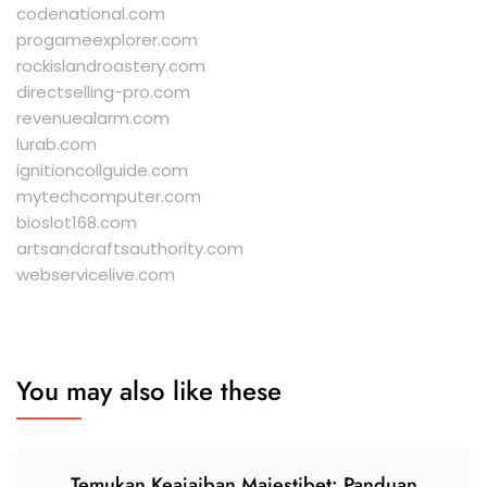
codenational.com
progameexplorer.com
rockislandroastery.com
directselling-pro.com
revenuealarm.com
lurab.com
ignitioncoilguide.com
mytechcomputer.com
bioslot168.com
artsandcraftsauthority.com
webservicelive.com
You may also like these
Temukan Keajaiban Majestibet: Panduan