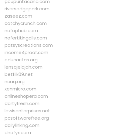
goupuntacana.com
riversedgepark.com
zaseez.com
catchycrunch.com
nofaphub.com
nefertitingalls.com
patsyscreations.com
income4proof.com
educaritas.org
lensajelajah.com
betflik09.net
ncaq.org
xenmicro.com
onlineshopera.com
dartyfresh.com
lewisenterprises.net
pcsoftwarefree.org
dailylinking.com
dnafyx.com