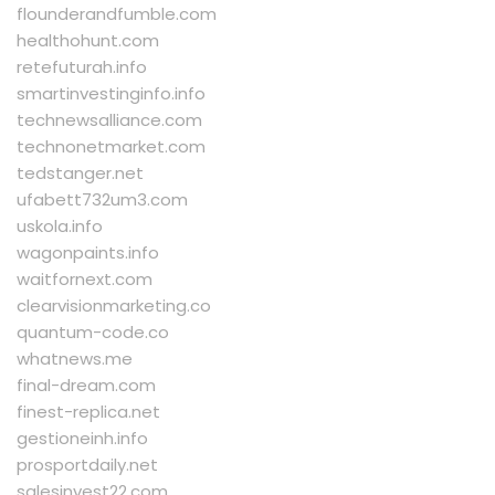
flounderandfumble.com
healthohunt.com
retefuturah.info
smartinvestinginfo.info
technewsalliance.com
technonetmarket.com
tedstanger.net
ufabett732um3.com
uskola.info
wagonpaints.info
waitfornext.com
clearvisionmarketing.co
quantum-code.co
whatnews.me
final-dream.com
finest-replica.net
gestioneinh.info
prosportdaily.net
salesinvest22.com