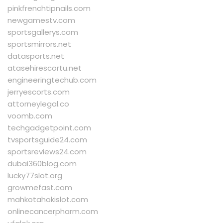
pinkfrenchtipnails.com
newgamestv.com
sportsgallerys.com
sportsmirrors.net
datasports.net
atasehirescortu.net
engineeringtechub.com
jerryescorts.com
attorneylegal.co
voomb.com
techgadgetpoint.com
tvsportsguide24.com
sportsreviews24.com
dubai360blog.com
lucky77slot.org
growmefast.com
mahkotahokislot.com
onlinecancerpharm.com