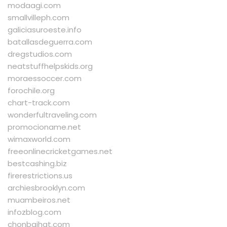
modaagi.com
smallvilleph.com
galiciasuroeste.info
batallasdeguerra.com
dregstudios.com
neatstuffhelpskids.org
moraessoccer.com
forochile.org
chart-track.com
wonderfultraveling.com
promocioname.net
wimaxworld.com
freeonlinecricketgames.net
bestcashing.biz
firerestrictions.us
archiesbrooklyn.com
muambeiros.net
infozblog.com
chonbaihat.com