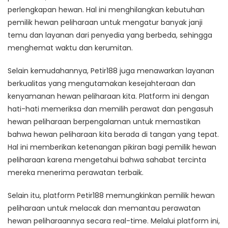
perlengkapan hewan. Hal ini menghilangkan kebutuhan
pemilik hewan peliharaan untuk mengatur banyak janji
temu dan layanan dari penyedia yang berbeda, sehingga
menghemat waktu dan kerumitan.
Selain kemudahannya, Petir188 juga menawarkan layanan
berkualitas yang mengutamakan kesejahteraan dan
kenyamanan hewan peliharaan kita. Platform ini dengan
hati-hati memeriksa dan memilih perawat dan pengasuh
hewan peliharaan berpengalaman untuk memastikan
bahwa hewan peliharaan kita berada di tangan yang tepat.
Hal ini memberikan ketenangan pikiran bagi pemilik hewan
peliharaan karena mengetahui bahwa sahabat tercinta
mereka menerima perawatan terbaik.
Selain itu, platform Petir188 memungkinkan pemilik hewan
peliharaan untuk melacak dan memantau perawatan
hewan peliharaannya secara real-time. Melalui platform ini,