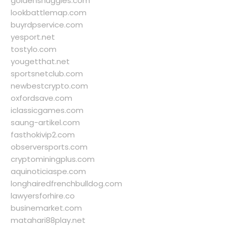
goldensnuggles.com
lookbattlemap.com
buyrdpservice.com
yesport.net
tostylo.com
yougetthat.net
sportsnetclub.com
newbestcrypto.com
oxfordsave.com
iclassicgames.com
saung-artikel.com
fasthokivip2.com
observersports.com
cryptominingplus.com
aquinoticiaspe.com
longhairedfrenchbulldog.com
lawyersforhire.co
businemarket.com
matahari88play.net