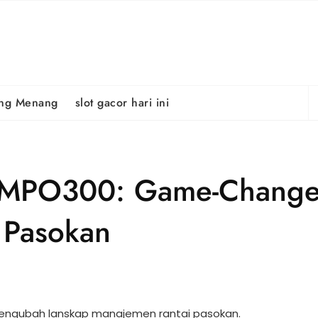
S
ang Menang
slot gacor hari ini
fo
 MPO300: Game-Change
 Pasokan
mengubah lanskap manajemen rantai pasokan.