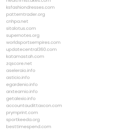
healthmistakes.com
ksfashiondresses.com
patterntrader.org
cnhpa.net
sitalotus.com
supernotes.org
worldsportsempires.com
updatecentral360.com
katamastah.com
zqscore.net
aseleraio.info
asticio.info
egardenio.info
arxteamio.info
getalexio.info
accountaudittaxcon.com
prymprint.com
sportkeeda.org
besttimespend.com