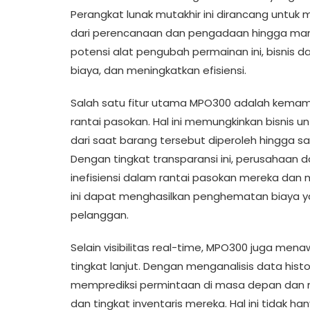
Perangkat lunak mutakhir ini dirancang untuk 
dari perencanaan dan pengadaan hingga man
potensi alat pengubah permainan ini, bisnis
biaya, dan meningkatkan efisiensi.
Salah satu fitur utama MPO300 adalah kemamp
rantai pasokan. Hal ini memungkinkan bisnis 
dari saat barang tersebut diperoleh hingga 
Dengan tingkat transparansi ini, perusahaan
inefisiensi dalam rantai pasokan mereka dan 
ini dapat menghasilkan penghematan biaya y
pelanggan.
Selain visibilitas real-time, MPO300 juga 
tingkat lanjut. Dengan menganalisis data histo
memprediksi permintaan di masa depan dan 
dan tingkat inventaris mereka. Hal ini tidak h