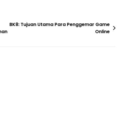
BK8: Tujuan Utama Para Penggemar Game
nan
Online