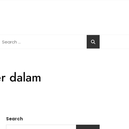
earch
r:
r dalam
Search