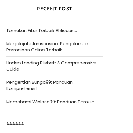
RECENT POST
Temukan Fitur Terbaik Ahlicasino
Menjelajahi Juruscasino: Pengalaman
Permainan Online Terbaik
Understanding Plisbet: A Comprehensive
Guide
Pengertian Bunga99: Panduan
Komprehensif
Memahami Winlose99: Panduan Pemula
AAAAAA