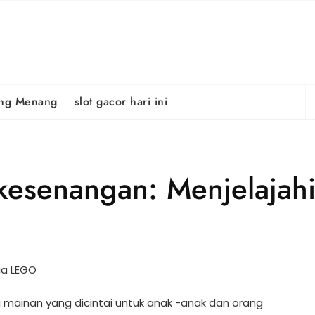
S
ang Menang
slot gacor hari ini
fo
esenangan: Menjelajah
ia LEGO
mainan yang dicintai untuk anak -anak dan orang