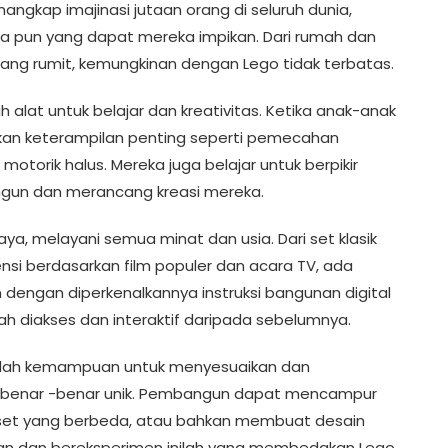
angkap imajinasi jutaan orang di seluruh dunia,
 pun yang dapat mereka impikan. Dari rumah dan
yang rumit, kemungkinan dengan Lego tidak terbatas.
h alat untuk belajar dan kreativitas. Ketika anak-anak
n keterampilan penting seperti pemecahan
otorik halus. Mereka juga belajar untuk berpikir
ngun dan merancang kreasi mereka.
, melayani semua minat dan usia. Dari set klasik
nsi berdasarkan film populer dan acara TV, ada
 dengan diperkenalkannya instruksi bangunan digital
ah diakses dan interaktif daripada sebelumnya.
adalah kemampuan untuk menyesuaikan dan
g benar -benar unik. Pembangun dapat mencampur
set yang berbeda, atau bahkan membuat desain
akan dan bereksperimen inilah yang membedakan Lego