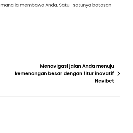
t ke mana ia membawa Anda. Satu -satunya batasan
Menavigasi jalan Anda menuju
kemenangan besar dengan fitur inovatif
Navibet