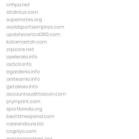
cnhpa.net
sitalotus.com
supernotes.org
worldsportsempires.com
updatecentral360.com
katamastah.com
zqscore.net
aseleraio.info
asticio.info
egardenio.info
arxteamio.info
getalexio.info
accountaudittaxcon.com
prymprint.com
sportkeeda.org
besttimespend.com
careandcure.biz
cogniyo.com
easymagazines.org