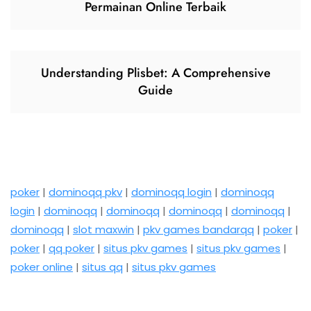
Permainan Online Terbaik
Understanding Plisbet: A Comprehensive
Guide
poker
|
dominoqq pkv
|
dominoqq login
|
dominoqq
login
|
dominoqq
|
dominoqq
|
dominoqq
|
dominoqq
|
dominoqq
|
slot maxwin
|
pkv games bandarqq
|
poker
|
poker
|
qq poker
|
situs pkv games
|
situs pkv games
|
poker online
|
situs qq
|
situs pkv games