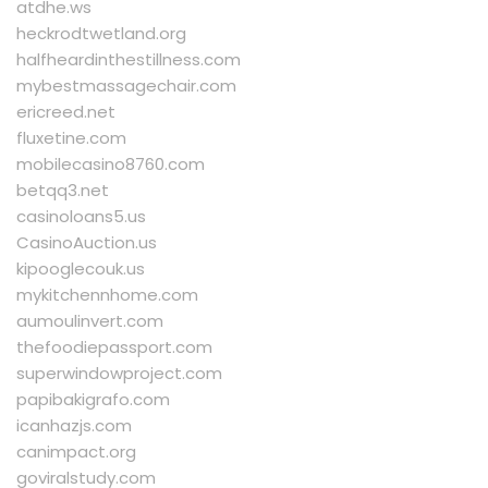
atdhe.ws
heckrodtwetland.org
halfheardinthestillness.com
mybestmassagechair.com
ericreed.net
fluxetine.com
mobilecasino8760.com
betqq3.net
casinoloans5.us
CasinoAuction.us
kipooglecouk.us
mykitchennhome.com
aumoulinvert.com
thefoodiepassport.com
superwindowproject.com
papibakigrafo.com
icanhazjs.com
canimpact.org
goviralstudy.com