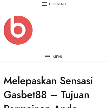
Skip
TOP MENU
to
content
MENU
Melepaskan Sensasi
Gasbet88 – Tujuan