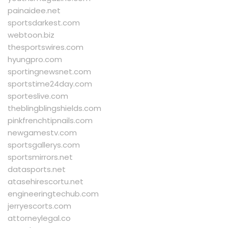
painaidee.net
sportsdarkest.com
webtoon.biz
thesportswires.com
hyungpro.com
sportingnewsnet.com
sportstime24day.com
sporteslive.com
theblingblingshields.com
pinkfrenchtipnails.com
newgamestv.com
sportsgallerys.com
sportsmirrors.net
datasports.net
atasehirescortu.net
engineeringtechub.com
jerryescorts.com
attorneylegal.co