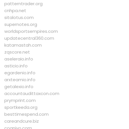
patterntrader.org
cnhpa.net
sitalotus.com
supernotes.org
worldsportsempires.com
updatecentral360.com
katamastah.com
zqscore.net
aseleraio.info
asticio.info
egardenio.info
arxteamio.info
getalexio.info
accountaudittaxcon.com
prymprint.com
sportkeeda.org
besttimespend.com
careandcure.biz
cogniyo.com