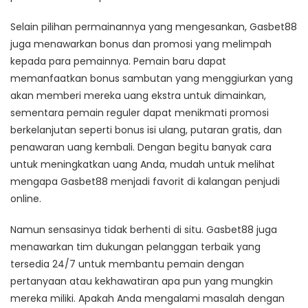
Selain pilihan permainannya yang mengesankan, Gasbet88
juga menawarkan bonus dan promosi yang melimpah
kepada para pemainnya. Pemain baru dapat
memanfaatkan bonus sambutan yang menggiurkan yang
akan memberi mereka uang ekstra untuk dimainkan,
sementara pemain reguler dapat menikmati promosi
berkelanjutan seperti bonus isi ulang, putaran gratis, dan
penawaran uang kembali. Dengan begitu banyak cara
untuk meningkatkan uang Anda, mudah untuk melihat
mengapa Gasbet88 menjadi favorit di kalangan penjudi
online.
Namun sensasinya tidak berhenti di situ. Gasbet88 juga
menawarkan tim dukungan pelanggan terbaik yang
tersedia 24/7 untuk membantu pemain dengan
pertanyaan atau kekhawatiran apa pun yang mungkin
mereka miliki. Apakah Anda mengalami masalah dengan