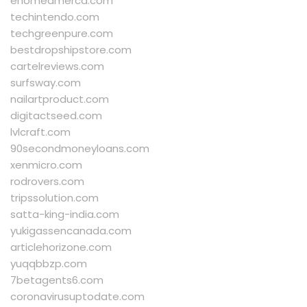
ehomeamerca.com
techintendo.com
techgreenpure.com
bestdropshipstore.com
cartelreviews.com
surfsway.com
nailartproduct.com
digitactseed.com
lvlcraft.com
90secondmoneyloans.com
xenmicro.com
rodrovers.com
tripssolution.com
satta-king-india.com
yukigassencanada.com
articlehorizone.com
yuqqbbzp.com
7betagents6.com
coronavirusuptodate.com