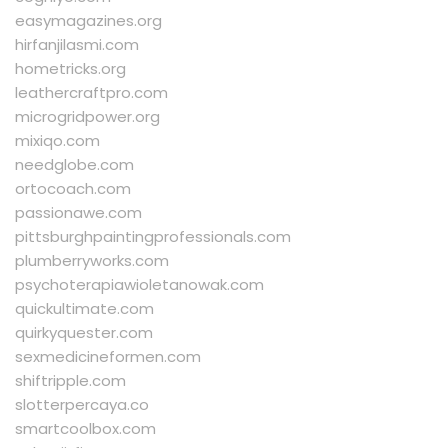
easymagazines.org
hirfanjilasmi.com
hometricks.org
leathercraftpro.com
microgridpower.org
mixiqo.com
needglobe.com
ortocoach.com
passionawe.com
pittsburghpaintingprofessionals.com
plumberryworks.com
psychoterapiawioletanowak.com
quickultimate.com
quirkyquester.com
sexmedicineformen.com
shiftripple.com
slotterpercaya.co
smartcoolbox.com