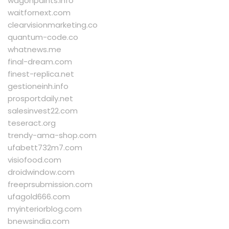
wagonpaints.info
waitfornext.com
clearvisionmarketing.co
quantum-code.co
whatnews.me
final-dream.com
finest-replica.net
gestioneinh.info
prosportdaily.net
salesinvest22.com
teseract.org
trendy-ama-shop.com
ufabett732m7.com
visiofood.com
droidwindow.com
freeprsubmission.com
ufagold666.com
myinteriorblog.com
bnewsindia.com