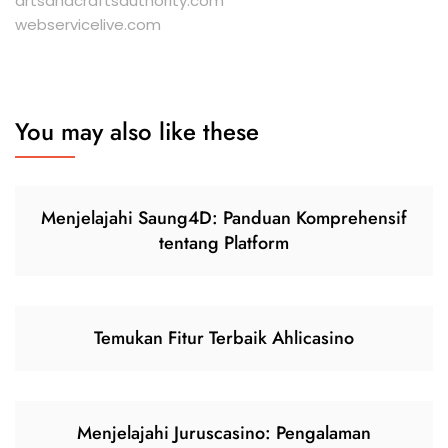
artsandcraftsauthority.com
webservicelive.com
You may also like these
Menjelajahi Saung4D: Panduan Komprehensif
tentang Platform
Temukan Fitur Terbaik Ahlicasino
Menjelajahi Juruscasino: Pengalaman