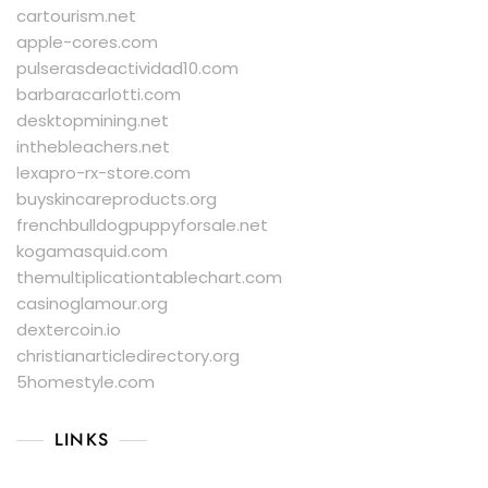
cartourism.net
apple-cores.com
pulserasdeactividad10.com
barbaracarlotti.com
desktopmining.net
inthebleachers.net
lexapro-rx-store.com
buyskincareproducts.org
frenchbulldogpuppyforsale.net
kogamasquid.com
themultiplicationtablechart.com
casinoglamour.org
dextercoin.io
christianarticledirectory.org
5homestyle.com
LINKS