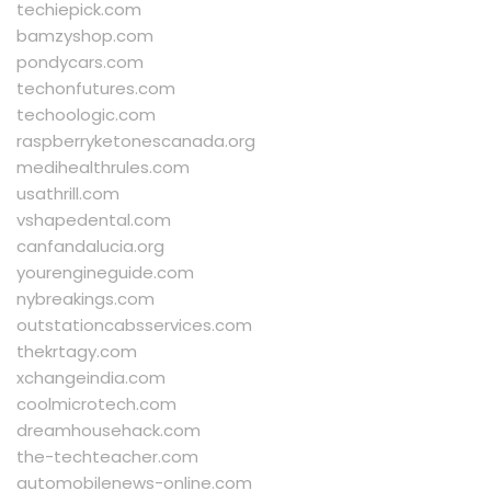
techiepick.com
bamzyshop.com
pondycars.com
techonfutures.com
techoologic.com
raspberryketonescanada.org
medihealthrules.com
usathrill.com
vshapedental.com
canfandalucia.org
yourengineguide.com
nybreakings.com
outstationcabsservices.com
thekrtagy.com
xchangeindia.com
coolmicrotech.com
dreamhousehack.com
the-techteacher.com
automobilenews-online.com