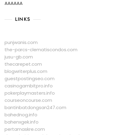
AAAAAA
LINKS
punjwanis.com
the-parcs-clematiscondos.com
jusu-gb.com
thecarepet.com
blogwriterplus.com
guestpostingseo.com
casinogambitpro.info
pokerplaymasters.info
courseoncourse.com
bantinbatdongsan247.com
bahednog.info
bahenxgek.info
pertamaskre.com