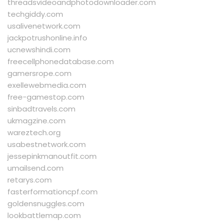
threadsvideoandphotodownloader.com
techgiddy.com
usalivenetwork.com
jackpotrushonline.info
ucnewshindi.com
freecellphonedatabase.com
gamersrope.com
exellewebmedia.com
free-gamestop.com
sinbadtravels.com
ukmagzine.com
wareztech.org
usabestnetwork.com
jessepinkmanoutfit.com
umailsend.com
retarys.com
fasterformationcpf.com
goldensnuggles.com
lookbattlemap.com