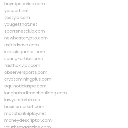
buyrdpservice.com
yesport.net
tostylo.com
yougetthat.net
sportsnetclub.com
newbestcrypto.com
oxfordsave.com
iclassicgames.com
saung-artikel.com
fasthokivip2.com
observersports.com
cryptominingplus.com
aquinoticiaspe.com
longhairedfrenchbulldog.com
lawyersforhire.co
businemarket.com
matahari88play.net
moneydescriptor.com
youthsmagazine.com