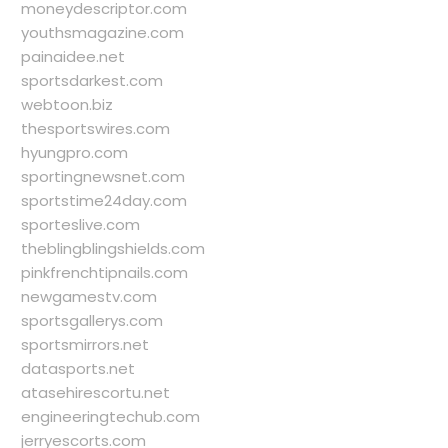
moneydescriptor.com
youthsmagazine.com
painaidee.net
sportsdarkest.com
webtoon.biz
thesportswires.com
hyungpro.com
sportingnewsnet.com
sportstime24day.com
sporteslive.com
theblingblingshields.com
pinkfrenchtipnails.com
newgamestv.com
sportsgallerys.com
sportsmirrors.net
datasports.net
atasehirescortu.net
engineeringtechub.com
jerryescorts.com