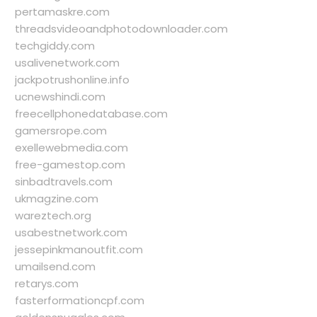
pertamaskre.com
threadsvideoandphotodownloader.com
techgiddy.com
usalivenetwork.com
jackpotrushonline.info
ucnewshindi.com
freecellphonedatabase.com
gamersrope.com
exellewebmedia.com
free-gamestop.com
sinbadtravels.com
ukmagzine.com
wareztech.org
usabestnetwork.com
jessepinkmanoutfit.com
umailsend.com
retarys.com
fasterformationcpf.com