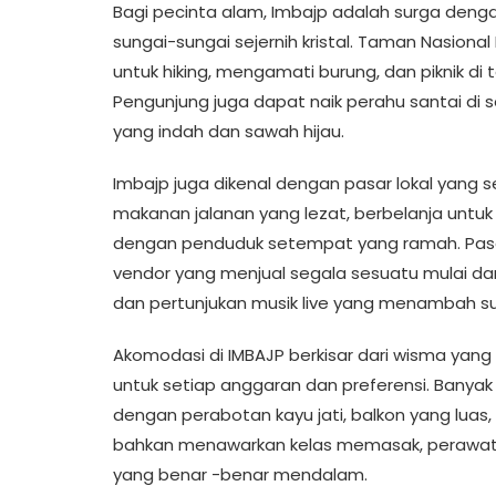
Bagi pecinta alam, Imbajp adalah surga dengan
sungai-sungai sejernih kristal. Taman Nasion
untuk hiking, mengamati burung, dan piknik 
Pengunjung juga dapat naik perahu santai di
yang indah dan sawah hijau.
Imbajp juga dikenal dengan pasar lokal yang
makanan jalanan yang lezat, berbelanja untuk
dengan penduduk setempat yang ramah. Pasa
vendor yang menjual segala sesuatu mulai dar
dan pertunjukan musik live yang menambah s
Akomodasi di IMBAJP berkisar dari wisma ya
untuk setiap anggaran dan preferensi. Banyak
dengan perabotan kayu jati, balkon yang lua
bahkan menawarkan kelas memasak, perawata
yang benar -benar mendalam.