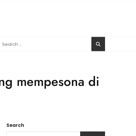
earch
r:
ang mempesona di
Search