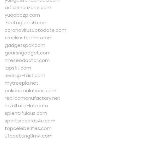
articlehorizone.com
yuqqbbzp.com
7betagents6.com
coronavirusuptodate.com
crackinstreams.com
gadgetspak.com
gearsngadget.com
hireseodoctor.com
lapsfit.com
levelup-fast.com
mytreepla.net
pokersimulations.com
replicamanufactory.net
rezultate-loto.info
splendifulous.com
sportsrecords4u.com
topceleberites.com
ufabetting8m4.com