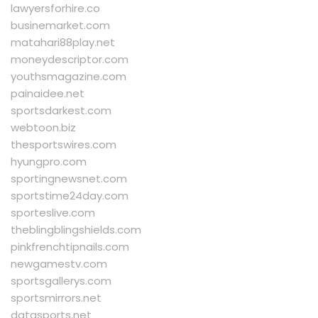
lawyersforhire.co
businemarket.com
matahari88play.net
moneydescriptor.com
youthsmagazine.com
painaidee.net
sportsdarkest.com
webtoon.biz
thesportswires.com
hyungpro.com
sportingnewsnet.com
sportstime24day.com
sporteslive.com
theblingblingshields.com
pinkfrenchtipnails.com
newgamestv.com
sportsgallerys.com
sportsmirrors.net
datasports.net