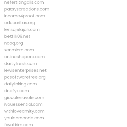
nefertitingalls.com
patsyscreations.com
income4proof.com
educaritas.org
lensajelajah.com
betflik09.net
ncaq.org
xenmicro.com
onlineshopera.com
dartyfresh.com
lewisenterprises.net
pcsoftwarefree.org
dailylinking.com
dnafyx.com
giocolenuvole.com
iyouessential.com
withloveamity.com
youlearncode.com
fxyatirim.com