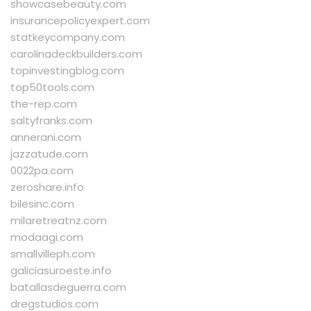
showcasebeauty.com
insurancepolicyexpert.com
statkeycompany.com
carolinadeckbuilders.com
topinvestingblog.com
top50tools.com
the-rep.com
saltyfranks.com
annerani.com
jazzatude.com
0022pa.com
zeroshare.info
bilesinc.com
milaretreatnz.com
modaagi.com
smallvilleph.com
galiciasuroeste.info
batallasdeguerra.com
dregstudios.com