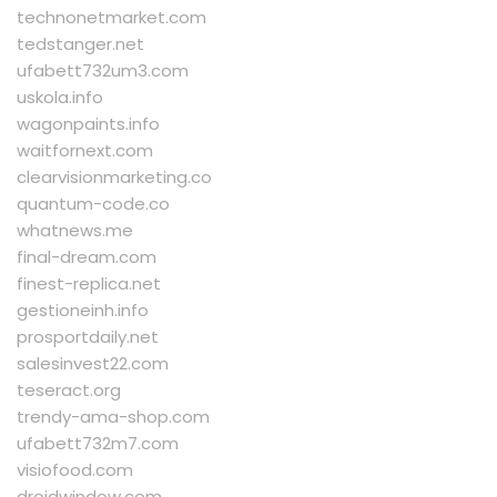
technonetmarket.com
tedstanger.net
ufabett732um3.com
uskola.info
wagonpaints.info
waitfornext.com
clearvisionmarketing.co
quantum-code.co
whatnews.me
final-dream.com
finest-replica.net
gestioneinh.info
prosportdaily.net
salesinvest22.com
teseract.org
trendy-ama-shop.com
ufabett732m7.com
visiofood.com
droidwindow.com