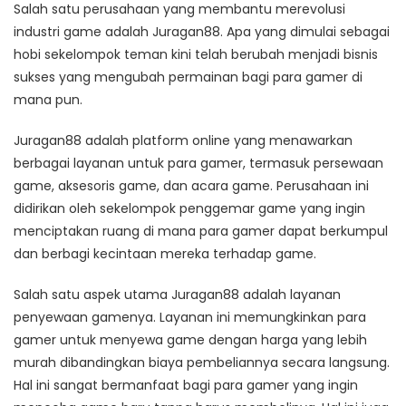
Salah satu perusahaan yang membantu merevolusi
industri game adalah Juragan88. Apa yang dimulai sebagai
hobi sekelompok teman kini telah berubah menjadi bisnis
sukses yang mengubah permainan bagi para gamer di
mana pun.
Juragan88 adalah platform online yang menawarkan
berbagai layanan untuk para gamer, termasuk persewaan
game, aksesoris game, dan acara game. Perusahaan ini
didirikan oleh sekelompok penggemar game yang ingin
menciptakan ruang di mana para gamer dapat berkumpul
dan berbagi kecintaan mereka terhadap game.
Salah satu aspek utama Juragan88 adalah layanan
penyewaan gamenya. Layanan ini memungkinkan para
gamer untuk menyewa game dengan harga yang lebih
murah dibandingkan biaya pembeliannya secara langsung.
Hal ini sangat bermanfaat bagi para gamer yang ingin