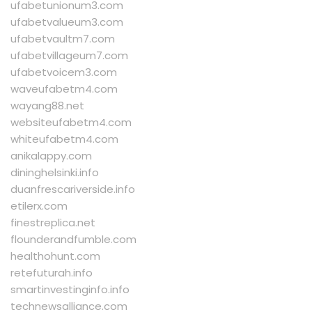
ufabetunionum3.com
ufabetvalueum3.com
ufabetvaultm7.com
ufabetvillageum7.com
ufabetvoicem3.com
waveufabetm4.com
wayang88.net
websiteufabetm4.com
whiteufabetm4.com
anikalappy.com
dininghelsinki.info
duanfrescariverside.info
etilerx.com
finestreplica.net
flounderandfumble.com
healthohunt.com
retefuturah.info
smartinvestinginfo.info
technewsalliance.com