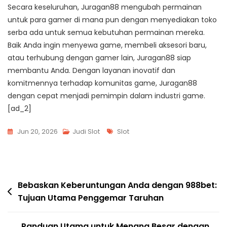
Secara keseluruhan, Juragan88 mengubah permainan
untuk para gamer di mana pun dengan menyediakan toko
serba ada untuk semua kebutuhan permainan mereka.
Baik Anda ingin menyewa game, membeli aksesori baru,
atau terhubung dengan gamer lain, Juragan88 siap
membantu Anda. Dengan layanan inovatif dan
komitmennya terhadap komunitas game, Juragan88
dengan cepat menjadi pemimpin dalam industri game.
[ad_2]
Tags
Jun 20, 2026
Judi Slot
Slot
Post
Bebaskan Keberuntungan Anda dengan 988bet:
Tujuan Utama Penggemar Taruhan
navigation
Panduan Utama untuk Menang Besar dengan