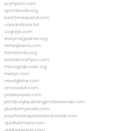
prymprint.com
sportkeeda.org
besttimespend.com
careandcure.biz
cogniyo.com
easymagazines.org
hirfanjilasmi.com
hometricks.org
leathercraftpro.com
microgridpower.org
mixiqo.com
needglobe.com
ortocoach.com
passionawe.com
pittsburghpaintingprofessionals.com
plumberryworks.com
psychoterapiawioletanowak.com
quickultimate.com
quirkyquester.com