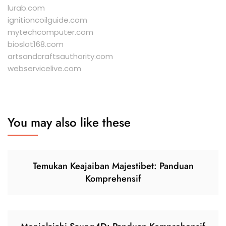
lurab.com
ignitioncoilguide.com
mytechcomputer.com
bioslot168.com
artsandcraftsauthority.com
webservicelive.com
You may also like these
Temukan Keajaiban Majestibet: Panduan
Komprehensif