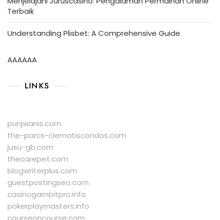
Menjelajahi Juruscasino: Pengalaman Permainan Online
Terbaik
Understanding Plisbet: A Comprehensive Guide
AAAAAA
LINKS
punjwanis.com
the-parcs-clematiscondos.com
jusu-gb.com
thecarepet.com
blogwriterplus.com
guestpostingseo.com
casinogambitpro.info
pokerplaymasters.info
courseoncourse.com