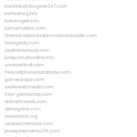
bantinbatdongsan247.com
bahednog.info
bahenxgek.info
pertamaskre.com
threadsvideoandphotodownloader.com
techgiddy.com
usalivenetwork.com
jackpotrushonline.info
ucnewshindi.com
freecellphonedatabase.com
gamersrope.com
exellewebmedia.com
free-gamestop.com
sinbadtravels.com
ukmagzine.com
wareztech.org
usabestnetwork.com
jessepinkmanoutfit.com