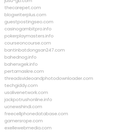
jusu-gb.com
thecarepet.com
blogwriterplus.com
guestpostingseo.com
casinogambitpro.info
pokerplaymasters.info
courseoncourse.com
bantinbatdongsan247.com
bahednog.info
bahenxgek.info
pertamaskre.com
threadsvideoandphotodownloader.com
techgiddy.com
usalivenetwork.com
jackpotrushonline.info
ucnewshindi.com
freecellphonedatabase.com
gamersrope.com
exellewebmedia.com