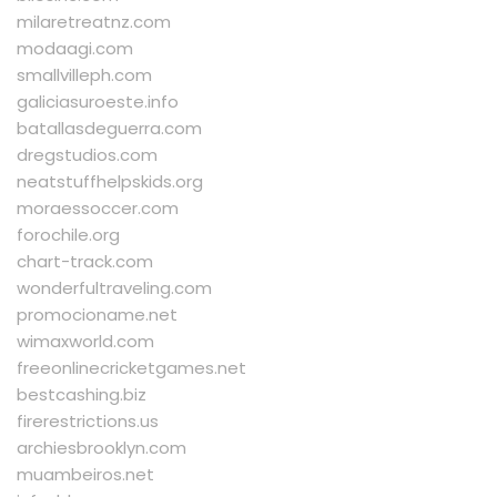
milaretreatnz.com
modaagi.com
smallvilleph.com
galiciasuroeste.info
batallasdeguerra.com
dregstudios.com
neatstuffhelpskids.org
moraessoccer.com
forochile.org
chart-track.com
wonderfultraveling.com
promocioname.net
wimaxworld.com
freeonlinecricketgames.net
bestcashing.biz
firerestrictions.us
archiesbrooklyn.com
muambeiros.net