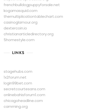
frenchbulldogpuppyforsale.net
kogamasquid.com
themultiplicationtablechart.com
casinoglamour.org
dextercoin.io
christianarticledirectory.org
5homestyle.com
LINKS
stagehubs.com
1x2forum.net
login99bet.com
secretcourtesans.com
onlinebahisforum1.com
chicagoheadline.com
camming.org