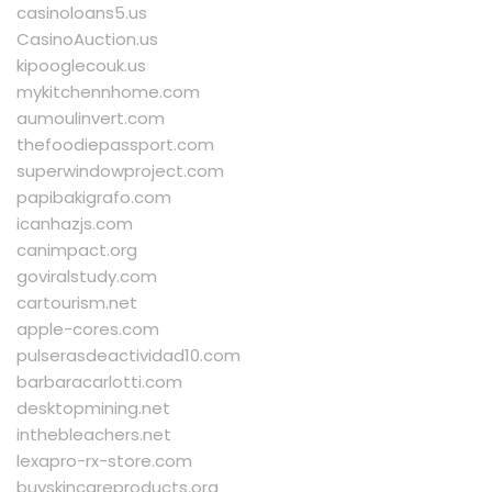
casinoloans5.us
CasinoAuction.us
kipooglecouk.us
mykitchennhome.com
aumoulinvert.com
thefoodiepassport.com
superwindowproject.com
papibakigrafo.com
icanhazjs.com
canimpact.org
goviralstudy.com
cartourism.net
apple-cores.com
pulserasdeactividad10.com
barbaracarlotti.com
desktopmining.net
inthebleachers.net
lexapro-rx-store.com
buyskincareproducts.org