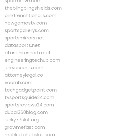
sporteslive.com
theblingblingshields.com
pinkfrenchtipnails.com
newgamestv.com
sportsgallerys.com
sportsmirrors.net
datasports.net
atasehirescortu.net
engineeringtechub.com
jerryescorts.com
attorneylegal.co
voomb.com
techgadgetpoint.com
tvsportsguide24.com
sportsreviews24.com
dubai360blog.com
lucky77slot.org
growmefast.com
mahkotahokislot.com