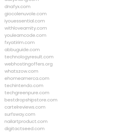
dnafyx.com
giocolenuvole.com
iyouessential.com
withloveamity.com
youlearncode.com
fxyatirim.com
abbuguide.com
technologyresult.com
webhostingoffers.org
whatszow.com
ehomeamerca.com
techintendo.com
techgreenpure.com
bestdropshipstore.com
cartelreviews.com
surfsway.com
nailartproduct.com
digitactseed.com