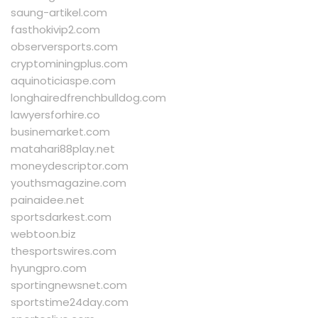
saung-artikel.com
fasthokivip2.com
observersports.com
cryptominingplus.com
aquinoticiaspe.com
longhairedfrenchbulldog.com
lawyersforhire.co
businemarket.com
matahari88play.net
moneydescriptor.com
youthsmagazine.com
painaidee.net
sportsdarkest.com
webtoon.biz
thesportswires.com
hyungpro.com
sportingnewsnet.com
sportstime24day.com