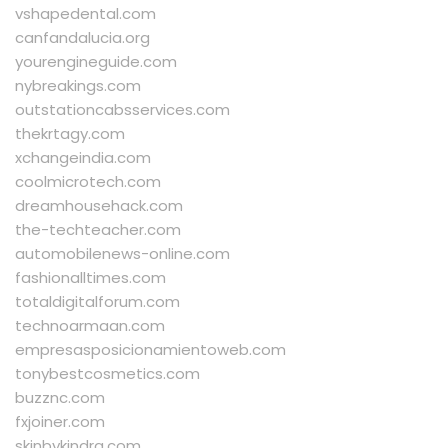
vshapedental.com
canfandalucia.org
yourengineguide.com
nybreakings.com
outstationcabsservices.com
thekrtagy.com
xchangeindia.com
coolmicrotech.com
dreamhousehack.com
the-techteacher.com
automobilenews-online.com
fashionalltimes.com
totaldigitalforum.com
technoarmaan.com
empresasposicionamientoweb.com
tonybestcosmetics.com
buzznc.com
fxjoiner.com
skinbykindra.com