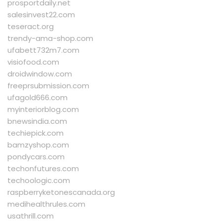
prosportdaily.net
salesinvest22.com
teseract.org
trendy-ama-shop.com
ufabett732m7.com
visiofood.com
droidwindow.com
freeprsubmission.com
ufagold666.com
myinteriorblog.com
bnewsindia.com
techiepick.com
bamzyshop.com
pondycars.com
techonfutures.com
techoologic.com
raspberryketonescanada.org
medihealthrules.com
usathrill.com