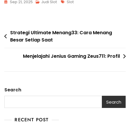
Tags
Sep 21, 2025
Judi Slot
Slot
Post
Strategi Ultimate Menang33: Cara Menang
Besar Setiap Saat
navigation
Menjelajahi Jenius Gaming Zeus711: Profil
Search
Search
RECENT POST