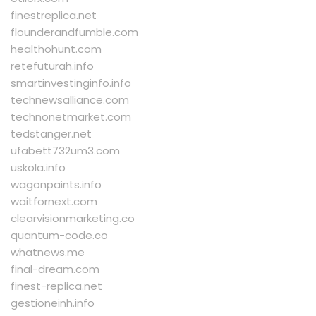
finestreplica.net
flounderandfumble.com
healthohunt.com
retefuturah.info
smartinvestinginfo.info
technewsalliance.com
technonetmarket.com
tedstanger.net
ufabett732um3.com
uskola.info
wagonpaints.info
waitfornext.com
clearvisionmarketing.co
quantum-code.co
whatnews.me
final-dream.com
finest-replica.net
gestioneinh.info