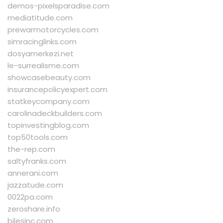
demos-pixelsparadise.com
mediatitude.com
prewarmotorcycles.com
simracinglinks.com
dosyamerkezi.net
le-surrealisme.com
showcasebeauty.com
insurancepolicyexpert.com
statkeycompany.com
carolinadeckbuilders.com
topinvestingblog.com
top50tools.com
the-rep.com
saltyfranks.com
annerani.com
jazzatude.com
0022pa.com
zeroshare.info
bilesinc.com