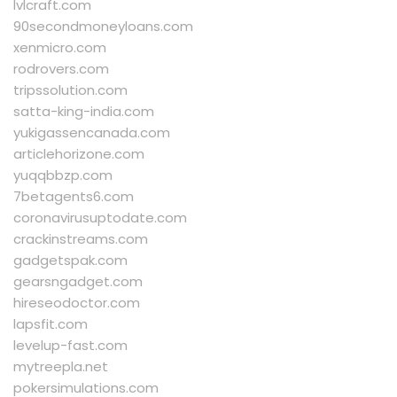
lvlcraft.com
90secondmoneyloans.com
xenmicro.com
rodrovers.com
tripssolution.com
satta-king-india.com
yukigassencanada.com
articlehorizone.com
yuqqbbzp.com
7betagents6.com
coronavirusuptodate.com
crackinstreams.com
gadgetspak.com
gearsngadget.com
hireseodoctor.com
lapsfit.com
levelup-fast.com
mytreepla.net
pokersimulations.com