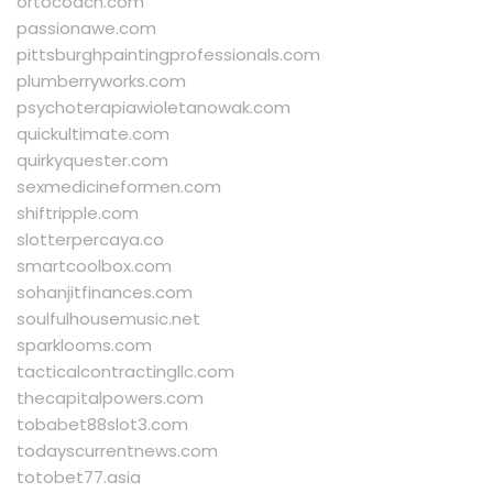
ortocoach.com
passionawe.com
pittsburghpaintingprofessionals.com
plumberryworks.com
psychoterapiawioletanowak.com
quickultimate.com
quirkyquester.com
sexmedicineformen.com
shiftripple.com
slotterpercaya.co
smartcoolbox.com
sohanjitfinances.com
soulfulhousemusic.net
sparklooms.com
tacticalcontractingllc.com
thecapitalpowers.com
tobabet88slot3.com
todayscurrentnews.com
totobet77.asia