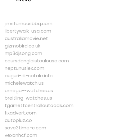
jimsfamousbbq.com
libertywalk-usa.com
australiamovie.net
gizmobird.co.uk
mp3djsong.com
coursdanglaistoulouse.com
neptunuslex.com
auguri-di-natale.info
michelewatch.us
omega--watches.us
breitling-watches.us
tgarnettcentrallautoads.com
fixadvert.com
autopluz.co
save3time-c.com
vexonhcf.com