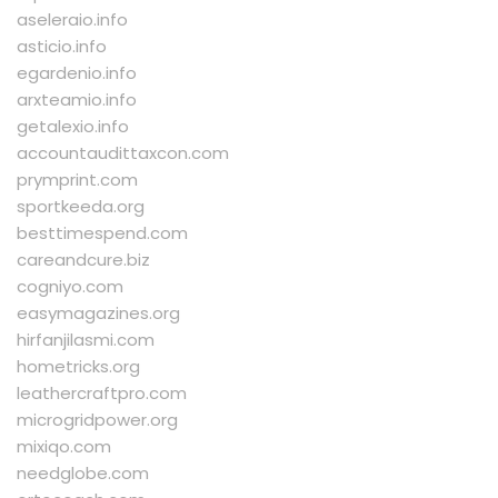
aseleraio.info
asticio.info
egardenio.info
arxteamio.info
getalexio.info
accountaudittaxcon.com
prymprint.com
sportkeeda.org
besttimespend.com
careandcure.biz
cogniyo.com
easymagazines.org
hirfanjilasmi.com
hometricks.org
leathercraftpro.com
microgridpower.org
mixiqo.com
needglobe.com