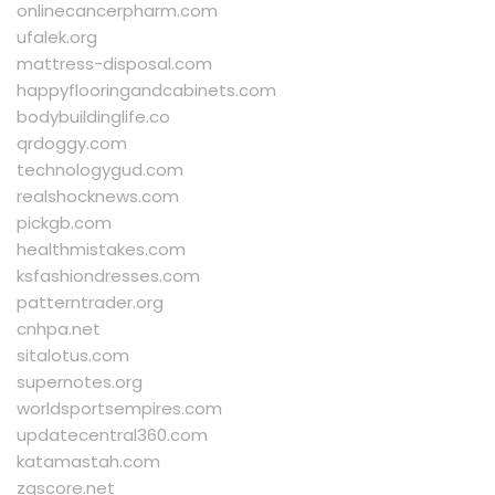
onlinecancerpharm.com
ufalek.org
mattress-disposal.com
happyflooringandcabinets.com
bodybuildinglife.co
qrdoggy.com
technologygud.com
realshocknews.com
pickgb.com
healthmistakes.com
ksfashiondresses.com
patterntrader.org
cnhpa.net
sitalotus.com
supernotes.org
worldsportsempires.com
updatecentral360.com
katamastah.com
zqscore.net