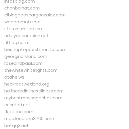
infozblog.com
chonbaihat.com
elblogdeoscargonzalez.com
webpromote.net
steroids-store.co
arteydecoracion.net
fithog.com
bestlaptopbestmonitor.com
georginaryland.com
roseandbasil.com
thewhitewhitelights.com
atdhe.ws
heckrodtwetland.org
halfheardinthestillness.com
mybestmassagechair.com
ericreed.net
fluxetine.com
mobilecasino8760.com
betqq3.net