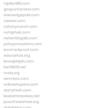
rajalion88.com
goupuntacana.com
riversedgepark.com
zaseez.com
catchycrunch.com
nofaphub.com
nefertitingalls.com
patsyscreations.com
income4proof.com
educaritas.org
lensajelajah.com
betflik09.net
ncaq.org
xenmicro.com
onlineshopera.com
dartyfresh.com
lewisenterprises.net
pcsoftwarefree.org
dailylinking.com