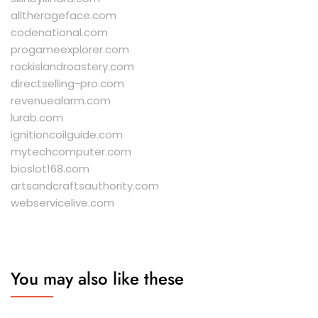
alltherageface.com
codenational.com
progameexplorer.com
rockislandroastery.com
directselling-pro.com
revenuealarm.com
lurab.com
ignitioncoilguide.com
mytechcomputer.com
bioslot168.com
artsandcraftsauthority.com
webservicelive.com
You may also like these