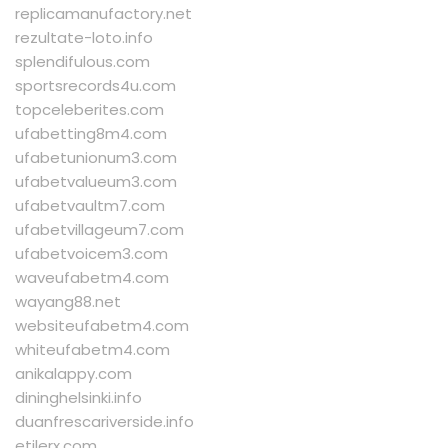
replicamanufactory.net
rezultate-loto.info
splendifulous.com
sportsrecords4u.com
topceleberites.com
ufabetting8m4.com
ufabetunionum3.com
ufabetvalueum3.com
ufabetvaultm7.com
ufabetvillageum7.com
ufabetvoicem3.com
waveufabetm4.com
wayang88.net
websiteufabetm4.com
whiteufabetm4.com
anikalappy.com
dininghelsinki.info
duanfrescariverside.info
etilerx.com