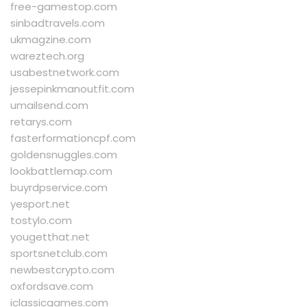
free-gamestop.com
sinbadtravels.com
ukmagzine.com
wareztech.org
usabestnetwork.com
jessepinkmanoutfit.com
umailsend.com
retarys.com
fasterformationcpf.com
goldensnuggles.com
lookbattlemap.com
buyrdpservice.com
yesport.net
tostylo.com
yougetthat.net
sportsnetclub.com
newbestcrypto.com
oxfordsave.com
iclassicgames.com