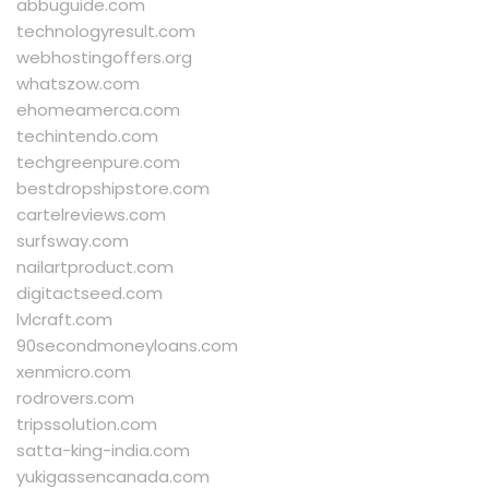
abbuguide.com
technologyresult.com
webhostingoffers.org
whatszow.com
ehomeamerca.com
techintendo.com
techgreenpure.com
bestdropshipstore.com
cartelreviews.com
surfsway.com
nailartproduct.com
digitactseed.com
lvlcraft.com
90secondmoneyloans.com
xenmicro.com
rodrovers.com
tripssolution.com
satta-king-india.com
yukigassencanada.com