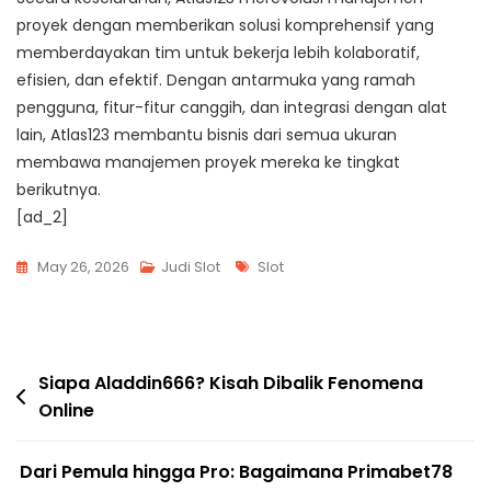
proyek dengan memberikan solusi komprehensif yang
memberdayakan tim untuk bekerja lebih kolaboratif,
efisien, dan efektif. Dengan antarmuka yang ramah
pengguna, fitur-fitur canggih, dan integrasi dengan alat
lain, Atlas123 membantu bisnis dari semua ukuran
membawa manajemen proyek mereka ke tingkat
berikutnya.
[ad_2]
Tags
May 26, 2026
Judi Slot
Slot
Post
Siapa Aladdin666? Kisah Dibalik Fenomena
Online
navigation
Dari Pemula hingga Pro: Bagaimana Primabet78