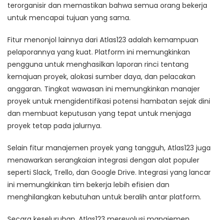
terorganisir dan memastikan bahwa semua orang bekerja
untuk mencapai tujuan yang sama.
Fitur menonjol lainnya dari Atlas123 adalah kemampuan
pelaporannya yang kuat. Platform ini memungkinkan
pengguna untuk menghasilkan laporan rinci tentang
kemajuan proyek, alokasi sumber daya, dan pelacakan
anggaran. Tingkat wawasan ini memungkinkan manajer
proyek untuk mengidentifikasi potensi hambatan sejak dini
dan membuat keputusan yang tepat untuk menjaga
proyek tetap pada jalurnya.
Selain fitur manajemen proyek yang tangguh, Atlas123 juga
menawarkan serangkaian integrasi dengan alat populer
seperti Slack, Trello, dan Google Drive. Integrasi yang lancar
ini memungkinkan tim bekerja lebih efisien dan
menghilangkan kebutuhan untuk beralih antar platform.
Secara keseluruhan, Atlas123 merevolusi manajemen