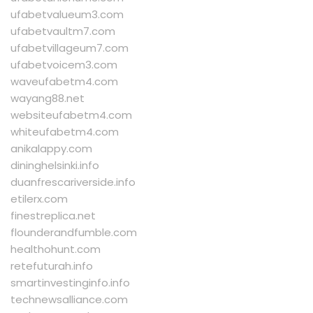
ufabetvalueum3.com
ufabetvaultm7.com
ufabetvillageum7.com
ufabetvoicem3.com
waveufabetm4.com
wayang88.net
websiteufabetm4.com
whiteufabetm4.com
anikalappy.com
dininghelsinki.info
duanfrescariverside.info
etilerx.com
finestreplica.net
flounderandfumble.com
healthohunt.com
retefuturah.info
smartinvestinginfo.info
technewsalliance.com