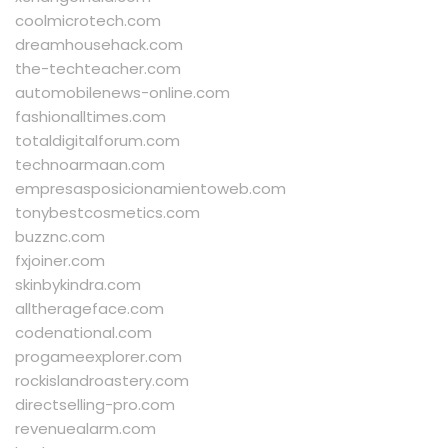
coolmicrotech.com
dreamhousehack.com
the-techteacher.com
automobilenews-online.com
fashionalltimes.com
totaldigitalforum.com
technoarmaan.com
empresasposicionamientoweb.com
tonybestcosmetics.com
buzznc.com
fxjoiner.com
skinbykindra.com
alltherageface.com
codenational.com
progameexplorer.com
rockislandroastery.com
directselling-pro.com
revenuealarm.com