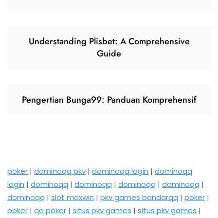
Understanding Plisbet: A Comprehensive
Guide
Pengertian Bunga99: Panduan Komprehensif
poker
|
dominoqq pkv
|
dominoqq login
|
dominoqq
login
|
dominoqq
|
dominoqq
|
dominoqq
|
dominoqq
|
dominoqq
|
slot maxwin
|
pkv games bandarqq
|
poker
|
poker
|
qq poker
|
situs pkv games
|
situs pkv games
|