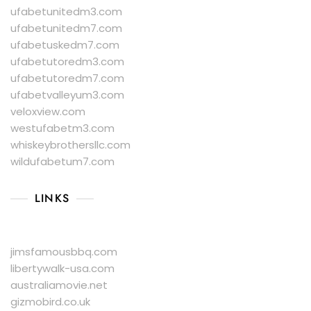
ufabetunitedm3.com
ufabetunitedm7.com
ufabetuskedm7.com
ufabetutoredm3.com
ufabetutoredm7.com
ufabetvalleyum3.com
veloxview.com
westufabetm3.com
whiskeybrothersllc.com
wildufabetum7.com
LINKS
jimsfamousbbq.com
libertywalk-usa.com
australiamovie.net
gizmobird.co.uk