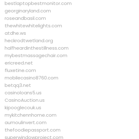
bestlaptopbestmonitor.com
georginaryland.com
roseandbasil.com
thewhitewhitelights.com
atdhe.ws
heckrodtwetland.org
halfheardinthestillness.com
mybestmassagechair.com
ericreed.net
fluxetine.com
mobilecasino8760.com
betqq3.net
casinoloans5.us
CasinoAuction.us
kipooglecouk.us
mykitchennhome.com
aumoulinvert.com
thefoodiepassport.com
superwindowproject.com