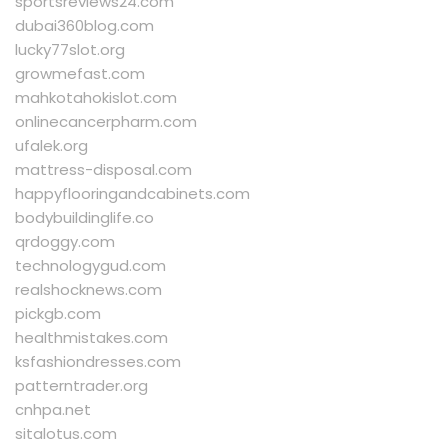
sportsreviews24.com
dubai360blog.com
lucky77slot.org
growmefast.com
mahkotahokislot.com
onlinecancerpharm.com
ufalek.org
mattress-disposal.com
happyflooringandcabinets.com
bodybuildinglife.co
qrdoggy.com
technologygud.com
realshocknews.com
pickgb.com
healthmistakes.com
ksfashiondresses.com
patterntrader.org
cnhpa.net
sitalotus.com