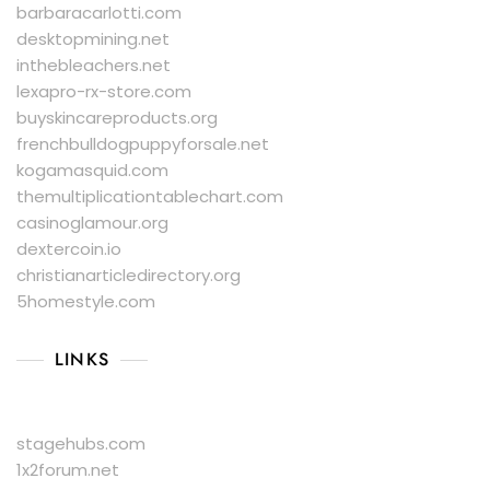
barbaracarlotti.com
desktopmining.net
inthebleachers.net
lexapro-rx-store.com
buyskincareproducts.org
frenchbulldogpuppyforsale.net
kogamasquid.com
themultiplicationtablechart.com
casinoglamour.org
dextercoin.io
christianarticledirectory.org
5homestyle.com
LINKS
stagehubs.com
1x2forum.net