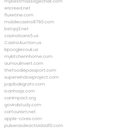
mybestmassagechair.com
ericreed.net
fluxetine.com
mobilecasino8760.com
betqq3.net
casinoloans5.us
CasinoAuction.us
kipooglecouk.us
mykitchennhome.com
aumoulinvert.com
thefoodiepassport.com
superwindowproject.com
papibakigrafo.com
icanhazjs.com
canimpact.org
goviralstudy.com
cartourism.net
apple-cores.com
pulserasdeactividad10.com