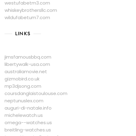
westufabetm3.com
whiskeybrothersllc.com
wildufabetum7.com
LINKS
jimsfamousbbq.com
libertywalk-usa.com
australiamovie.net
gizmobird.co.uk
mp3djsong.com
coursdanglaistoulouse.com
neptunuslex.com
auguri-di-natale.info
michelewatch.us
omega--watches.us
breitling-watches.us