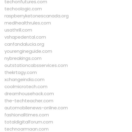
techonfutures.com
techoologic.com
raspberryketonescanada.org
medihealthrules.com
usathrill.com
vshapedental.com
canfandalucia.org
yourengineguide.com
nybreakings.com
outstationcabsservices.com
thekrtagy.com
xchangeindia.com
coolmicrotech.com
dreamhousehack.com
the-techteacher.com
automobilenews-online.com
fashionalltimes.com
totaldigitalforum.com
technoarmaan.com