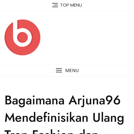
Skip
TOP MENU
to
content
MENU
Bagaimana Arjuna96
Mendefinisikan Ulang