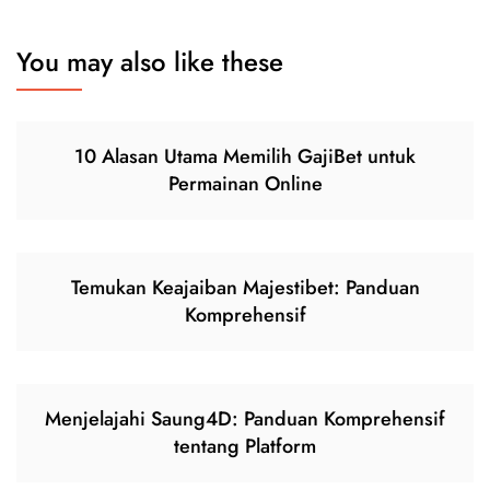
You may also like these
10 Alasan Utama Memilih GajiBet untuk
Permainan Online
Temukan Keajaiban Majestibet: Panduan
Komprehensif
Menjelajahi Saung4D: Panduan Komprehensif
tentang Platform