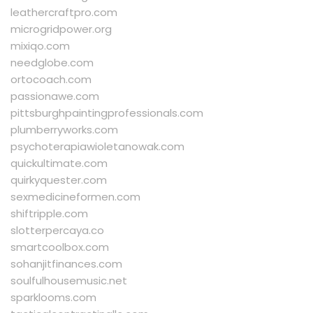
leathercraftpro.com
microgridpower.org
mixiqo.com
needglobe.com
ortocoach.com
passionawe.com
pittsburghpaintingprofessionals.com
plumberryworks.com
psychoterapiawioletanowak.com
quickultimate.com
quirkyquester.com
sexmedicineformen.com
shiftripple.com
slotterpercaya.co
smartcoolbox.com
sohanjitfinances.com
soulfulhousemusic.net
sparklooms.com