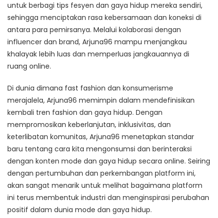
untuk berbagi tips fesyen dan gaya hidup mereka sendiri,
sehingga menciptakan rasa kebersamaan dan koneksi di
antara para pemirsanya. Melalui kolaborasi dengan
influencer dan brand, Arjuna96 mampu menjangkau
khalayak lebih luas dan memperluas jangkauannya di
ruang online.
Di dunia dimana fast fashion dan konsumerisme
merajalela, Arjuna96 memimpin dalam mendefinisikan
kembali tren fashion dan gaya hidup. Dengan
mempromosikan keberlanjutan, inklusivitas, dan
keterlibatan komunitas, Arjuna96 menetapkan standar
baru tentang cara kita mengonsumsi dan berinteraksi
dengan konten mode dan gaya hidup secara online. Seiring
dengan pertumbuhan dan perkembangan platform ini,
akan sangat menarik untuk melihat bagaimana platform
ini terus membentuk industri dan menginspirasi perubahan
positif dalam dunia mode dan gaya hidup.