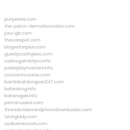
punjwanis.com
the-parcs-clematiscondos.com
jusu-gb.com
thecarepet.com
blogwriterplus.com
guestpostingseo.com
casinogambitpro.info
pokerplaymasters.info
courseoncourse.com
bantinbatdongsan247.com
bahednog.info
bahenxgek.info
pertamaskre.com
threadsvideoandphotodownloader.com
techgiddy.com
usalivenetwork.com