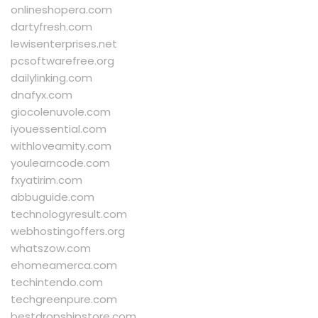
onlineshopera.com
dartyfresh.com
lewisenterprises.net
pcsoftwarefree.org
dailylinking.com
dnafyx.com
giocolenuvole.com
iyouessential.com
withloveamity.com
youlearncode.com
fxyatirim.com
abbuguide.com
technologyresult.com
webhostingoffers.org
whatszow.com
ehomeamerca.com
techintendo.com
techgreenpure.com
bestdropshipstore.com