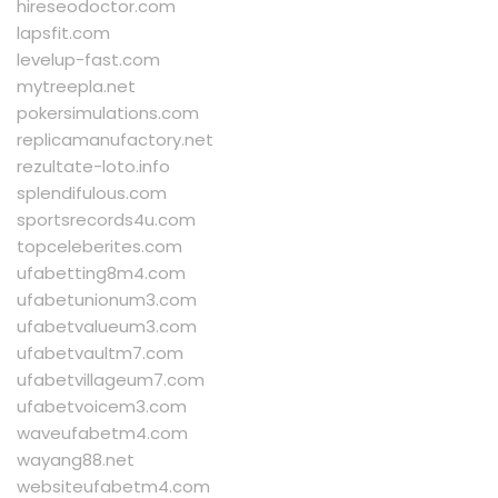
hireseodoctor.com
lapsfit.com
levelup-fast.com
mytreepla.net
pokersimulations.com
replicamanufactory.net
rezultate-loto.info
splendifulous.com
sportsrecords4u.com
topceleberites.com
ufabetting8m4.com
ufabetunionum3.com
ufabetvalueum3.com
ufabetvaultm7.com
ufabetvillageum7.com
ufabetvoicem3.com
waveufabetm4.com
wayang88.net
websiteufabetm4.com