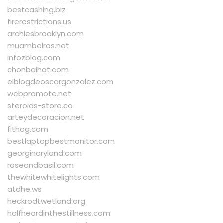
bestcashing.biz
firerestrictions.us
archiesbrooklyn.com
muambeiros.net
infozblog.com
chonbaihat.com
elblogdeoscargonzalez.com
webpromote.net
steroids-store.co
arteydecoracion.net
fithog.com
bestlaptopbestmonitor.com
georginaryland.com
roseandbasil.com
thewhitewhitelights.com
atdhe.ws
heckrodtwetland.org
halfheardinthestillness.com