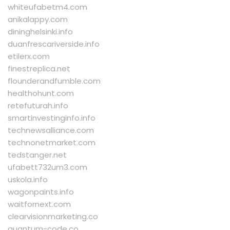
whiteufabetm4.com
anikalappy.com
dininghelsinki.info
duanfrescariverside.info
etilerx.com
finestreplica.net
flounderandfumble.com
healthohunt.com
retefuturah.info
smartinvestinginfo.info
technewsalliance.com
technonetmarket.com
tedstanger.net
ufabett732um3.com
uskola.info
wagonpaints.info
waitfornext.com
clearvisionmarketing.co
quantum-code.co