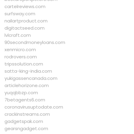
cartelreviews.com
surfsway.com
nailartproduct.com
digitactseed.com
lvlcraft.com
90secondmoneyloans.com
xenmicro.com
rodrovers.com
tripssolution.com
satta-king-india.com
yukigassencanada.com
articlehorizone.com
yuqqbbzp.com
7betagents6.com
coronavirusuptodate.com
crackinstreams.com
gadgetspak.com
gearsngadget.com