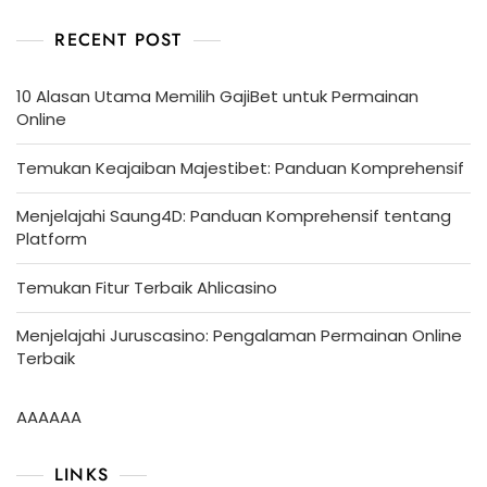
RECENT POST
10 Alasan Utama Memilih GajiBet untuk Permainan
Online
Temukan Keajaiban Majestibet: Panduan Komprehensif
Menjelajahi Saung4D: Panduan Komprehensif tentang
Platform
Temukan Fitur Terbaik Ahlicasino
Menjelajahi Juruscasino: Pengalaman Permainan Online
Terbaik
AAAAAA
LINKS