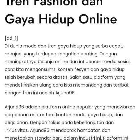
Tren Fashion dan
Gaya Hidup Online
[ad_1]
Di dunia mode dan tren gaya hidup yang serba cepat,
menjadi yang terdepan sangatlah penting. Dengan
meningkatnya belanja online dan influencer media sosial,
cara kita mengonsumsi konten fesyen dan gaya hidup
telah berubah secara drastis. Salah satu platform yang
mendefinisikan ulang cara kita memandang dan terlibat
dengan tren ini adalah Arjuna96.
Arjuna96 adalah platform online populer yang menawarkan
perpaduan unik antara konten mode, gaya hidup, dan
perjalanan. Dengan fokus pada keberlanjutan dan
inklusivitas, Arjuna96 mendobrak hambatan dan
menetapkan standar baru dalam industri ini. Platform ini